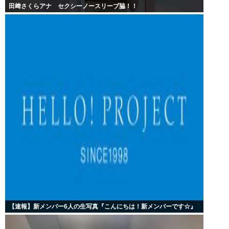
田﨑さくらアナ セクシーノースリーブ脇！！
【速報】新メンバー6人の生写真『こんにちは！新メンバーです☆』