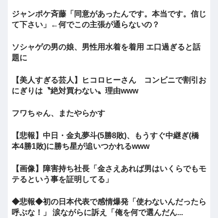
ジャンポケ斉藤「同意があったんです。本当です。信じ
て下さい」←何でこの主張が通らないの？
ソシャゲの男の娘、男性用水着を着用 エ口過ぎると話
題に
【美人すぎる芸人】ヒコロヒーさん コンビニで割引お
にぎりは〝絶対買わない〟理由www
フワちゃん、またやらかす
【悲報】中日・金丸夢斗(5勝8敗)、もうすぐ中継ぎ(橋
本4勝1敗)に勝ち星が追いつかれるwww
【画像】障害持ち社長「金さえあれば男はいくらでもモ
テるという事を証明してる」
◆悲報◆初の日本代表で感情爆発「使わないんだったら
呼ぶな！」 涙ながらに訴え「俺を何で選んだん...