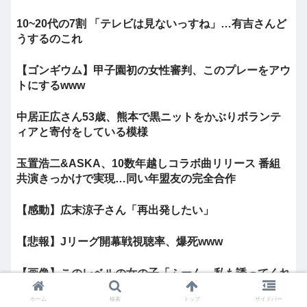
10~20代の7割 「テレビは見ないっすね」…有吉さんど
うするのこれ
【ゴンギウム】甲子園初の女性審判、このプレーをアウ
トにするwww
中居正広さん53歳、熊本で黒ニットをかぶりボランテ
ィアと寄付をしている模様
玉置浩二&ASKA、10数年越しコラボ曲リリース 番組
共演きっかけで実現…同い年盟友の完全合作
【感動】広末涼子さん「再出発したい」
【悲報】Jリーグ開幕戦視聴率、爆死www
【画像】このレベルの女の子「ふーん、私も誘ってくれ
ないんだ⋯」
ホーム
検索
トップ
サイドバー