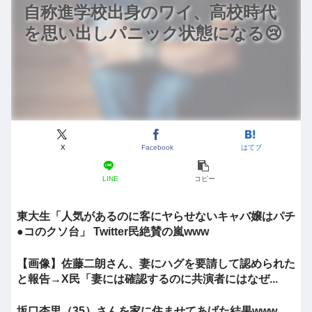
自称進学校出身のワイ、高校時代
を思い出しパニック状態になる😢
X
Facebook
はてブ
LINE
コピー
東大生「人気があるのに客にヤらせないキャバ嬢はパチ
●コのクソ台」 Twitter民絶賛の嵐www
【画像】佐藤二朗さん、妻にハグを要請して認められた
と報告→X民「妻には確認するのに共演者にはなぜ...
坂口杏里（35）さんを家に住ませてあげた結果www