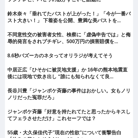
鈴木奈々「垂れてたバストが上がった！」「今が一番バ
スト大きい！」 下着姿を公開、豊満な美バストを...
不同意性交の被害者女性、検察に「虚偽申告では」と侮
辱的発言をされブチギレ、500万円の損害賠償を...
8.6秒バズーカのネタってオリラジが考えてそう
中居正広「ひそかに被災地支援」か 16年の熊本地震直
後には現地で炊き出し “誰にも知られなくて良...
長谷川豊「ジャンポケ斉藤の事件はおかしい。女もノリ
ノリだった冤罪だろ」
ジャンポケ斉藤「好意を持たれてたと思ったからキスし
てフェラさせただけ」これセーフでは？
55歳・大久保佳代子”現在の性欲”について衝撃告白