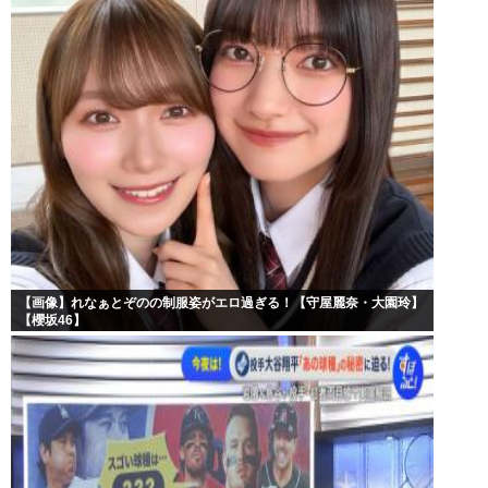
【画像】れなぁとぞのの制服姿がエロ過ぎる！【守屋麗奈・大園玲】
【櫻坂46】