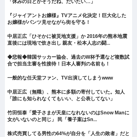
「休みの日とかそうだね、だいたい…」
『ジャイアントお嬢様』TVアニメ化決定！巨大化した
お嬢様がパンツ見せながら街を守る！
中居正広「ひそかに被災地支援」か 2016年の熊本地震
直後には現地で炊き出し 親友・松本人志の闘...
◆悲報◆韓国サッカー協会、過去のW杯予選など複数試
合で担当主審を性接待！日本人審判の名前も！
一般的な任天堂ファン、TV出演してしまうwww
中居正広（無職）、熊本に多額の寄付していた。知人
「誰にも知られなくてもいい、と公表してない」
竹田恒泰「愛子さまが天皇になれないのはSnow Manに
女がいないのと同じ」 民「養子案はSn...
株式売買してる男性の64%が自分を「人生の敗者」だと