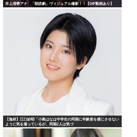
井上清華アナ 「朗読劇」ヴィジュアル撮影！！【GIF動画あり】
【逸材】江口紗耶「小島はなは中学生の同期に年齢差を感じさせない
ように気を遣っているが、同期2人は気づ