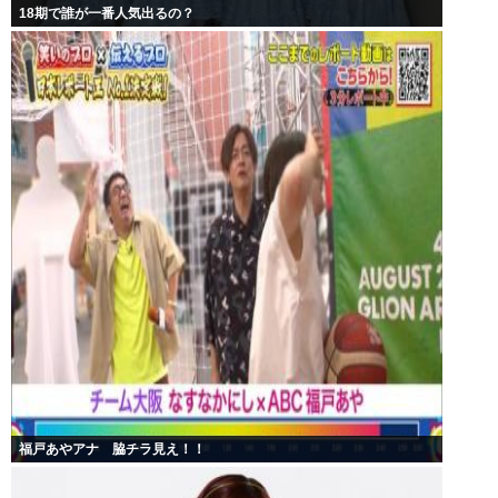
18期で誰が一番人気出るの？
福戸あやアナ 脇チラ見え！！