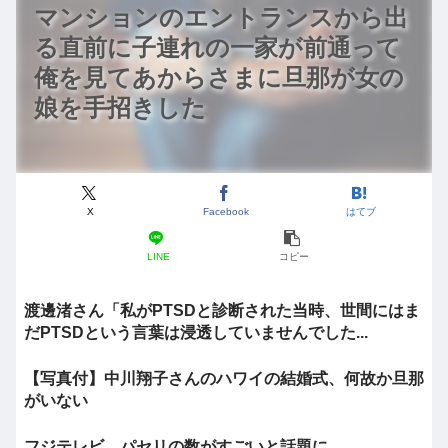
マンションのエントランスから出
る直前に子連れの一家が前通って
俺を見てあからさまに旦那が女の
娘を手招きした
X
Facebook
はてブ
LINE
コピー
渡邊渚さん「私がPTSDと診断された当時、世間にはま
だPTSDという言葉は浸透していませんでした...
【写真付】中川翔子さんのハワイの結婚式、何故か旦那
がいない
フジテレビ、パセリの数がすごいと話題に