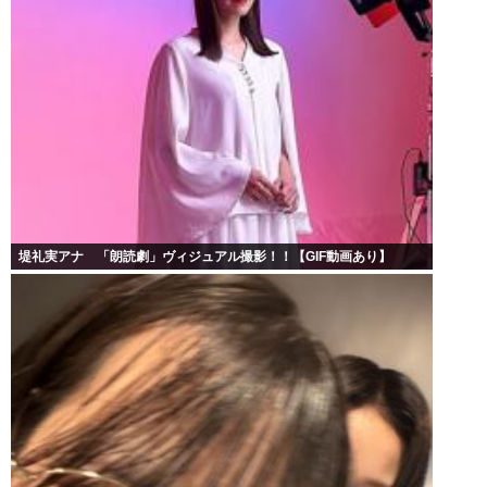
堤礼実アナ 「朗読劇」ヴィジュアル撮影！！【GIF動画あり】