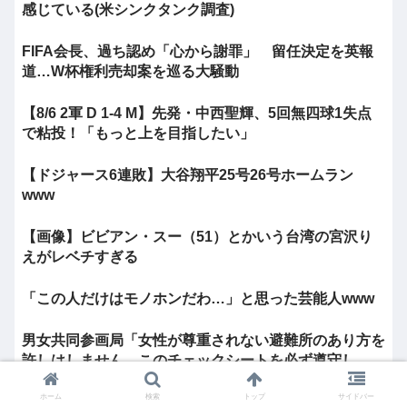
感じている(米シンクタンク調査)
FIFA会長、過ち認め「心から謝罪」 留任決定を英報
道…W杯権利売却案を巡る大騒動
【8/6 2軍 D 1-4 M】先発・中西聖輝、5回無四球1失点
で粘投！「もっと上を目指したい」
【ドジャース6連敗】大谷翔平25号26号ホームラン
www
【画像】ビビアン・スー（51）とかいう台湾の宮沢り
えがレベチすぎる
「この人だけはモノホンだわ…」と思った芸能人www
男女共同参画局「女性が尊重されない避難所のあり方を
許しはしません、このチェックシートを必ず遵守し...
ホーム
検索
トップ
サイドバー
【高市】高市「非核三原則は邪魔」原爆式典での高市