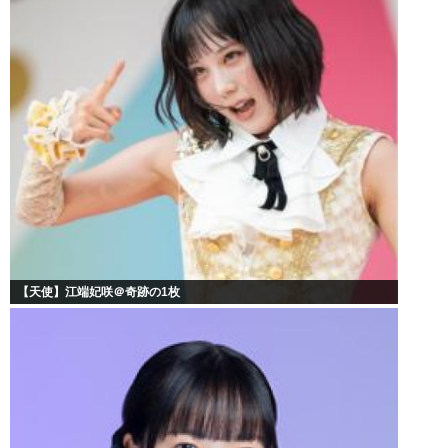
【天使】江端妃咲＠奇跡の1枚