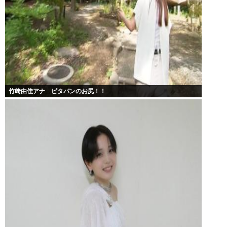
竹﨑由佳アナ ピタパンのお尻！！