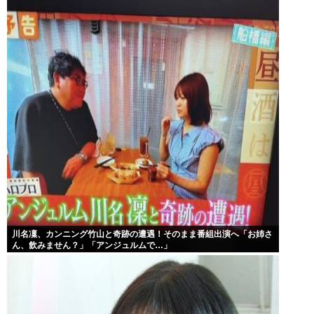
川名凜、カンニング竹山と奇跡の遭遇！そのまま番組出演へ「お姉さ
ん、飲みません？」「アンジュルムで…」