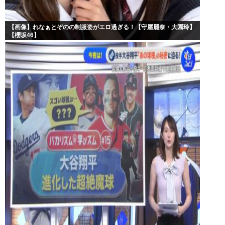
【画像】れなぁとぞのの制服姿がエロ過ぎる！【守屋麗奈・大園玲】
【櫻坂46】