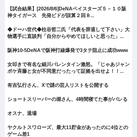
【試合結果】[2026/8/6]DeNAベイスターズ５－１０阪
神タイガース 先発ビドが誤算２回８...
◆ドーハ世代◆柱谷哲二氏「代表を辞退して下さい」大
物選手に直談判「自分からやめてほしいと思った」...
阪神10-5DeNAで阪神打線爆発で3タテ阻止に成功www
女叩きで有名な細川バレンタイン激怒。「じゃあジャン
ポケ斉藤と女が不同意だったって証拠を出せよ！！...
有吉弘行さん、Xで謎の芸人リストを公開する
ショートスリーパーの堀さん、4時間寝てた事がバレる
オスナ、退場
ヤクルトスワローズ、最大11貯金があったのに4位との
ゲーム差1