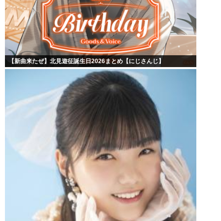
【新曲来たぜ】北見遊征誕生日2026まとめ【にじさんじ】