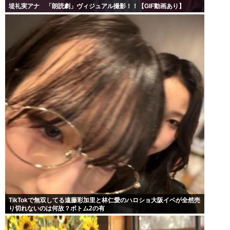
堤礼実アナ 「朗読劇」ヴィジュアル撮影！！【GIF動画あり】
TikTokで無双してる遠藤彩加里と林仁愛のハロショ大阪イベが全然売
り切れないのは何故？ボトム2の有