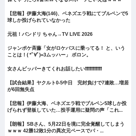
【悲報】伊藤大海(146)、ベネズエラ戦にてブルペンで5
球しか投げられていなかった
元祖！バンドリ ちゃん→TV LIVE 2026
ジャンポケ斉藤「女がロケバスに乗ってる！ と、いう
ことは！( *ﾟ∀ﾟ)=3ムッハー」 ボロン。
女さんビッパーきてくれお話したい❗❗❗❗❗❗❗❗❗❗❗
【試合結果】ヤクルト0-5中日 完封負けで7連敗…増居
が6回無失点
【悲報】伊藤大海、ベネズエラ戦でブルペン5球しか投
げられず登板していた…投手運用に疑問の声「これ...
【朗報】SBさん、5月22日を境に完全覚醒してしまう
ｗｗｗ 42勝12敗1分の異次元ペースでパ・...