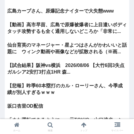
広島カープさん、原爆記念ナイターで大失態www
【動画】高市早苗、広島で原爆被爆者に上目遣いボディ
タッチ攻勢するも全く通用しないどころか「非常に...
仙台育英のマネージャー・星よつはさんがかわいいと話
題に ウィンク動画や画像などが拡散される（※画...
【試合結果】阪神vs横浜 2026/08/06 【大竹6回3失点
ガルシア2安打3打点1HR 森...
【悲報】昨季60本塁打のカル・ローリーさん、今季成
績が別人すぎるｗｗｗ
坂口杏里OD配信
「また運転できるように…」元TOKIO・山口達也、シ
ェアカー運転&ギター演奏姿にファン感動
ホーム
検索
トップ
サイドバー