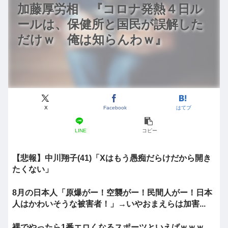
加藤厚労相 『コロナ発熱４日ル
ールは、保健所と国民が誤解した
だけｗ 俺は知らんわｗ』
X
Facebook
はてブ
LINE
コピー
【悲報】中川翔子(41)「Xはもう愚痴だらけだから開き
たくない」
8月の日本人「原爆がー！空襲がー！民間人がー！日本
人はかわいそうな被害者！」→いやおまえらは加害...
裸でやったら1番エロくなるスポーツといえばｗｗｗ