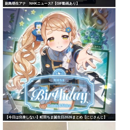
副島萌生アナ NHKニュース7【GIF動画あり】
【今日は分身しない】町田ちま誕生日2026まとめ【にじさんじ】