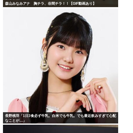
森山みなみアナ 胸チラ、谷間チラ！！【GIF動画あり】
長野桃羽「1日3食必ず牛乳。白米でも牛乳。でも最近飲みすぎて心配
なことが…」