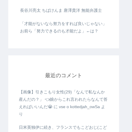
長谷川亮太 ちばけんま 唐澤貴洋 無能弁護士
「才能がないなら努力をすれば良いじゃない」
お前ら「努力できるのも才能だよ」←は？
最近のコメント
【画像】引きこもり女性(29)「なんで私なんか
産んだの？」 👈娘からこれ言われたらなんて答
えればいいんだ😭
に
vse o kottedjah_owSa
よ
り
日米英独伊に続き、フランスでもこどおじ(こど