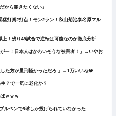
けだから開きたくない」
園猛打賞2打点！モン2ラン！秋山菊池泰名原マル
浮上！残り48試合で逆転は可能なのか徹底分析
人がー！日本人はかわいそうな被害者！」→いやお
した方が量刑軽かっただろ 」←1万いいね❤️
発生？で一気に老化か？
えばｗｗｗ
てブルペンで5球しか投げられていなかった