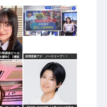
の制服姿がエロ
吉岡恵麻アナ ノースリーブ！！
大園玲】【櫻坂