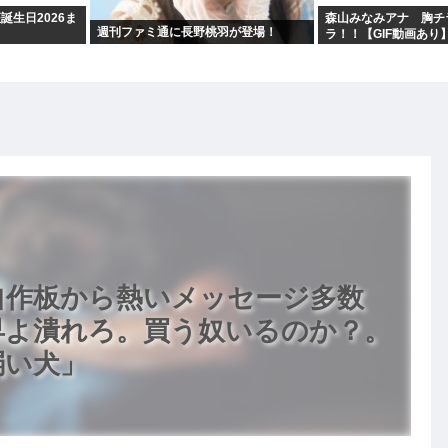
誕生日2026ま
森山みなみアナ 胸チ
週刊ファミ通に長野桃羽が登場！
ラ！！【GIF動画あり
発表 自作板から熱いメッセージ多数
早よ潰れろ。買う奴いるのか？。
弱い犬」