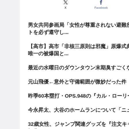
X
Facebook
男女共同参画局「女性が尊重されない避難
トを必ず遵守し...
【高市】高市「非核三原則は邪魔」原爆式
唯一の被爆国と...
最近の水曜日のダウンタウン末期臭すごく
元山飛優←意外と守備範囲が微妙だった件
昨季60本塁打・OPS.948の『カル・ロー
今永昇太、大谷のホームランについて「ニ
32歳女性、ジャンプ関連グッズを『注文キ