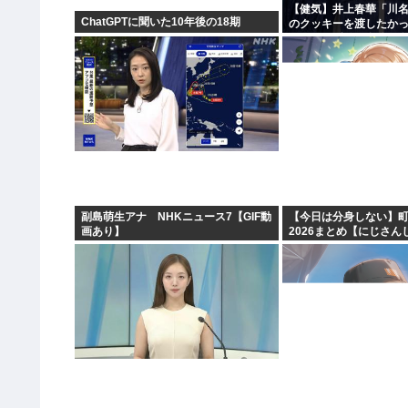
【健気】井上春華「川
ChatGPTに聞いた10年後の18期
のクッキーを渡したか
かけられず結局自分で
副島萌生アナ NHKニュース7【GIF動
【今日は分身しない】
画あり】
2026まとめ【にじさん