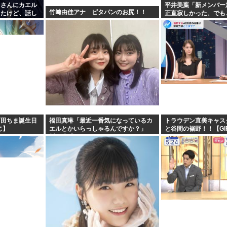
名さんにカエル
平井美葉「新メンバー
竹﨑由佳アナ ピタパンのお尻！！
ったけど、話し
正直寂しかった、でも
食べた」
ヨなんだと、寂しさを
町田ちま誕生日
福田真琳「最近一番気になっているカ
トラウデン直美キャス
じ】
エルとかいらっしゃるんですか？」
と谷間の裾野！！【GI
川名凜「それがいるんですよ」