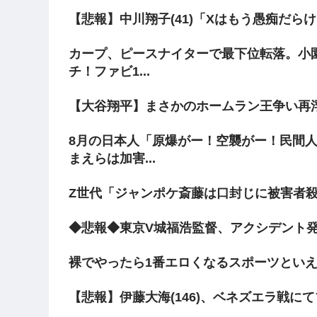
【悲報】中川翔子(41)「Xはもう愚痴だら
カープ、ピースナイターで最下位転落。小
チ！ファビ1...
【大谷翔平】まさかのホームラン王争い再
8月の日本人「原爆がー！空襲がー！民間
まえらは加害...
Z世代「ジャンポケ斎藤は口封じに被害者殺
◆悲報◆東京V城福浩監督、アクシデント
裸でやったら1番エロくなるスポーツとい
【悲報】伊藤大海(146)、ベネズエラ戦に