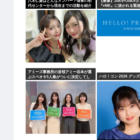
八木仁愛はどんなメンバー？僕青の初
【衝撃】Juice=Juic
代センターから現在までの活動を紹介
『≠ME』に抜かれる緊
ｗｗｗｗｗｗｗｗ
アミーズ事務所の首領アミー谷本が選
ハロ！コン 2026 グッ
ぶスペオキ5人集がついに決定してし
まう