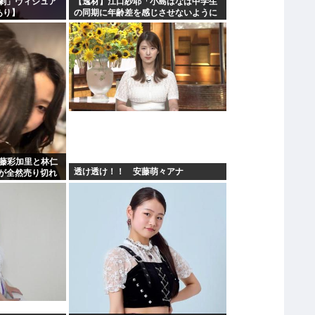
劇」ヴィジュア
【逸材】江口紗耶「小島はなは中学生
あり】
の同期に年齢差を感じさせないように
気を遣っているが、同期2人は気づ
遠藤彩加里と林仁
透け透け！！ 安藤萌々アナ
が全然売り切れ
2の有