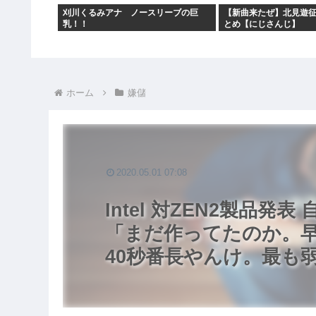
刈川くるみアナ ノースリーブの巨
【新曲来たぜ】北見遊征
乳！！
とめ【にじさんじ】
ホーム
嫌儲
2020.05.01 07:08
Intel 対ZEN2製品
「まだ作ってたのか。
40秒番長やんけ。最も