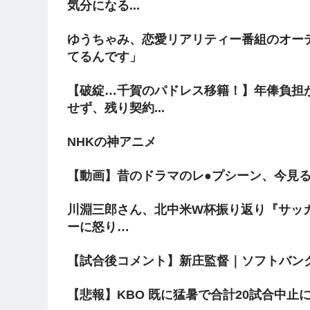
気分になる...
ゆうちゃみ、恋愛リアリティー番組のオー
てるんです」
【破綻…千賀のパドレス移籍！】年俸負担
せず、残り契約...
NHKの神アニメ
【動画】昔のドラマのレ●プシーン、今見る
川淵三郎さん、北中米W杯振り返り『サッ
ーに怒り…
【試合後コメント】新庄監督｜ソフトバンク 
【悲報】KBO 既に猛暑で合計20試合中止に