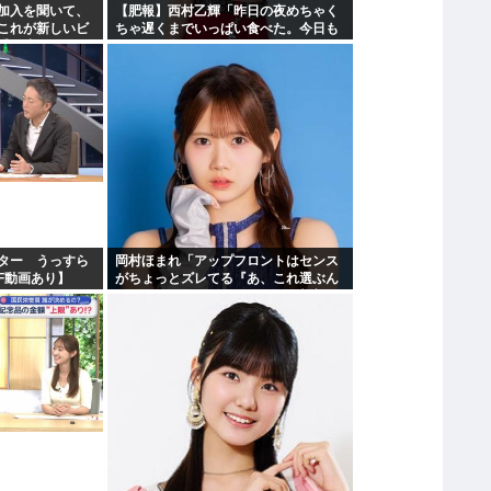
加入を聞いて、
【肥報】西村乙輝「昨日の夜めちゃく
これが新しいビ
ちゃ遅くまでいっぱい食べた。今日も
受け止めるこ
いっぱい食べてやる」
ター うっすら
岡村ほまれ「アップフロントはセンス
F動画あり】
がちょっとズレてる『あ、これ選ぶん
だぁ』みたいな。悪口ではなく斬新