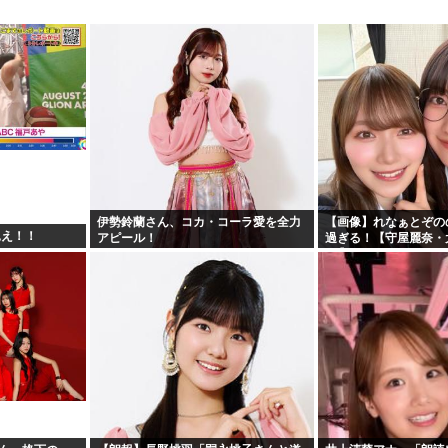
伊勢鈴蘭さん、コカ・コーラ愛を全力
【画像】れなぁとぞの
見え！！
アピール！
過ぎる！【守屋麗奈・
46】