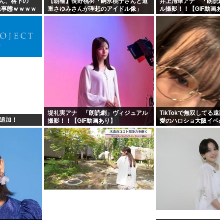
eさん、格下の
【朗報】長野桃羽「嗣永桃子さんと道
井上清華アナ 「朗読
急事態ｗｗｗｗ
重さゆみさんが理想のアイドル像」
ル撮影！！【GIF動画
堤礼実アナ 「朗読劇」ヴィジュアル
TikTokで無双してる
ズ追加！
撮影！！【GIF動画あり】
愛のハロショ大阪イベ
ないのは何故？ボトム