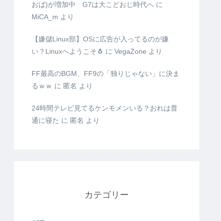
おば)が増加中 G7は大こどおじ時代へ
に
MiCA_m
より
【嫌儲Linux部】OSに広告が入ってるのが嫌
い？Linuxへようこそ🐧
に
VegaZone
より
FF最高のBGM、FF9の「独りじゃない」に決ま
るｗｗ
に
匿名
より
24時間テレビ見てるケンモメンいる？おれは普
通に寝た
に
匿名
より
カテゴリー