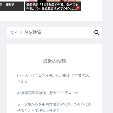
ラ、谷間チ
長野桃羽「1日3食必ず牛乳。白米でも
】
牛乳。でも最近飲みすぎて心配なこと
が…」
最近の投稿
(ヽ˶ ᷇ ん ᷆ ˵ )「この時間からが嫌儲は"本番"なん
だよな」
32歳適応障害無職、貯金2000万←これ
ソープ嬢が客を不同意性交罪で訴えて有罪にさ
せることって理論上可能？