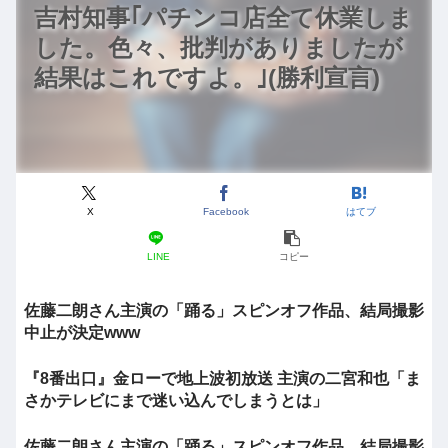
吉村知事｢パチンコ店全て休業しま
した。色々、批判がありましたが
結果はこれですよ。｣(勝利宣言)
X
Facebook
はてブ
LINE
コピー
佐藤二朗さん主演の「踊る」スピンオフ作品、結局撮影
中止が決定www
『8番出口』金ローで地上波初放送 主演の二宮和也「ま
さかテレビにまで迷い込んでしまうとは」
佐藤二朗さん主演の「踊る」スピンオフ作品、結局撮影