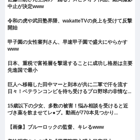
中止が決定www
令和の虎や武田塾界隈、wakatteTVの炎上を受けて反撃
開始
甲子園の女性審判さん、早速甲子園で盛大にやらかす
www
日本、重税で富裕層を撃退することに成功し格差は主要
先進国で最小
巨人へ移籍した田中マーと則本が共に二軍で汗を流す
日々！ベテランコンビを待ち受けるプロ野球の非情な...
15歳以下の少女、多数の被害！悩み相談を受けると近
づき薬を飲ませてレ●プ。動画が770本見つかり...
【画像】ブルーロックの監督、キレるwww