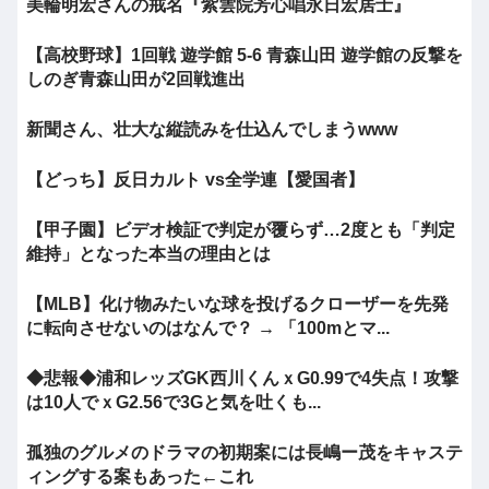
美輪明宏さんの戒名『紫雲院芳心唱永日宏居士』
【高校野球】1回戦 遊学館 5-6 青森山田 遊学館の反撃を
しのぎ青森山田が2回戦進出
新聞さん、壮大な縦読みを仕込んでしまうwww
【どっち】反日カルト vs全学連【愛国者】
【甲子園】ビデオ検証で判定が覆らず…2度とも「判定
維持」となった本当の理由とは
【MLB】化け物みたいな球を投げるクローザーを先発
に転向させないのはなんで？ → 「100mとマ...
◆悲報◆浦和レッズGK西川くんｘG0.99で4失点！攻撃
は10人でｘG2.56で3Gと気を吐くも...
孤独のグルメのドラマの初期案には長嶋ー茂をキャステ
ィングする案もあった←これ