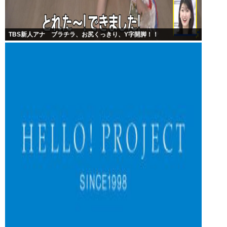
TBS新人アナ ブラチラ、お尻くっきり、Y字開脚！！