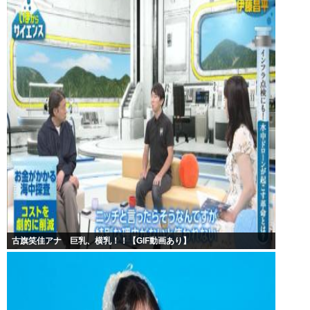
古旗笑佳アナ 巨乳、横乳！！【GIF動画あり】