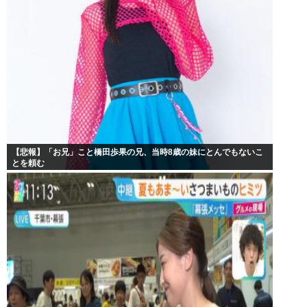
【悲報】「お兄」こと橋田歩果の兄、当時8歳の妹にとんでもないこ
とを頼む