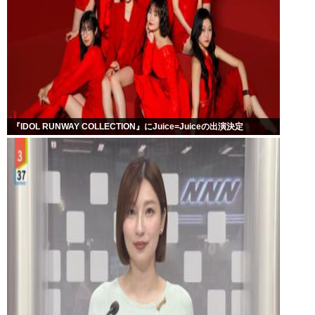
『IDOL RUNWAY COLLECTION』にJuice=Juiceの出演決定