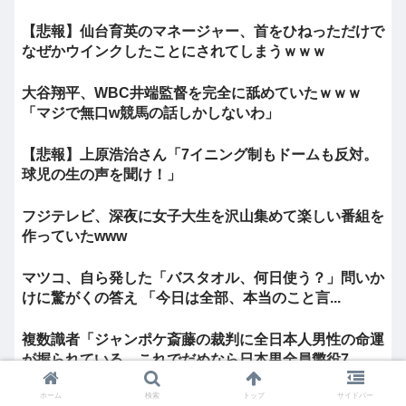
【悲報】仙台育英のマネージャー、首をひねっただけで
なぜかウインクしたことにされてしまうｗｗｗ
大谷翔平、WBC井端監督を完全に舐めていたｗｗｗ
「マジで無口w競馬の話しかしないわ」
【悲報】上原浩治さん「7イニング制もドームも反対。
球児の生の声を聞け！」
フジテレビ、深夜に女子大生を沢山集めて楽しい番組を
作っていたwww
マツコ、自ら発した「バスタオル、何日使う？」問いか
けに驚がくの答え 「今日は全部、本当のこと言...
複数識者「ジャンポケ斎藤の裁判に全日本人男性の命運
が握られている。これでだめなら日本男全員懲役7...
ホーム
検索
トップ
サイドバー
キミらって異性とは遊ばないの