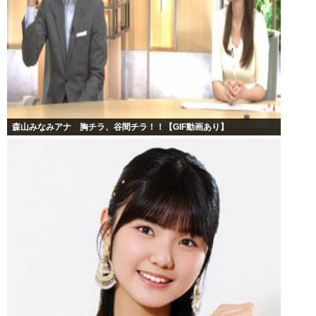
森山みなみアナ 胸チラ、谷間チラ！！【GIF動画あり】