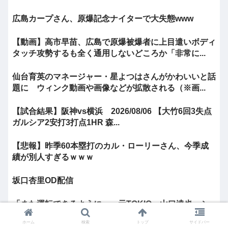
広島カープさん、原爆記念ナイターで大失態www
【動画】高市早苗、広島で原爆被爆者に上目遣いボディ
タッチ攻勢するも全く通用しないどころか「非常に...
仙台育英のマネージャー・星よつはさんがかわいいと話
題に ウィンク動画や画像などが拡散される（※画...
【試合結果】阪神vs横浜 2026/08/06 【大竹6回3失点
ガルシア2安打3打点1HR 森...
【悲報】昨季60本塁打のカル・ローリーさん、今季成
績が別人すぎるｗｗｗ
坂口杏里OD配信
「また運転できるように…」元TOKIO・山口達也、シ
ェアカー運転&ギター演奏姿にファン感動
ホーム
検索
トップ
サイドバー