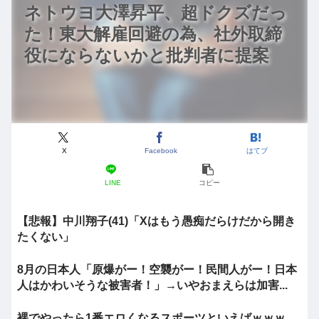
ネトウヨ大澤昇平、超ドクズだっ
た！東大解雇回避の為、社外取締
役にならないかと批判者に提案
X
Facebook
はてブ
LINE
コピー
【悲報】中川翔子(41)「Xはもう愚痴だらけだから開き
たくない」
8月の日本人「原爆がー！空襲がー！民間人がー！日本
人はかわいそうな被害者！」→いやおまえらは加害...
裸でやったら1番エロくなるスポーツといえばｗｗｗ