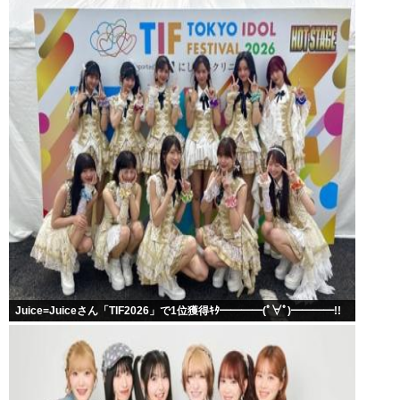
Juice=Juiceさん「TIF2026」で1位獲得ｷﾀ━━━━(ﾟ∀ﾟ)━━━━!!