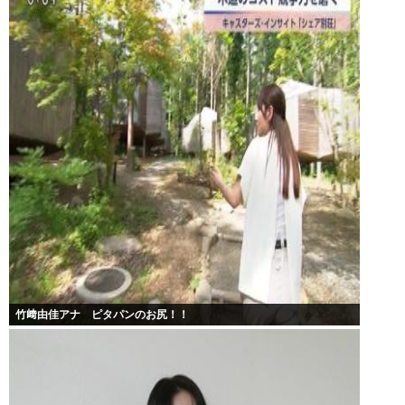
竹﨑由佳アナ ピタパンのお尻！！