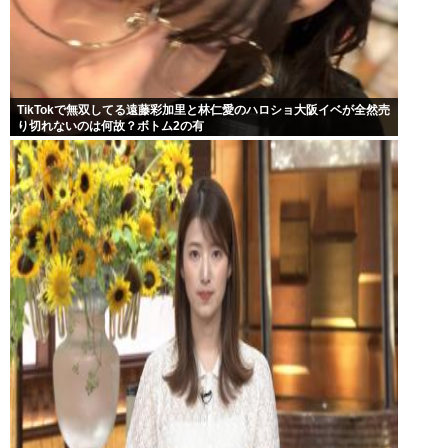
TikTokで無双してる遠藤彩加里と林仁愛のハロショ大阪イベが全然売
り切れないのは何故？ボトム2の有