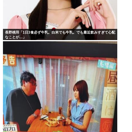
長野桃羽「1日3食必ず牛乳。白米でも牛乳。でも最近飲みすぎて心配
なことが…」