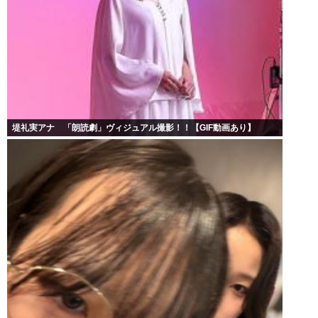
堤礼実アナ 「朗読劇」ヴィジュアル撮影！！【GIF動画あり】