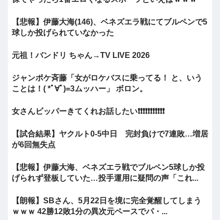
【悲報】伊藤大海(146)、ベネズエラ戦にてブルペンで5
球しか投げられていなかった
元祖！バンドリ ちゃん→TV LIVE 2026
ジャンポケ斉藤「女がロケバスに乗ってる！ と、いう
ことは！( *ﾟ∀ﾟ)=3ムッハー」 ボロン。
女さんビッパーきてくれお話したい❗❗❗❗❗❗❗❗❗❗❗
【試合結果】ヤクルト0-5中日 完封負けで7連敗…増居
が6回無失点
【悲報】伊藤大海、ベネズエラ戦でブルペン5球しか投
げられず登板していた…投手運用に疑問の声「これ...
【朗報】SBさん、5月22日を境に完全覚醒してしまう
ｗｗｗ 42勝12敗1分の異次元ペースでパ・...