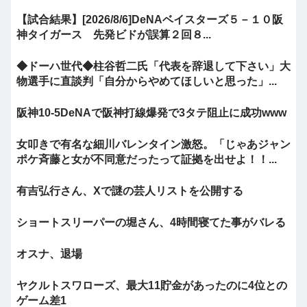
【試合結果】[2026/8/6]DeNAベイスターズ５－１０阪
神タイガース 先発ビドが誤算２回８...
◆ドーハ世代◆柱谷哲二氏「代表を辞退して下さい」大
物選手に直談判「自分からやめてほしいと思った」...
阪神10-5DeNAで阪神打線爆発で3タテ阻止に成功www
女叩きで有名な細川バレンタイン激怒。「じゃあジャン
ポケ斉藤と女が不同意だったって証拠を出せよ！！...
有吉弘行さん、Xで謎の芸人リストを公開する
ショートスリーパーの堀さん、4時間寝てた事がバレる
オスナ、退場
ヤクルトスワローズ、最大11貯金があったのに4位との
ゲーム差1