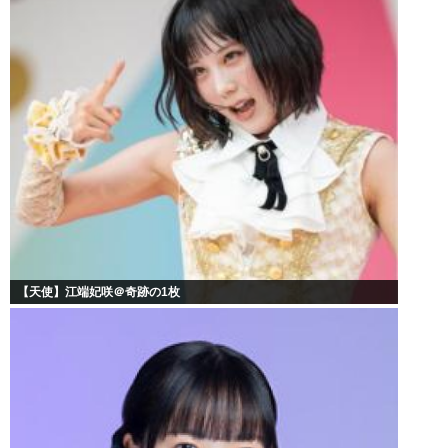
【天使】江端妃咲＠奇跡の1枚