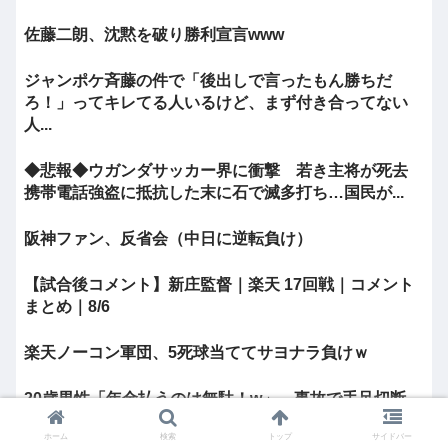
佐藤二朗、沈黙を破り勝利宣言www
ジャンポケ斉藤の件で「後出しで言ったもん勝ちだ
ろ！」ってキレてる人いるけど、まず付き合ってない
人...
◆悲報◆ウガンダサッカー界に衝撃 若き主将が死去
携帯電話強盗に抵抗した末に石で滅多打ち…国民が...
阪神ファン、反省会（中日に逆転負け）
【試合後コメント】新庄監督｜楽天 17回戦｜コメント
まとめ｜8/6
楽天ノーコン軍団、5死球当ててサヨナラ負けｗ
20歳男性「年金払うのは無駄！w」→事故で手足切断、
障害年金一生貰えないと知り泣く
ホーム
検索
トップ
サイドバー