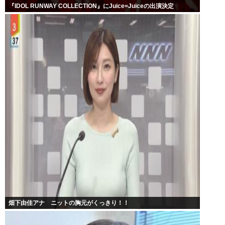
『IDOL RUNWAY COLLECTION』にJuice=Juiceの出演決定
畑下由佳アナ ニットの胸元がくっきり！！