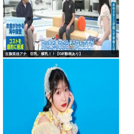
古旗笑佳アナ 巨乳、横乳！！【GIF動画あり】