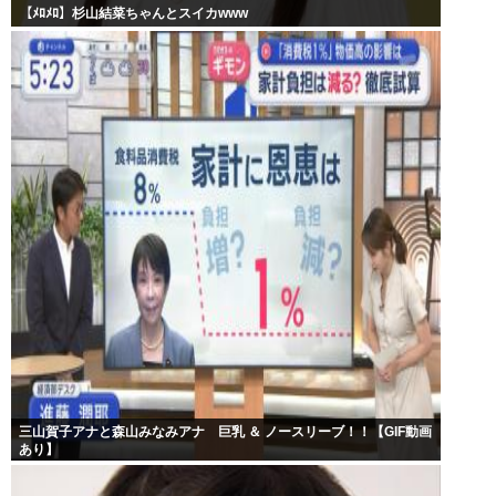
【ﾒﾛﾒﾛ】杉山結菜ちゃんとスイカwww
三山賀子アナと森山みなみアナ 巨乳 ＆ ノースリーブ！！【GIF動画
あり】