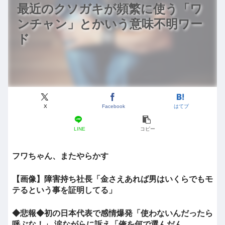
最近のクソガキが頻繁に使う「ワ
ンチャン」とかいう意味不明ワー
ド
X
Facebook
はてブ
LINE
コピー
フワちゃん、またやらかす
【画像】障害持ち社長「金さえあれば男はいくらでもモ
テるという事を証明してる」
◆悲報◆初の日本代表で感情爆発「使わないんだったら
呼ぶな！」 涙ながらに訴え「俺を何で選んだん...