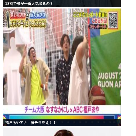
18期で誰が一番人気出るの？
福戸あやアナ 脇チラ見え！！