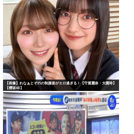
【画像】れなぁとぞのの制服姿がエロ過ぎる！【守屋麗奈・大園玲】
【櫻坂46】