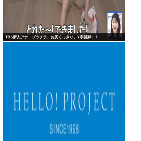
TBS新人アナ ブラチラ、お尻くっきり、Y字開脚！！