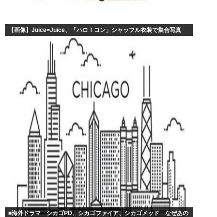
【画像】Juice=Juice、「ハロ！コン」シャッフル衣装で集合写真
■海外ドラマ シカゴPD、シカゴファイア、シカゴメッド なぜあの