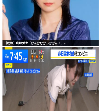
【朗報】山﨑愛生「けんぱなぱっぱぱん！」←