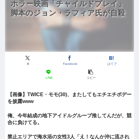
ホラー映画「チャイルドプレイ」
脚本のジョン・ラフィア氏が自殺
X
Facebook
はてブ
LINE
コピー
【画像】TWICE・モモ(30)、またしてもエチエチボデー
を披露www
俺、今年結成の地下アイドルグループ推してんだが、競
合に負けてる。
禁止エリアで海水浴の女性3人「え！なんか沖に流され