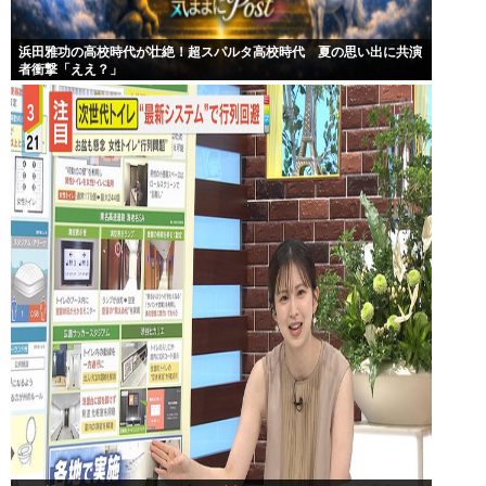
浜田雅功の高校時代が壮絶！超スパルタ高校時代 夏の思い出に共演
者衝撃「ええ？」