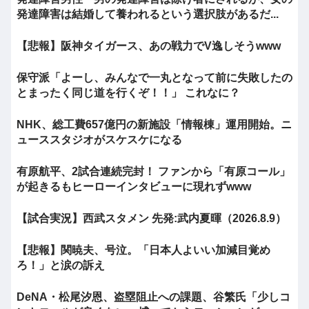
発達障害は結婚して養われるという選択肢があるだ...
【悲報】阪神タイガース、あの戦力でV逸しそうwww
保守派「よーし、みんなで一丸となって前に失敗したの
とまったく同じ道を行くぞ！！」 これなに？
NHK、総工費657億円の新施設「情報棟」運用開始。ニ
ューススタジオがスケスケになる
有原航平、2試合連続完封！ ファンから「有原コール」
が起きるもヒーローインタビューに現れずwww
【試合実況】西武スタメン 先発:武内夏暉（2026.8.9）
【悲報】関暁夫、号泣。「日本人よいい加減目覚め
ろ！」と涙の訴え
DeNA・松尾汐恩、盗塁阻止への課題、谷繁氏「少しコ