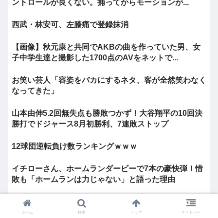
ントロールが良くない。捕ってからモーションが...
西武・林安可、左膝痛で登録抹消
【画像】秋元康と共同でAKBの曲を作っていた男、女
子中学生達と撮影した1700点のAVをネットで...
お笑い芸人「容姿をバカにするネタ、客が全然笑わなく
なってきた」
山本由伸5.2回無失点も勝敗つかず！大谷翔平の10回決
勝打でドジャース8月初勝利、7連敗ストップ
12球団逆転負け数ランキングｗｗｗ
イチローさん、ホームランダービーで7本の豪快弾！惜
敗も「ホームランは力じゃない」と語った理由
「40代男性をどう思いますか？」 →女性7割「嫌い、気
持ち悪い」3割「知った事ではない」と回答。
ホーム
検索
トップ
サイドバー