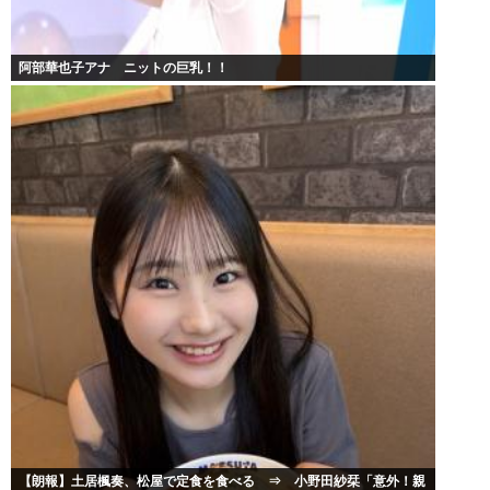
阿部華也子アナ ニットの巨乳！！
【朗報】土居楓奏、松屋で定食を食べる ⇒ 小野田紗栞「意外！親