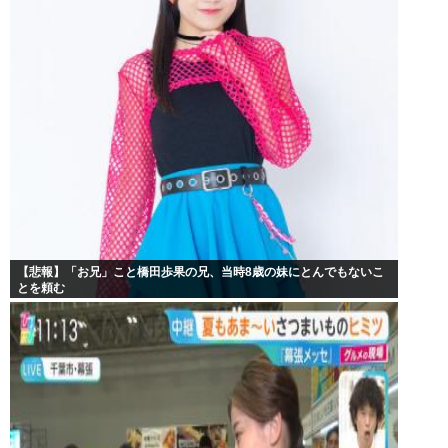
【悲報】「お兄」こと橋田歩果の兄、当時8歳の妹にとんでもないこ
とを頼む