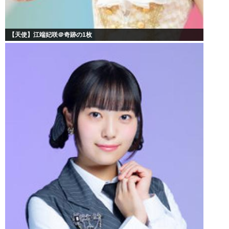
【天使】江端妃咲＠奇跡の1枚