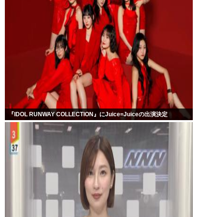
『IDOL RUNWAY COLLECTION』にJuice=Juiceの出演決定