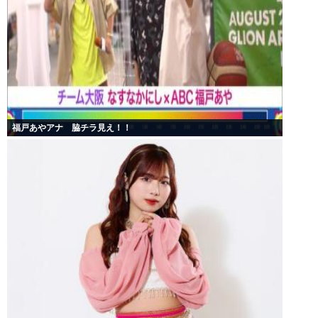
福戸あやアナ 脇チラ見え！！