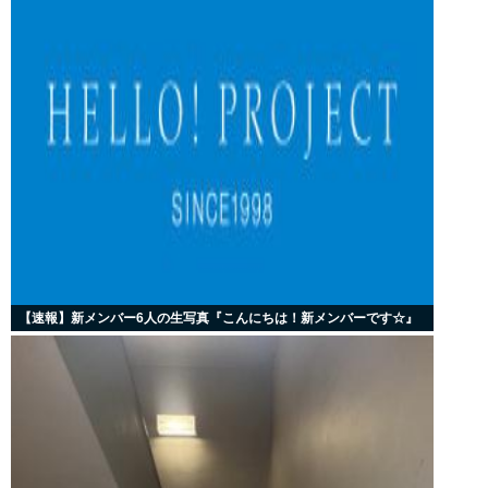
【速報】新メンバー6人の生写真『こんにちは！新メンバーです☆』