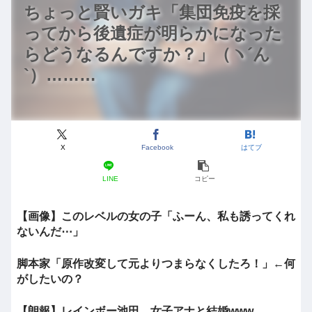
ちょっと賢いガキ「集団免疫を採
ってから後遺症が明らかになった
らどうなるんですか？」（ヽ´ん
`）………
X
Facebook
はてブ
LINE
コピー
【画像】このレベルの女の子「ふーん、私も誘ってくれ
ないんだ⋯」
脚本家「原作改変して元よりつまらなくしたろ！」←何
がしたいの？
【朗報】レインボー池田、女子アナと結婚www