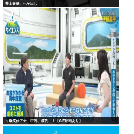
井上春華、へそ出し
古旗笑佳アナ 巨乳、横乳！！【GIF動画あり】