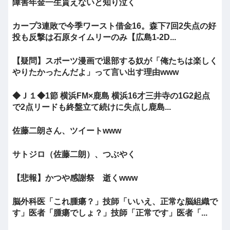
障害年金一生貰えないと知り泣く
カープ3連敗で今季ワースト借金16。森下7回2失点の好
投も反撃は石原タイムリーのみ【広島1-2D...
【疑問】スポーツ漫画で退部する奴が「俺たちは楽しく
やりたかったんだよ」って言い出す理由www
◆Ｊ１◆1節 横浜FM×鹿島 横浜16才三井寺の1G2起点
で2点リードも終盤立て続けに失点し鹿島...
佐藤二朗さん、ツイートwww
サトジロ（佐藤二朗）、つぶやく
【悲報】かつや感謝祭 逝くwww
脳外科医「これ腫瘍？」技師「いいえ、正常な脳組織で
す」医者「腫瘍でしょ？」技師「正常です」医者「...