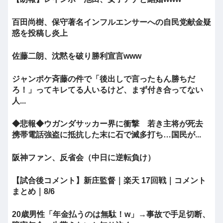
百田尚樹、保守著名インフルエンサーへの自民党献金疑
惑を投稿し炎上
佐藤二朗、沈黙を破り勝利宣言www
ジャンポケ斉藤の件で「後出しで言ったもん勝ちだ
ろ！」ってキレてる人いるけど、まず付き合ってない
人...
◆悲報◆ウガンダサッカー界に衝撃 若き主将が死去
携帯電話強盗に抵抗した末に石で滅多打ち…国民が...
阪神ファン、反省会（中日に逆転負け）
【試合後コメント】新庄監督｜楽天 17回戦｜コメント
まとめ｜8/6
20歳男性「年金払うのは無駄！w」→事故で手足切断、