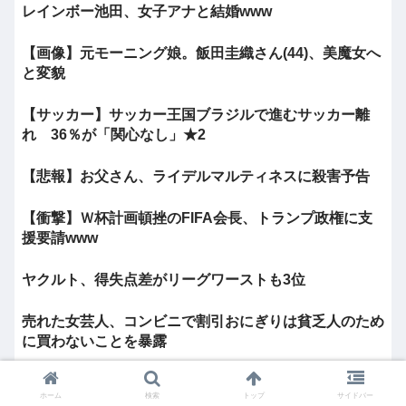
レインボー池田、女子アナと結婚www
【画像】元モーニング娘。飯田圭織さん(44)、美魔女へ
と変貌
【サッカー】サッカー王国ブラジルで進むサッカー離
れ 36％が「関心なし」★2
【悲報】お父さん、ライデルマルティネスに殺害予告
【衝撃】Ｗ杯計画頓挫のFIFA会長、トランプ政権に支
援要請www
ヤクルト、得失点差がリーグワーストも3位
売れた女芸人、コンビニで割引おにぎりは貧乏人のため
に買わないことを暴露
Jリーグ本日開幕www
ホーム
検索
トップ
サイドバー