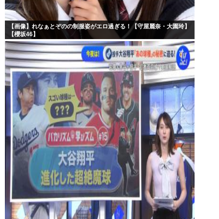
【画像】れなぁとぞのの制服姿がエロ過ぎる！【守屋麗奈・大園玲】
【櫻坂46】