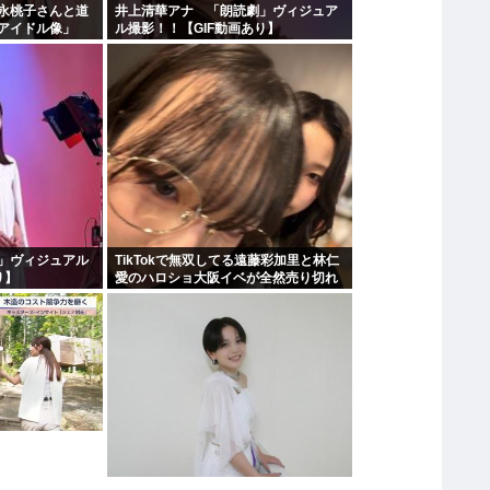
永桃子さんと道
井上清華アナ 「朗読劇」ヴィジュア
アイドル像」
ル撮影！！【GIF動画あり】
」ヴィジュアル
TikTokで無双してる遠藤彩加里と林仁
り】
愛のハロショ大阪イベが全然売り切れ
ないのは何故？ボトム2の有