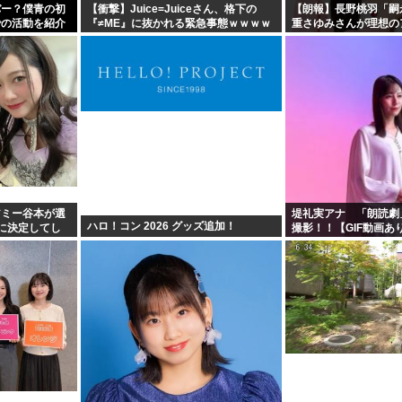
バー？僕青の初
【衝撃】Juice=Juiceさん、格下の
【朗報】長野桃羽「嗣
での活動を紹介
『≠ME』に抜かれる緊急事態ｗｗｗｗ
重さゆみさんが理想の
ｗｗｗｗｗｗｗｗ
アミー谷本が選
堤礼実アナ 「朗読劇
ハロ！コン 2026 グッズ追加！
に決定してし
撮影！！【GIF動画あ