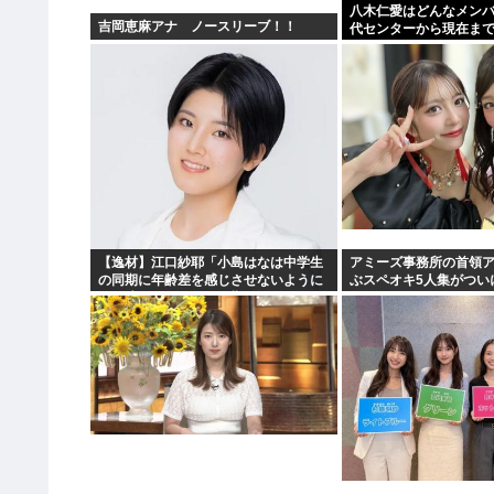
八木仁愛はどんなメン
吉岡恵麻アナ ノースリーブ！！
代センターから現在ま
【逸材】江口紗耶「小島はなは中学生
アミーズ事務所の首領
の同期に年齢差を感じさせないように
ぶスペオキ5人集がつい
気を遣っているが、同期2人は気づ
まう