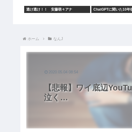
透け透け！！ 安藤萌々アナ
ChatGPTに聞いた10年
ホーム
なんJ
2020.05.04 08:54
【悲報】ワイ底辺YouT
泣く…