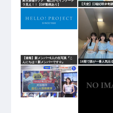
鈴木奈穂子アナ 袖口からインナーチ
【天使】江端妃咲＠奇跡
ラ見え！！【GIF動画あり】
【速報】新メンバー6人の生写真『こ
18期で誰が一番人気出
んにちは！新メンバーです☆』