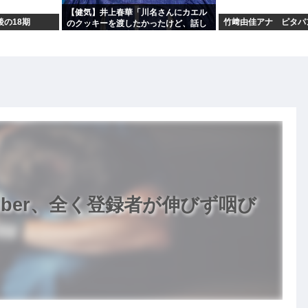
【健気】井上春華「川名さんにカエル
後の18期
竹﨑由佳アナ ピタパ
のクッキーを渡したかったけど、話し
かけられず結局自分で食べた」
uber、全く登録者が伸びず咽び