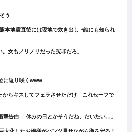
てそう
の熊本地震直後には現地で炊き出し “誰にも知られ
い。女もノリノリだった冤罪だろ」
位に返り咲くwww
たからキスしてフェラさせただけ」これセーフで
て衝撃告白 「休みの日とかそうだね、だいたい…」
！巨大化したお嬢様がパンツ見せながら街を守る！