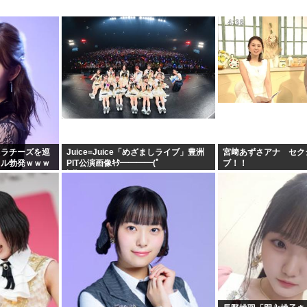
レラチーズを巡
Juice=Juice「めざましライブ」豊洲
宮﨑あずさアナ セク
トル勃発ｗｗｗ
PIT公演画像ｷﾀ━━━━(ﾟ
ブ！！
∀ﾟ)━━━━!!