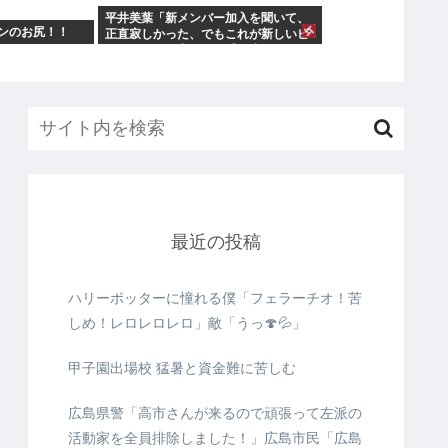
平井美葉「新メンバー加入を聞いて、
ンのお尻！！
正直寂しかった、でもこれが新しいビ
ヨなんだと、寂しさを受け止めるこ
最近の投稿
ハリーポッターに憧れる僕「フェラーチオ！苦
しめ！レロレロレロ」敵「うっ🍄💦」
甲子園出場校 猛暑と資金難に苦しむ
広島県警「高市さんが来るので頑張って左派の
活動家を全員排除しました！」広島市民「広島