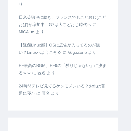
り
日米英独伊に続き、フランスでもこどおじ(こど
おば)が増加中 G7は大こどおじ時代へ
に
MiCA_m
より
【嫌儲Linux部】OSに広告が入ってるのが嫌
い？Linuxへようこそ🐧
に
VegaZone
より
FF最高のBGM、FF9の「独りじゃない」に決ま
るｗｗ
に
匿名
より
24時間テレビ見てるケンモメンいる？おれは普
通に寝た
に
匿名
より