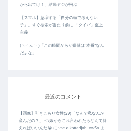
から出てけ！」結局ヤジが飛ぶ
【スマホ】急増する「自分の頭で考えない
子」。すぐ検索が当たり前に 「タイパ」至上
主義
(ヽ˶ ᷇ ん ᷆ ˵ )「この時間からが嫌儲は"本番"なん
だよな」
最近のコメント
【画像】引きこもり女性(29)「なんで私なんか
産んだの？」 👈娘からこれ言われたらなんて答
えればいいんだ😭
に
vse o kottedjah_owSa
よ