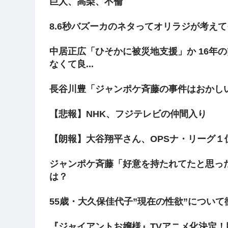
巨人、高梨、不倫
8.6秒バズーカのネタってオリラジが考え
中居正広「ひそかに被災地支援」か 16年
なくて良...
長谷川豊「ジャンポケ斉藤の事件はおかし
【悲報】NHK、フジテレビの仲間入り
【朗報】大谷翔平さん、OPSナ・リーグ１
ジャンポケ斉藤「好意を持たれてたと思っ
は？
55歳・大久保佳代子”現在の性欲”につい
『ジャイアントお嬢様』TVアニメ化決定