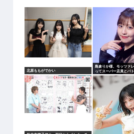
島倉りか様、モッツァ
北原ももがでかい
ってスーパー店員とバ