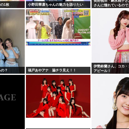
長野桃羽「嗣永桃子さ
の1枚
小野田華凛ちゃんの魅力を語りたい
さんに憧れているので
の部分をぎゅっと集め
伊勢鈴蘭さん、コカ・
るの？
福戸あやアナ 脇チラ見え！！
アピール！