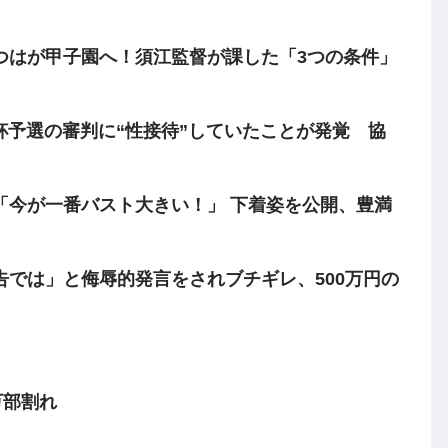
つはが甲子園へ！須江監督が課した「3つの条件」
予選の審判に“性接待”していたことが発覚 協
「今が一番バスト大きい！」 下着姿を公開、豊満
では」と侮辱的発言をされブチギレ、500万円の
万部割れ