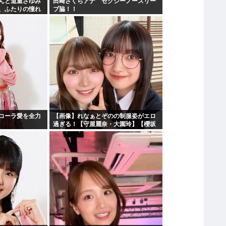
んと道重さゆみ
田﨑さくらアナ セクシーノースリー
、ふたりの憧れ
ブ脇！！
た存在になり
コーラ愛を全力
【画像】れなぁとぞのの制服姿がエロ
過ぎる！【守屋麗奈・大園玲】【櫻坂
46】