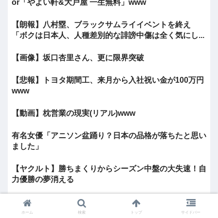
or「やよい軒&大戸屋 一生無料」www
【朗報】八村塁、ブラックサムライイベントを終え
「ボクは日本人、人種差別的な誹謗中傷は全く気にし...
【画像】坂口杏里さん、更に限界突破
【悲報】トヨタ期間工、来月から入社祝い金が100万円
www
【動画】枕営業の現実(リアル)www
有名女優「アニソン盆踊り？日本の品格が落ちたと思い
ました」
【ヤクルト】勝ちまくりからシーズン中盤の大失速！自
力優勝の夢消える
【動画】増えるわかめを食べて腹が膨らむ女、なんかエ
口い
ホーム
検索
トップ
サイドバー