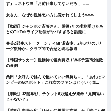
す」→ネトウヨ「お前仕事してないだろ 」→...
女さん、なぜか性格悪い方に惹かれてしまうwww
【動画】ジャンポケ斉藤さん、懲役7年の求刑受けたあ
とのTikTokライブ配信がヤバすぎると話題に...
◆英2部◆ストーク・シティMF瀬古樹、2年ぶりのJリ
ーグ復帰か…クラブ間で合意と現地報道
【韓国サッカー】性接待で審判買収！W杯予選7戦無敗
の裏側
桑田「女呼んで揉んで抱いていい気持ち～」「あれはマ
ンピーのGスポット」これ女のファンはどういう気...
【朗報】J2開幕戦、チケット6万超えが発券「見間違い
じゃない？」
【感動】中居正広「ひそかに被災地支援」か「誰にも知