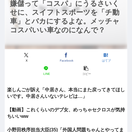
嫌儲って「コスパ」にうるさいく
せに、スイフトスポーツを「チ動
車」とバカにするよな。メッチャ
コスパいい車なのになんで？
X
Facebook
はてブ
LINE
コピー
楽しんごが訴え「中居さん、本当にまた戻ってきてほし
いです。中居さんいないテレビは…」
【動画】これくらいのデブ女、めっちゃセクロスが気持
ちいいww
小野田秩序担当大臣(35)「外国人問題ちゃんとやってま