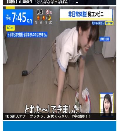
【朗報】山﨑愛生「けんぱなぱっぱぱん！」←
TBS新人アナ ブラチラ、お尻くっきり、Y字開脚！！