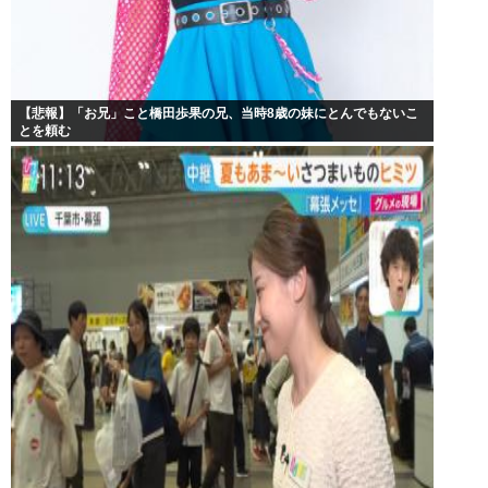
【悲報】「お兄」こと橋田歩果の兄、当時8歳の妹にとんでもないこ
とを頼む