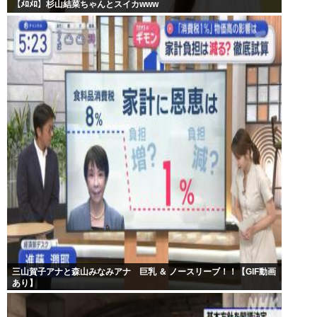
【ﾒﾛﾒﾛ】杉山結菜ちゃんとスイカwww
三山賀子アナと森山みなみアナ 巨乳 ＆ ノースリーブ！！【GIF動画
あり】