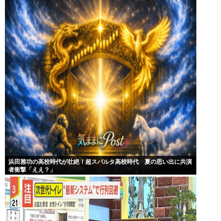
浜田雅功の高校時代が壮絶！超スパルタ高校時代 夏の思い出に共演
者衝撃「ええ？」