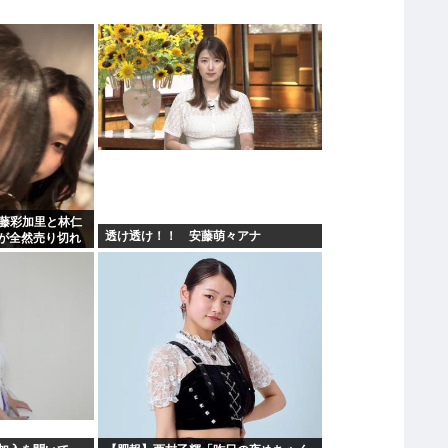
遠藤彩加里と林仁
透け透け！！ 安藤萌々アナ
が全然売り切れ
2の有