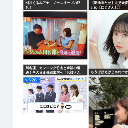
刈川くるみアナ ノースリーブの巨
【新曲来たぜ】北見遊征
乳！！
とめ【にじさんじ】
川名凜、カンニング竹山と奇跡の遭
もうほぼえばじゃねーか
遇！そのまま番組出演へ「お姉さん、
飲みません？」「アンジュルムで…」