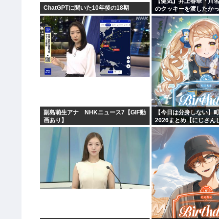
【健気】井上春華「川
ChatGPTに聞いた10年後の18期
のクッキーを渡したか
かけられず結局自分で
副島萌生アナ NHKニュース7【GIF動
【今日は分身しない】
画あり】
2026まとめ【にじさん