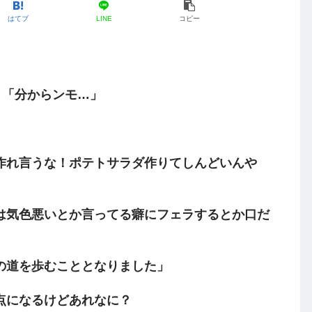
はてブ
LINE
コピー
）「分からンモ…」
作れ言うな！ポテトサラダ作りてしんどいんや
は気色悪いとか言ってる癖にフェラするとか口だ
の道を歩むこととなりました」
点になるけどあれなに？