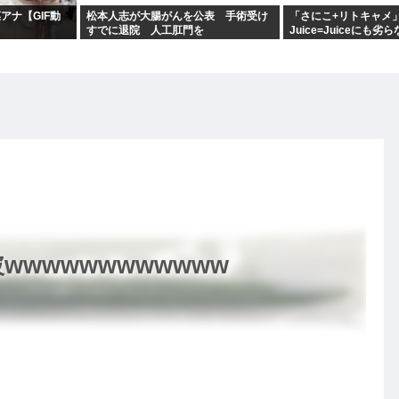
アナ【GIF動
松本人志が大腸がんを公表 手術受け
「さにこ+リトキャメ
すでに退院 人工肛門を
Juice=Juiceにも
ンス集団だと思うのだ
wwwwwwwwwww