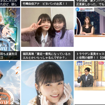
名さんにカエル
平井美葉「新メンバー
竹﨑由佳アナ ピタパンのお尻！！
ったけど、話し
正直寂しかった、でも
食べた」
ヨなんだと、寂しさを
町田ちま誕生日
福田真琳「最近一番気になっているカ
トラウデン直美キャス
じ】
エルとかいらっしゃるんですか？」
と谷間の裾野！！【GI
川名凜「それがいるんですよ」