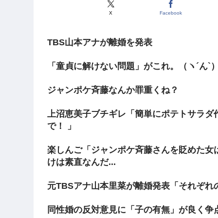
X
Facebook
TBS山本アナが離婚を発表
「童貞に解けない問題」がこれ。（ヽ´ん`
ジャンポケ斉藤なんか罪重くね？
上沼恵美子ブチギレ「簡単にポテトサラダ
で！ 」
楽しんご「ジャンポケ斉藤さんを貶めた女
けは素直なんだ...
元TBSアナ山本里菜が離婚発表「それぞれ
同性婚の反対意見に「子の有無」が良く争