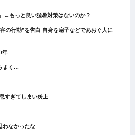
き』←もっと良い猛暑対策はないのか？
客の行動”を告白 自身を扇子などであおぐ人に
0年
らまく…
姑息すぎてしまい炎上
思わなかったな