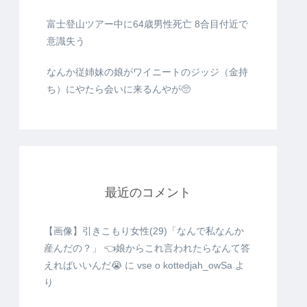
富士登山ツアー中に64歳男性死亡 8合目付近で
意識失う
なんか従姉妹の娘がワイニートのジッジ（金持
ち）にやたら会いに来るんやが🥺
最近のコメント
【画像】引きこもり女性(29)「なんで私なんか
産んだの？」 👈娘からこれ言われたらなんて答
えればいいんだ😭
に
vse o kottedjah_owSa
よ
り