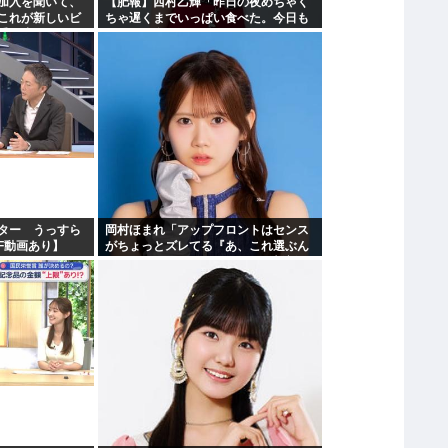
加入を聞いて、
【肥報】西村乙輝「昨日の夜めちゃく
これが新しいビ
ちゃ遅くまでいっぱい食べた。今日も
受け止めるこ
いっぱい食べてやる」
ター うっすら
岡村ほまれ「アップフロントはセンス
F動画あり】
がちょっとズレてる『あ、これ選ぶん
だぁ』みたいな。悪口ではなく斬新