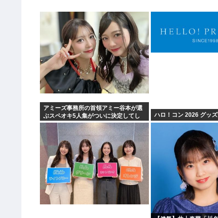
アミーズ事務所の首領アミー谷本が選
ハロ！コン 2026 グッ
ぶスペオキ5人集がついに決定してし
まう