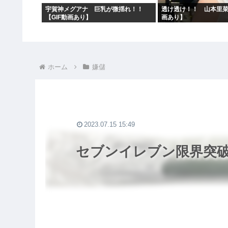
宇賀神メグアナ 巨乳が微揺れ！！
透け透け！！ 山本里菜
【GIF動画あり】
画あり】
ホーム
嫌儲
2023.07.15 15:49
セブンイレブン限界突破w