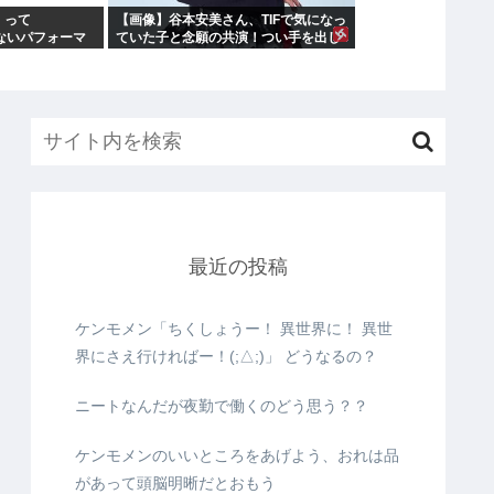
」って
【画像】谷本安美さん、TIFで気になっ
劣らないパフォーマ
ていた子と念願の共演！つい手を出し
がなぜつば
てしまう
最近の投稿
ケンモメン「ちくしょうー！ 異世界に！ 異世
界にさえ行ければー！(;△;)」 どうなるの？
ニートなんだが夜勤で働くのどう思う？？
ケンモメンのいいところをあげよう、おれは品
があって頭脳明晰だとおもう