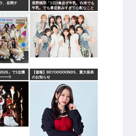
ラ、谷間チ
長野桃羽「1日3食必ず牛乳。白米でも
】
牛乳。でも最近飲みすぎて心配なこと
が…」
IF2026」で1位獲
【速報】BEYOOOOONDS、重大発表
━━━!!
のお知らせ