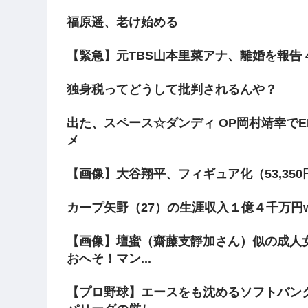
福原遥、老け始める
【緊急】元TBS山本里菜アナ、離婚を報告
独身税ってどうして批判されるんや？
出た、スペース☆ダンディ OP岡村靖幸で
メ
【画像】大谷翔平、フィギュア化（53,35
カープ矢野（27）の生涯収入１億４千万円
【画像】壇蜜（齋藤支靜加さん）似の成人
おへそ！マン...
【プロ野球】エースをも沈めるソフトバン