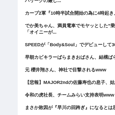
パリーグの厳し...
カープ2軍『10時半試合開始の為に4時起
でか美ちゃん、満員電車でモヤッとした”乗
「オイニーが...
SPEEDが「Body&Soul」でデビューして3
早朝カビキラーばらまきおばさん、結構ば
元 櫻井翔さん、神社で目撃されるwww
【悲報】MAJOR2ndの佐藤寿也の息子、
令和の虎社長、チームみらい支持表明www
まさか敗因が『早川の回跨ぎ』になるとは