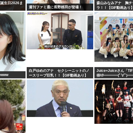
誕生日2026ま
森山みなみアナ 胸チ
週刊ファミ通に長野桃羽が登場！
ラ！！【GIF動画あり
白戸ゆめのアナ セクシーニットのノ
Juice=Juiceさん「T
www
ースリーブ巨乳！！【GIF動画あり】
得ｷﾀ━━━━(ﾟ∀ﾟ)━