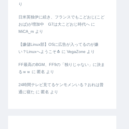
り
日米英独伊に続き、フランスでもこどおじ(こど
おば)が増加中 G7は大こどおじ時代へ
に
MiCA_m
より
【嫌儲Linux部】OSに広告が入ってるのが嫌
い？Linuxへようこそ🐧
に
VegaZone
より
FF最高のBGM、FF9の「独りじゃない」に決ま
るｗｗ
に
匿名
より
24時間テレビ見てるケンモメンいる？おれは普
通に寝た
に
匿名
より