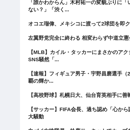
「誰かわからん」木村祐一の変貌ぶりに「
ない？」「渋く...
オコエ瑠偉、メキシコに渡って2球団を即ク
左翼野党完全に終わる 相変わらず中道立
【MLB】カイル・タッカーにまさかのアク
SNS騒然「...
【速報】フィギュア男子・宇野昌磨選手（2
覇の輝か...
【高校野球】札幌日大、仙台育英相手に善
【サッカー】FIFA会長、過ち認め「心か
大騒動