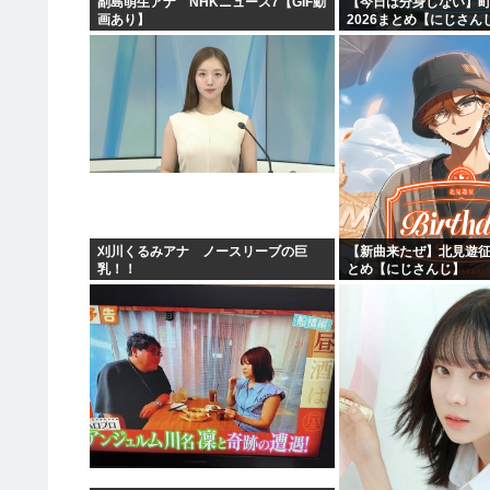
副島萌生アナ NHKニュース7【GIF動
【今日は分身しない】
画あり】
2026まとめ【にじさん
刈川くるみアナ ノースリーブの巨
【新曲来たぜ】北見遊征
乳！！
とめ【にじさんじ】