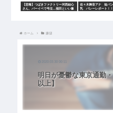
【悲報】つばきファクトリー河西結心
佐々木舞音アナ 短パ
さん、バーイベで号泣…福田といい豫
乳 バレーレポート！
風といいリトキャメ全員もう辞めた
ホーム
嫌儲
2020.03.30 00:11
明日が憂鬱な東京通勤・
以上】