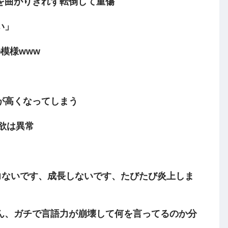
を曲がりきれず転倒して重傷
い」
模様www
が高くなってしまう
性欲は異常
力ないです、成長しないです、たびたび炎上しま
ん、ガチで言語力が崩壊して何を言ってるのか分