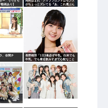
ター うっすら
岡村ほまれ「アップフロントはセンス
F動画あり】
がちょっとズレてる『あ、これ選ぶん
だぁ』みたいな。悪口ではなく斬新
ラ、谷間チ
長野桃羽「1日3食必ず牛乳。白米でも
】
牛乳。でも最近飲みすぎて心配なこと
が…」