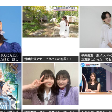
名さんにカエル
平井美葉「新メンバー
竹﨑由佳アナ ピタパンのお尻！！
ったけど、話し
正直寂しかった、でも
食べた」
ヨなんだと、寂しさを