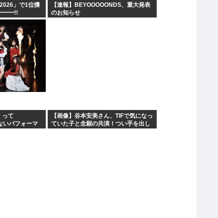
IF2026」で1位獲
【速報】BEYOOOOONDS、重大発表
━━━!!
のお知らせ
」って
【画像】谷本安美さん、TIFで気になっ
劣らないパフォーマ
ていた子と念願の共演！つい手を出し
がなぜつば
てしまう