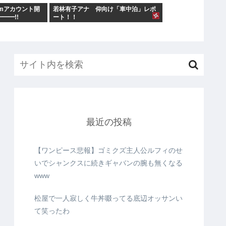
ramアカウント開
若林有子アナ 仰向け「車中泊」レポ
━━━!!
ート！！
最近の投稿
【ワンピース悲報】ゴミクズ主人公ルフィのせ
いでシャンクスに続きギャバンの腕も無くなる
www
松屋で一人寂しく牛丼啜ってる底辺オッサンい
て笑ったわ