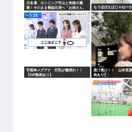
川名凜、カンニング竹山と奇跡の遭
もうほぼえばじゃねーか
遇！そのまま番組出演へ「お姉さん、
飲みません？」「アンジュルムで…」
宇賀神メグアナ 巨乳が微揺れ！！
透け透け！！ 山本里菜
【GIF動画あり】
画あり】