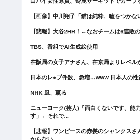
白バイ女性隊員、鈴鹿サーキットでカーブ
【画像】中川翔子「猫は純粋、嘘をつかな
【悲報】大谷2HR！←なおチームは6連敗の
TBS、番組でAI生成絵使用
在阪局の女子アナさん、在京局よりレベル
日本のレ●プ件数、急増…www 日本人の
NHK 風、薫る
ニューヨーク(芸人)「面白くないです、能
す」←それで...
【悲報】ワンピースの赤髪のシャンクスさ
からない