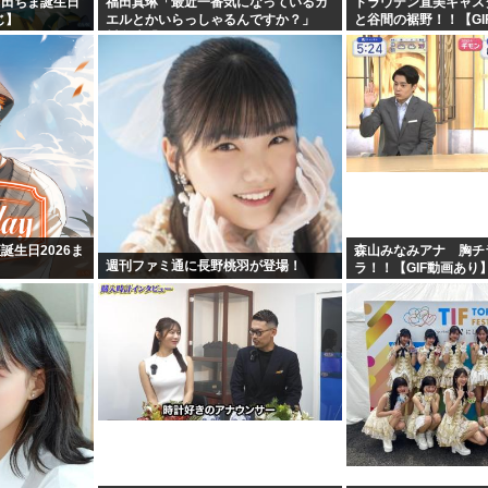
町田ちま誕生日
福田真琳「最近一番気になっているカ
トラウデン直美キャス
じ】
エルとかいらっしゃるんですか？」
と谷間の裾野！！【GI
川名凜「それがいるんですよ」
誕生日2026ま
森山みなみアナ 胸チ
週刊ファミ通に長野桃羽が登場！
ラ！！【GIF動画あり