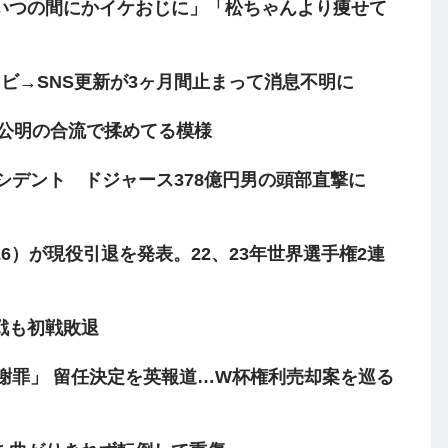
いつの間にかイケおじに」「松ちゃんより痩せて
ビ→SNS更新が3ヶ月間止まって消息不明に
憲公明の合流で揉めてる模様
シデント ドジャース378億円男の頭部直撃に
6）が現役引退を発表。22、23年世界選手権2連
戦も初戦敗退
ら謝罪」 留任決定を英報道…W杯権利売却案を巡る