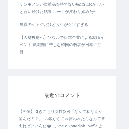
ケンモメンが貴重品を持てない職場はおかしい
と言い続けた結果 ルールが変わり始めた件
無職のゲェジだけど人生がクソすぎる
【人材獲得へ】ソウルで日本企業による就職イ
ベント 就職難に苦しむ韓国の若者が日本に注
目
最近のコメント
【画像】引きこもり女性(29)「なんで私なんか
産んだの？」 👈娘からこれ言われたらなんて答
えればいいんだ😭
に
vse o kottedjah_owSa
よ