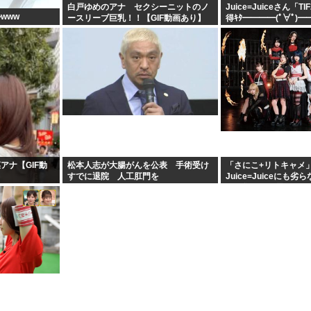
白戸ゆめのアナ セクシーニットのノ
Juice=Juiceさん「T
www
ースリーブ巨乳！！【GIF動画あり】
得ｷﾀ━━━━(ﾟ∀ﾟ)━
アナ【GIF動
松本人志が大腸がんを公表 手術受け
「さにこ+リトキャメ
すでに退院 人工肛門を
Juice=Juiceにも
ンス集団だと思うのだ