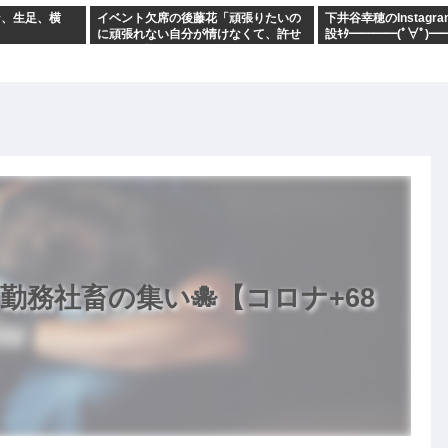
ン、生足、横
イベント欠席の後藤花「頑張りたいの
下井谷幸穂のInstag
！
に頑張れない自分が情けなくて、許せ
設ｷﾀ━━━━(ﾟ∀ﾟ)━
なくて、悔しい」
勤務社畜の集い🐙【コロナ+68