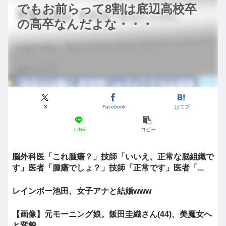
でもお前らって8割は底辺高校卒
の高卒なんだよな・・・
X
Facebook
はてブ
LINE
コピー
脳外科医「これ腫瘍？」技師「いいえ、正常な脳組織で
す」医者「腫瘍でしょ？」技師「正常です」医者「...
レインボー池田、女子アナと結婚www
【画像】元モーニング娘。飯田圭織さん(44)、美魔女へ
と変貌