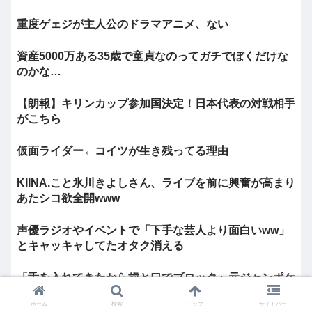
重度ゲェジが主人公のドラマアニメ、ない
資産5000万ある35歳で童貞なのってガチでぼくだけな
のかな…
【朗報】キリンカップ参加国決定！日本代表の対戦相手
がこちら
仮面ライダー←コイツが生き残ってる理由
KIINA.こと氷川きよしさん、ライブを前に興奮が高まり
あたシコ欲全開www
声優ラジオやイベントで「下手な芸人より面白いww」
とキャッキャしてたオタク消える
「舌を入れてきたから歯と口でブロック」元ジャンポケ
斉藤の不同意性交公判
ホーム
検索
トップ
サイドバー