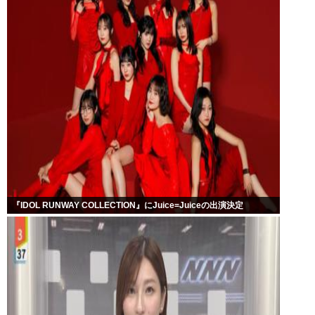
『IDOL RUNWAY COLLECTION』にJuice=Juiceの出演決定