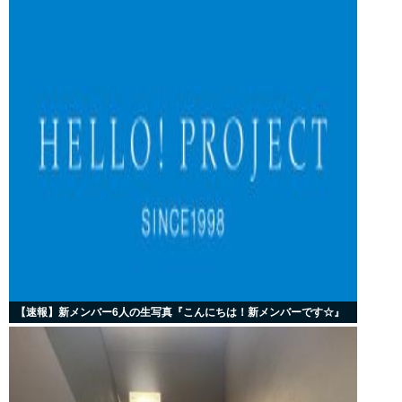
【速報】新メンバー6人の生写真『こんにちは！新メンバーです☆』