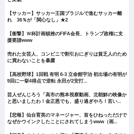
【サッカー】サッカー王国ブラジルで進むサッカー離
れ 36％が「関心なし」★2
【衝撃】Ｗ杯計画頓挫のFIFA会長、トランプ政権に支
援要請www
売れた女芸人、コンビニで割引おにぎりは貧乏人のため
に買わないことを暴露
【高校野球】1回戦 有明 6-3 立命館宇治 初出場の有明が
9回に一挙4得点で逆転 永田が2安打...
芸人ぜんじろう「高市の熊本視察動画、北朝鮮の映像か
と思いましたわ！金正恩でも、盛り過ぎやろ！言い...
【悲報】仙台育英のマネージャー、首をひねっただけで
なぜかウインクしたことにされてしまうwww（画...