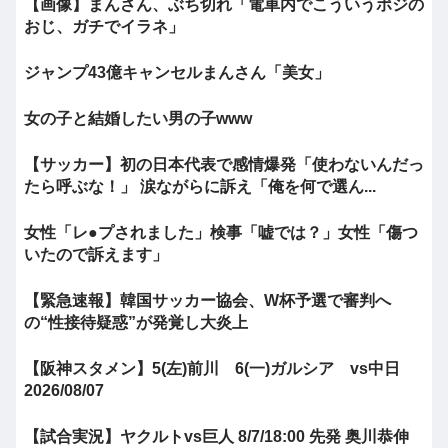
【画像】まんさん、ぶち切れ「電車内でこういうポジの
おじ、ガチでイラネ」
ジャンプ43億キャンセルまんさん「美女」
女の子と結婚したい男の子www
【サッカー】初の日本代表で感情爆発「使わないんだっ
たら呼ぶな！」 涙ながらに訴え「俺を何で選ん...
女性「レ●プされました」検事「嘘では？」女性「傷つ
いたので訴えます」
【緊急速報】韓国サッカー協会、W杯予選で審判へ
の“性接待疑惑”が発覚し大炎上
【阪神スタメン】5(左)前川 6(一)ガルシア vs中日
2026/08/07
【試合実況】ヤクルトvs巨人 8/7/18:00 先発 奥川恭伸