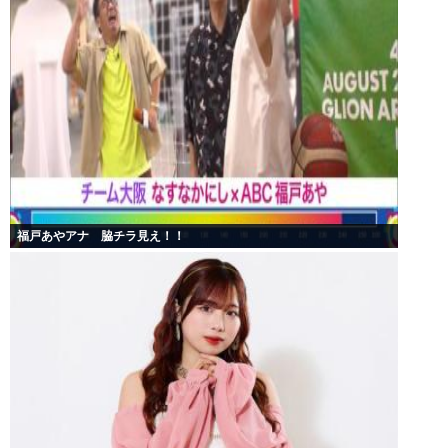
福戸あやアナ 脇チラ見え！！