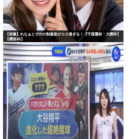
【画像】れなぁとぞのの制服姿がエロ過ぎる！【守屋麗奈・大園玲】
【櫻坂46】