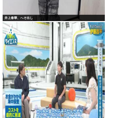
井上春華、へそ出し