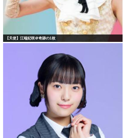
【天使】江端妃咲＠奇跡の1枚