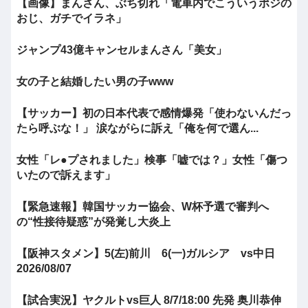
【画像】まんさん、ぶち切れ「電車内でこういうポジの
おじ、ガチでイラネ」
ジャンプ43億キャンセルまんさん「美女」
女の子と結婚したい男の子www
【サッカー】初の日本代表で感情爆発「使わないんだっ
たら呼ぶな！」 涙ながらに訴え「俺を何で選ん...
女性「レ●プされました」検事「嘘では？」女性「傷つ
いたので訴えます」
【緊急速報】韓国サッカー協会、W杯予選で審判へ
の“性接待疑惑”が発覚し大炎上
【阪神スタメン】5(左)前川 6(一)ガルシア vs中日
2026/08/07
【試合実況】ヤクルトvs巨人 8/7/18:00 先発 奥川恭伸