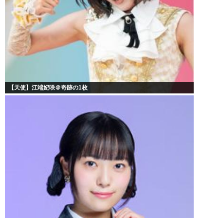
【天使】江端妃咲＠奇跡の1枚