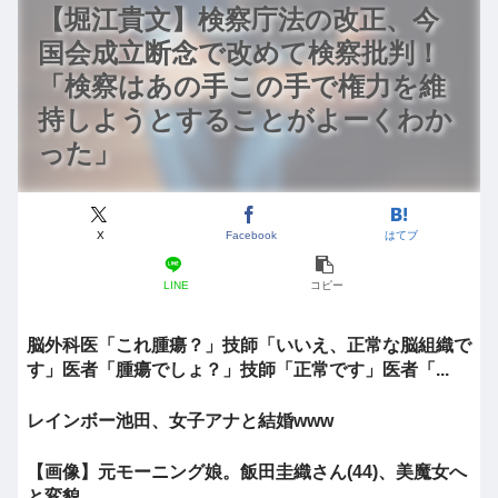
【堀江貴文】検察庁法の改正、今
国会成立断念で改めて検察批判！
「検察はあの手この手で権力を維
持しようとすることがよーくわか
った」
X
Facebook
はてブ
LINE
コピー
脳外科医「これ腫瘍？」技師「いいえ、正常な脳組織で
す」医者「腫瘍でしょ？」技師「正常です」医者「...
レインボー池田、女子アナと結婚www
【画像】元モーニング娘。飯田圭織さん(44)、美魔女へ
と変貌