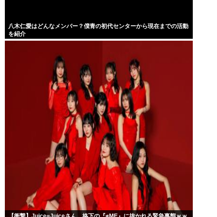
八木仁愛はどんなメンバー？僕青の初代センターから現在までの活動
を紹介
【衝撃】Juice=Juiceさん、格下の『≠ME』に抜かれる緊急事態ｗｗ