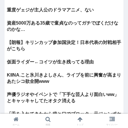
重度ゲェジが主人公のドラマアニメ、ない
資産5000万ある35歳で童貞なのってガチでぼくだけな
のかな…
【朗報】キリンカップ参加国決定！日本代表の対戦相手
がこちら
仮面ライダー←コイツが生き残ってる理由
KIINA.こと氷川きよしさん、ライブを前に興奮が高まり
あたシコ欲全開www
声優ラジオやイベントで「下手な芸人より面白いww」
とキャッキャしてたオタク消える
「舌を入れてきたから歯と口でブロック」元ジャンポケ
斉藤の不同意性交公判
ホーム
検索
トップ
サイドバー