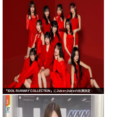
『IDOL RUNWAY COLLECTION』にJuice=Juiceの出演決定