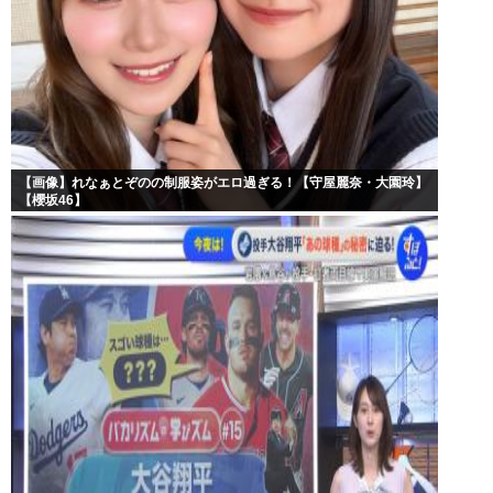
【画像】れなぁとぞのの制服姿がエロ過ぎる！【守屋麗奈・大園玲】
【櫻坂46】