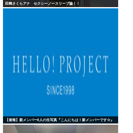
田﨑さくらアナ セクシーノースリーブ脇！！
【速報】新メンバー6人の生写真『こんにちは！新メンバーです☆』