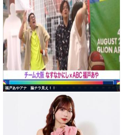
福戸あやアナ 脇チラ見え！！