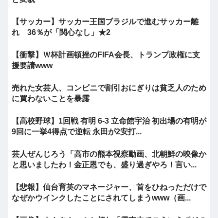
【サッカー】サッカー王国ブラジルで進むサッカー離
れ 36％が「関心なし」★2
【衝撃】Ｗ杯計画頓挫のFIFA会長、トランプ政権に支
援要請www
売れた女芸人、コンビニで割引おにぎりは貧乏人のため
に買わないことを暴露
【高校野球】1回戦 有明 6-3 立命館宇治 初出場の有明が
9回に一挙4得点で逆転 永田が2安打...
芸人ぜんじろう「高市の熊本視察動画、北朝鮮の映像か
と思いましたわ！金正恩でも、盛り過ぎやろ！言い...
【悲報】仙台育英のマネージャー、首をひねっただけで
なぜかウインクしたことにされてしまうwww（画...