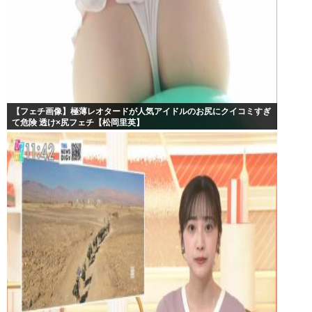
【フェチ画像】極薄レオタードが人気アイドルのお尻にクイコミすぎ
て危険 透け×尻フェチ【松岡里英】