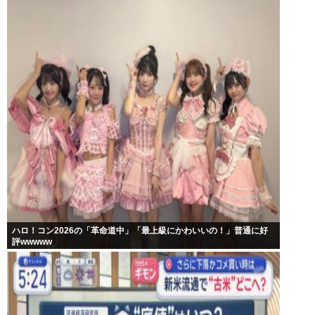
ハロ！コン2026の「革命道中」「最上級にかわいいの！」普通に好
評wwwww