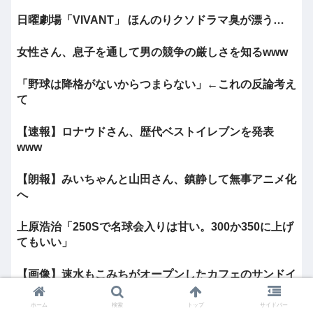
日曜劇場「VIVANT」 ほんのりクソドラマ臭が漂う…
女性さん、息子を通して男の競争の厳しさを知るwww
「野球は降格がないからつまらない」←これの反論考え
て
【速報】ロナウドさん、歴代ベストイレブンを発表
www
【朗報】みいちゃんと山田さん、鎮静して無事アニメ化
へ
上原浩治「250Sで名球会入りは甘い。300か350に上げ
てもいい」
【画像】速水もこみちがオープンしたカフェのサンドイ
ッチセット3000円www
ホーム
検索
トップ
サイドバー