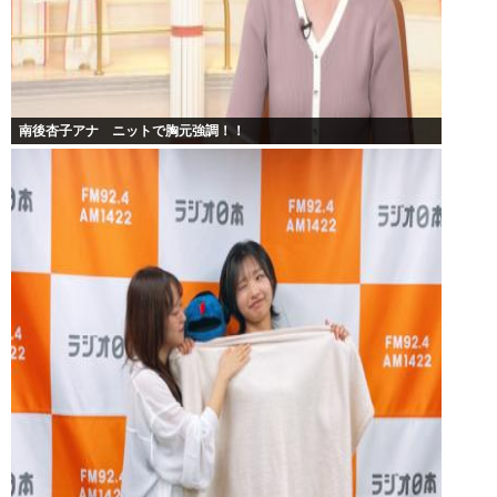
南後杏子アナ ニットで胸元強調！！