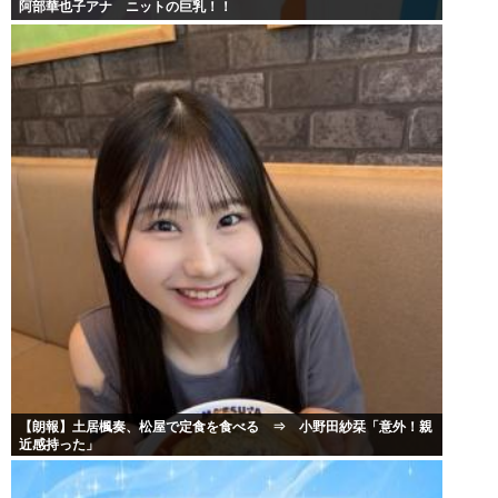
阿部華也子アナ ニットの巨乳！！
【朗報】土居楓奏、松屋で定食を食べる ⇒ 小野田紗栞「意外！親
近感持った」