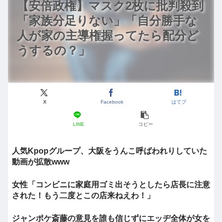
【安倍政権】マスク2枚に批判殺到
「家族分足りない」「自分勝手な
人が家の主導権握ってたら配分ど
うするの？」
X
Facebook
はてブ
LINE
コピー
人気Kpopグループ、大阪をうんこ呼ばわれりしていた
動画が拡散www
女性「コンビニに家庭用ゴミ出そうとしたら店長に注意
された！もう二度とこの店来ねえわ！」
ジャンポケ斎藤の意見を誰も信じずにエッヂ全体が女を