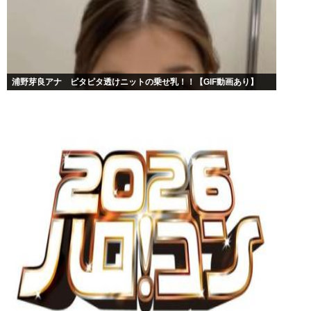
浦野芽良アナ ピタピタ透けニットの乗せ乳！！【GIF動画あり】