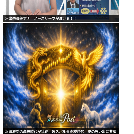
河出奈都美アナ ノースリーブが透ける！！
浜田雅功の高校時代が壮絶！超スパルタ高校時代 夏の思い出に共演