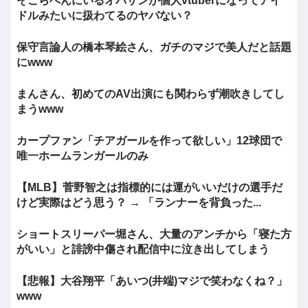
そこらへんにいるオバサンが個人vtuberになってアイ
ドルみたいに扱わてるのヤバない？
保守言論人の橋本琴絵さん、ガチのマジで美人だと話題
にwww
まんさん、初めてのAV出演にも関わらず潮吹きしてし
まうwww
カープファン「チアガールを作って欲しい」12球団で
唯一ホームランガールのみ
【MLB】菅野智之は指標的には運がいいだけの選手だ
けど実際はどう思う？ → 「ランナーを背負った...
ショートスリーパー堀さん、大量のアンチから「寝た方
がいい」と誹謗中傷され配信中に泣き出してしまう
【悲報】大谷翔平「あいつ(井端)マジで笑わなくね？」
www