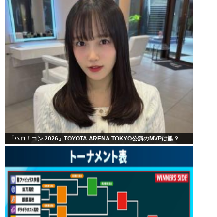
「ハロ！コン 2026」TOYOTA ARENA TOKYO公演のMVPは誰？