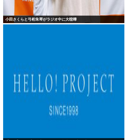
小田さくらと弓桁朱琴がラジオ中に大喧嘩