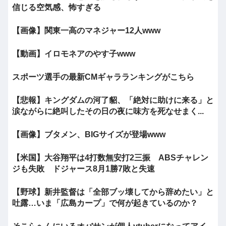
信じる空気感、怖すぎる
【画像】関東一高のマネジャー12人www
【動画】イロモネアのやす子www
スポーツ選手の最新CMギャラランキングがこちら
【悲報】キングダムの河了貂、「絶対に助けに来る」と
涙ながらに絶叫したその日の夜に味方を死なせまく...
【画像】ブタメン、BIGサイズが登場www
【米国】大谷翔平は4打数無安打2三振 ABSチャレン
ジも失敗 ドジャース8月1勝7敗と失速
【野球】新井監督は「全部ブッ壊してから辞めたい」と
吐露…いま「広島カープ」で何が起きているのか？