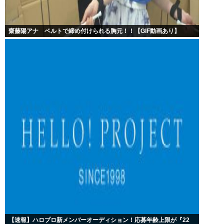
齋藤陽アナ ベルトで締め付けられる胸元！！【GIF動画あり】
【速報】ハロプロ新メンバーオーディション！応募年齢上限が『22