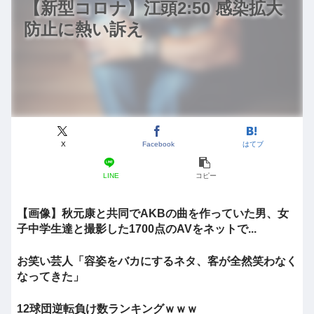
【新型コロナ】江頭2:50 感染拡大
防止に熱い訴え
X
Facebook
はてブ
LINE
コピー
【画像】秋元康と共同でAKBの曲を作っていた男、女
子中学生達と撮影した1700点のAVをネットで...
お笑い芸人「容姿をバカにするネタ、客が全然笑わなく
なってきた」
12球団逆転負け数ランキングｗｗｗ