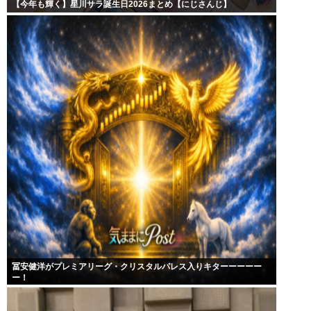
【今年も輝く】星川サラ誕生日2026まとめ【にじさんじ】
冨安健洋がプレミアリーグ・クリスタルパレス入りキターーーーー
ー！