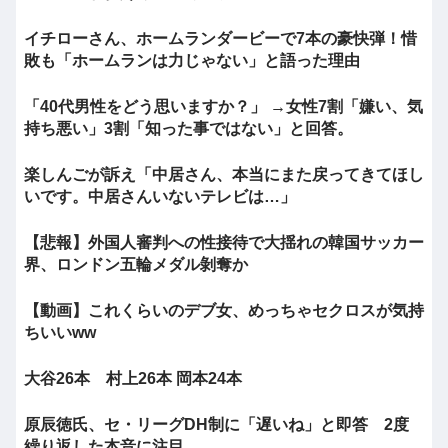
イチローさん、ホームランダービーで7本の豪快弾！惜
敗も「ホームランは力じゃない」と語った理由
「40代男性をどう思いますか？」 →女性7割「嫌い、気
持ち悪い」3割「知った事ではない」と回答。
楽しんごが訴え「中居さん、本当にまた戻ってきてほし
いです。中居さんいないテレビは…」
【悲報】外国人審判への性接待で大揺れの韓国サッカー
界、ロンドン五輪メダル剝奪か
【動画】これくらいのデブ女、めっちゃセクロスが気持
ちいいww
大谷26本 村上26本 岡本24本
原辰徳氏、セ・リーグDH制に「遅いね」と即答 2度
繰り返した本音に注目