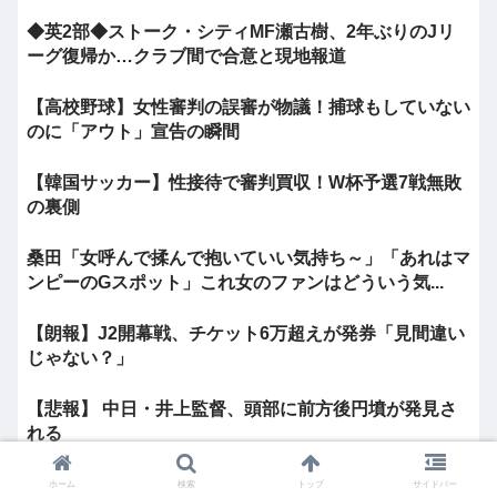
◆英2部◆ストーク・シティMF瀬古樹、2年ぶりのJリ
ーグ復帰か…クラブ間で合意と現地報道
【高校野球】女性審判の誤審が物議！捕球もしていない
のに「アウト」宣告の瞬間
【韓国サッカー】性接待で審判買収！W杯予選7戦無敗
の裏側
桑田「女呼んで揉んで抱いていい気持ち～」「あれはマ
ンピーのGスポット」これ女のファンはどういう気...
【朗報】J2開幕戦、チケット6万超えが発券「見間違い
じゃない？」
【悲報】 中日・井上監督、頭部に前方後円墳が発見さ
れる
【感動】中居正広「ひそかに被災地支援」か「誰にも知
ホーム
検索
トップ
サイドバー