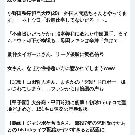
小野田秩序担当大臣(35)「外国人問題ちゃんとやってま
す」→ネトウヨ「お前仕事してないだろ 」→...
「不当扱いだったか」張本美和に敗れた中国選手、タイ
ムアウト却下が物議も…母国ファンは辛辣「負けて...
阪神タイガースさん、リーグ優勝に黄色信号
女さん、なぜか性格悪い方に惹かれてしまうwww
【悲報】山田哲人さん、まさかの「5億円ドロボー」扱
いされてしまう……ファンからは擁護の声も
【甲子園】大分商・平田玲翔に衝撃！初球150キロで聖
地どよめき、151キロ連発の圧巻救援
【動画】ジャンポケ斉藤さん、懲役7年の求刑受けたあ
とのTikTokライブ配信がヤバすぎると話題に...