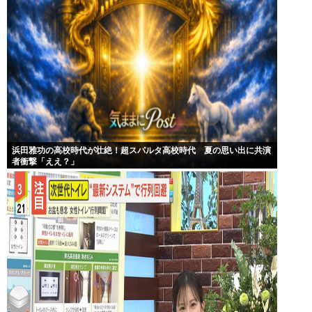
浜田雅功の高校時代が壮絶！超スパルタ高校時代 夏の思い出に共演
者衝撃「ええ？」