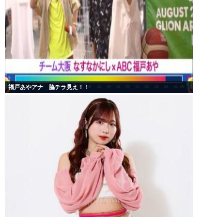
福戸あやアナ 脇チラ見え！！