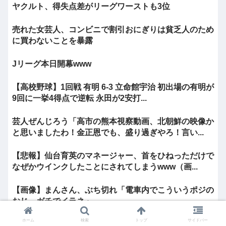
ヤクルト、得失点差がリーグワーストも3位
売れた女芸人、コンビニで割引おにぎりは貧乏人のため
に買わないことを暴露
Jリーグ本日開幕www
【高校野球】1回戦 有明 6-3 立命館宇治 初出場の有明が
9回に一挙4得点で逆転 永田が2安打...
芸人ぜんじろう「高市の熊本視察動画、北朝鮮の映像か
と思いましたわ！金正恩でも、盛り過ぎやろ！言い...
【悲報】仙台育英のマネージャー、首をひねっただけで
なぜかウインクしたことにされてしまうwww（画...
【画像】まんさん、ぶち切れ「電車内でこういうポジの
おじ、ガチでイラネ」
ホーム
検索
トップ
サイドバー
ジャンプ43億キャンセルまんさん「美女」