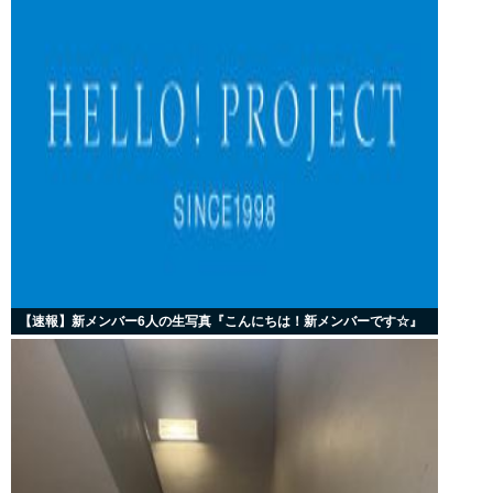
【速報】新メンバー6人の生写真『こんにちは！新メンバーです☆』