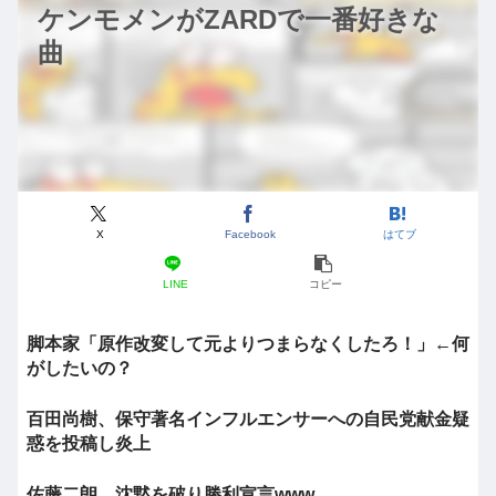
ケンモメンがZARDで一番好きな
曲
X
Facebook
はてブ
LINE
コピー
脚本家「原作改変して元よりつまらなくしたろ！」←何
がしたいの？
百田尚樹、保守著名インフルエンサーへの自民党献金疑
惑を投稿し炎上
佐藤二朗、沈黙を破り勝利宣言www