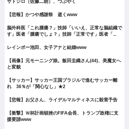
サトジロ（佐藤二朗）、つぶやく
【悲報】かつや感謝祭 逝くwww
脳外科医「これ腫瘍？」技師「いいえ、正常な脳組織で
す」医者「腫瘍でしょ？」技師「正常です」医者「...
レインボー池田、女子アナと結婚www
【画像】元モーニング娘。飯田圭織さん(44)、美魔女へ
と変貌
【サッカー】サッカー王国ブラジルで進むサッカー離
れ 36％が「関心なし」★2
【悲報】お父さん、ライデルマルティネスに殺害予告
【衝撃】Ｗ杯計画頓挫のFIFA会長、トランプ政権に支
援要請www