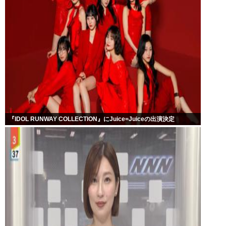
『IDOL RUNWAY COLLECTION』にJuice=Juiceの出演決定