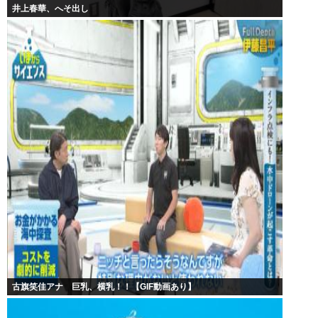
井上春華、へそ出し
古旗笑佳アナ 巨乳、横乳！！【GIF動画あり】