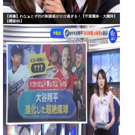
【画像】れなぁとぞのの制服姿がエロ過ぎる！【守屋麗奈・大園玲】
【櫻坂46】