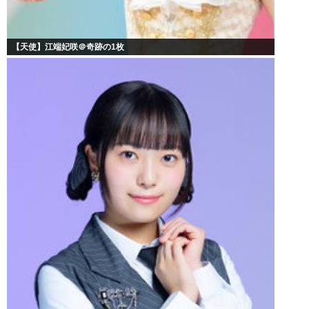
【天使】江端妃咲＠奇跡の1枚