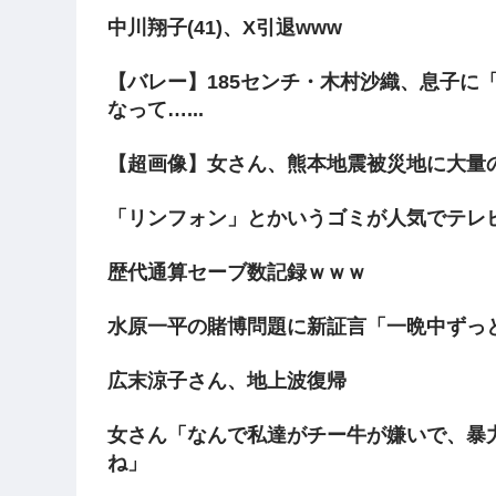
中川翔子(41)、X引退www
【バレー】185センチ・木村沙織、息子に
なって…...
【超画像】女さん、熊本地震被災地に大量
「リンフォン」とかいうゴミが人気でテレ
歴代通算セーブ数記録ｗｗｗ
水原一平の賭博問題に新証言「一晩中ずっと
広末涼子さん、地上波復帰
女さん「なんで私達がチー牛が嫌いで、暴
ね」