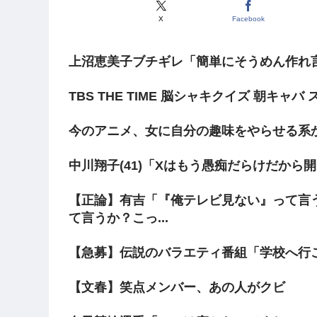
X
Facebook
上沼恵美子ブチギレ「簡単にそうめん作れ
TBS THE TIME 脳シャキクイズ 朝キ
今のアニメ、女に自分の趣味をやらせる系
中川翔子(41)「Xはもう愚痴だらけだから
【正論】有吉「『俺テレビ見ない』って言
て言うか？こっ...
【急募】伝説のバラエティ番組「学校へ行
【文春】笑点メンバー、あの人がクビ