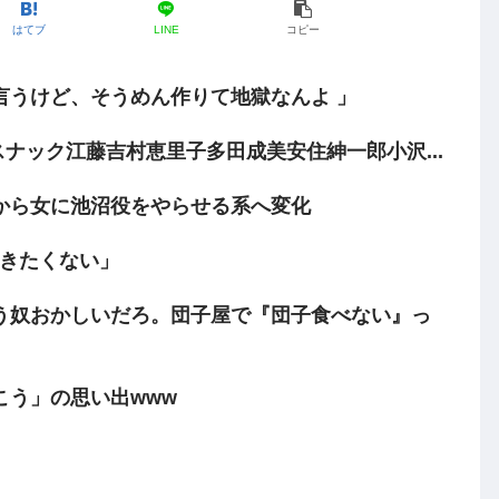
はてブ
LINE
コピー
言うけど、そうめん作りて地獄なんよ 」
ャバ スナック江藤吉村恵里子多田成美安住紳一郎小沢...
から女に池沼役をやらせる系へ変化
開きたくない」
う奴おかしいだろ。団子屋で『団子食べない』っ
こう」の思い出www