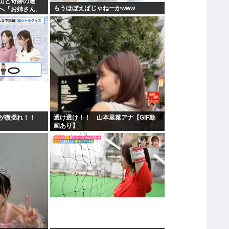
山と奇跡の遭
もうほぼえばじゃねーかwww
へ「お姉さん、
ジュルムで…」
が微揺れ！！
透け透け！！ 山本里菜アナ【GIF動
画あり】