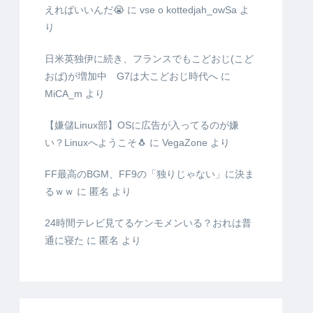
えればいいんだ😭
に
vse o kottedjah_owSa
よ
り
日米英独伊に続き、フランスでもこどおじ(こど
おば)が増加中 G7は大こどおじ時代へ
に
MiCA_m
より
【嫌儲Linux部】OSに広告が入ってるのが嫌
い？Linuxへようこそ🐧
に
VegaZone
より
FF最高のBGM、FF9の「独りじゃない」に決ま
るｗｗ
に
匿名
より
24時間テレビ見てるケンモメンいる？おれは普
通に寝た
に
匿名
より