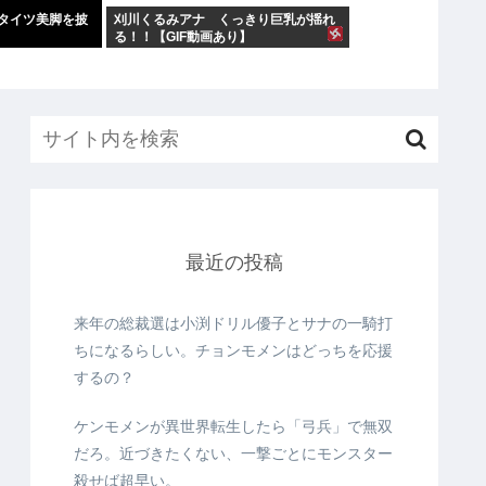
タイツ美脚を披
刈川くるみアナ くっきり巨乳が揺れ
る！！【GIF動画あり】
最近の投稿
来年の総裁選は小渕ドリル優子とサナの一騎打
ちになるらしい。チョンモメンはどっちを応援
するの？
ケンモメンが異世界転生したら「弓兵」で無双
だろ。近づきたくない、一撃ごとにモンスター
殺せば超早い。