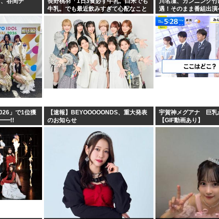
ラ、谷間チ
長野桃羽「1日3食必ず牛乳。白米でも
川名凜、カンニング竹
牛乳。でも最近飲みすぎて心配なこと
遇！そのまま番組出演
が…」
飲みません？」「アン
F2026」で1位獲
【速報】BEYOOOOONDS、重大発表
宇賀神メグアナ 巨乳
━━!!
のお知らせ
【GIF動画あり】