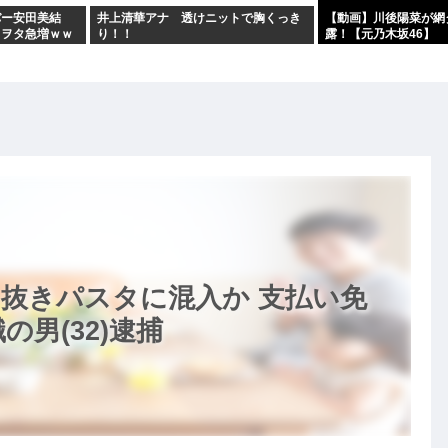
バー安田美結
井上清華アナ 透けニットで胸くっき
【動画】川後陽菜が網
るヲタ急増ｗｗ
り！！
露！【元乃木坂46】
抜きパスタに混入か 支払い免
男(32)逮捕