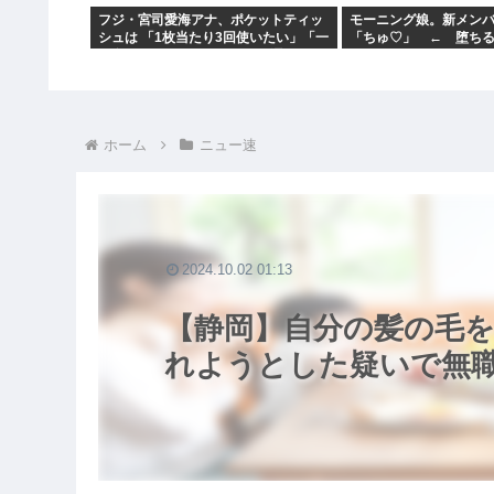
フジ・宮司愛海アナ、ポケットティッ
モーニング娘。新メン
シュは 「1枚当たり3回使いたい」「一
「ちゅ♡」 ← 堕ち
回鼻をかんだだけだと、まだ濡
ｗ
ホーム
ニュー速
2024.10.02 01:13
【静岡】自分の髪の毛を
れようとした疑いで無職の