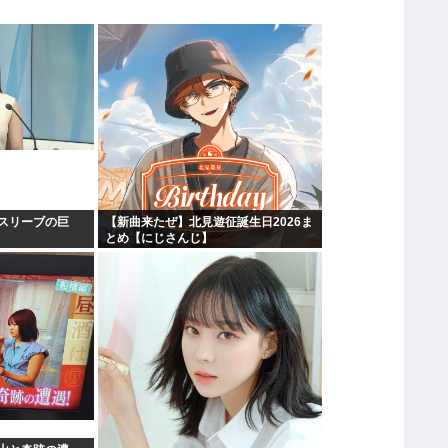
スリーブの巨
【新曲来たぜ】北見遊征誕生日2026ま
とめ【にじさんじ】