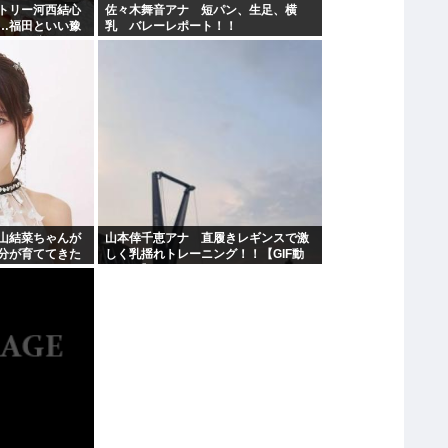
トリー河西結心
佐々木舞音アナ 短パン、生足、横
…福田といい豫
乳 バレーレポート！！
員もう辞めた
山結菜ちゃんが
山本倖千恵アナ 直履きレギンスで激
分が育ててきた
しく乳揺れトレーニング！！【GIF動
ぐらい」
画あり】