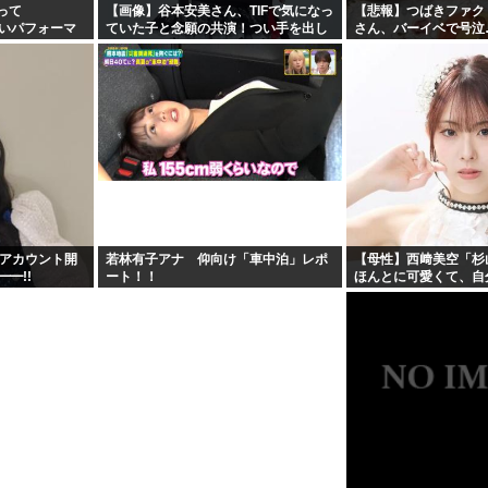
って
【画像】谷本安美さん、TIFで気になっ
【悲報】つばきファク
らないパフォーマ
ていた子と念願の共演！つい手を出し
さん、バーイベで号泣
がなぜつば
てしまう
風といいリトキャメ全
amアカウント開
若林有子アナ 仰向け「車中泊」レポ
【母性】西﨑美空「杉
━━!!
ート！！
ほんとに可愛くて、自
んじゃないかって思う