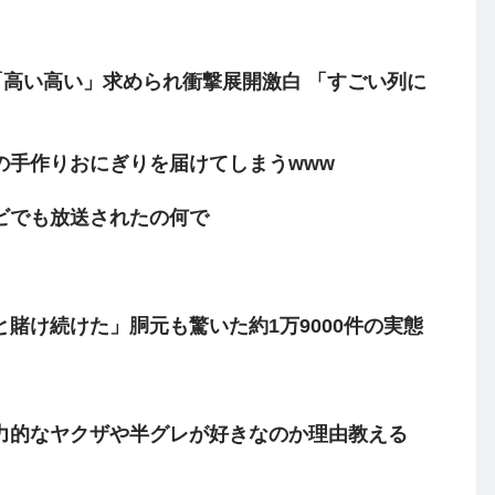
「高い高い」求められ衝撃展開激白 「すごい列に
の手作りおにぎりを届けてしまうwww
ビでも放送されたの何で
賭け続けた」胴元も驚いた約1万9000件の実態
力的なヤクザや半グレが好きなのか理由教える