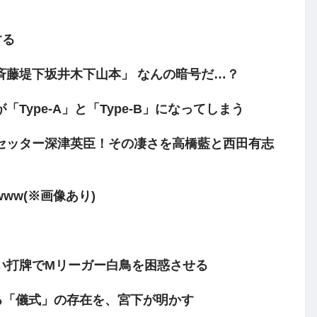
する
斉藤堤下坂井木下山本」 なんの暗号だ…？
ype-A」と「Type-B」になってしまう
セッター深津英臣！その凄さを高橋藍と西田有志
ww(※画像あり)
い打牌でMリーガー白鳥を困惑させる
る「儀式」の存在を、宮下が明かす