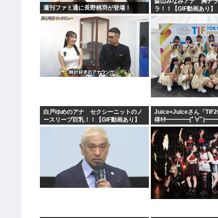
森山みなみアナ 胸チ
週刊ファミ通に長野桃羽が登場！
ラ！！【GIF動画あり】
白戸ゆめのアナ セクシーニットのノ
Juice=Juiceさん「TI
ースリーブ巨乳！！【GIF動画あり】
得ｷﾀ━━━━(ﾟ∀ﾟ)━━