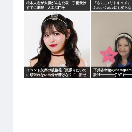
松本人志が大腸がんを公表 手術受け
「さにこ+リトキャメ」
すでに退院 人工肛門を
Juice=Juiceにも劣
ンス集団だと思うのだ
イベント欠席の後藤花「頑張りたいの
下井谷幸穂のInstagr
に頑張れない自分が情けなくて、許せ
設ｷﾀ━━━━(ﾟ∀ﾟ)━━
なくて、悔しい」