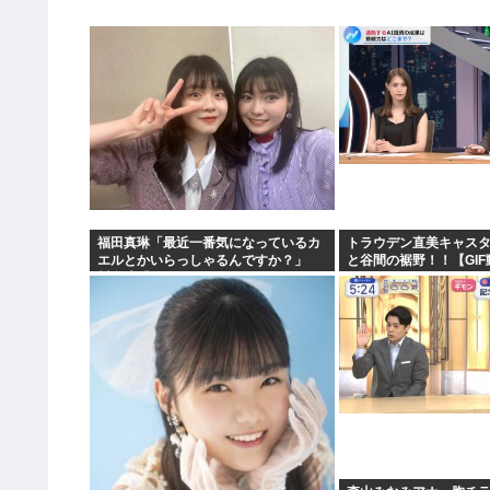
福田真琳「最近一番気になっているカ
トラウデン直美キャス
エルとかいらっしゃるんですか？」
と谷間の裾野！！【GI
川名凜「それがいるんですよ」