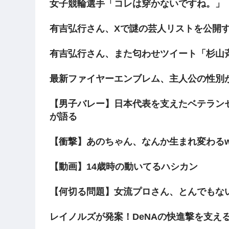
女子競輪選手「コレは穿かないですね。」
有吉弘行さん、Xで謎の芸人リストを公開
有吉弘行さん、また匂わせツイート「杉山
最新ファイヤーエンブレム、主人公の性別が「T
【男子バレー】日本代表を支えたベテラン
が語る
【衝撃】あのちゃん、なんか生まれ変わるw
【動画】14歳時の動いてるハシカン
【何切る問題】女流プロさん、とんでもな
レイノルズが発案！DeNAの快進撃を支え