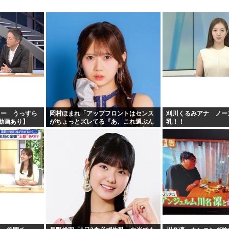
ター うっすら
岡村ほまれ「アップフロントはセンス
刈川くるみアナ ノー
F動画あり】
がちょっとズレてる『あ、これ選ぶん
乳！！
だぁ』みたいな。悪口ではなく斬新