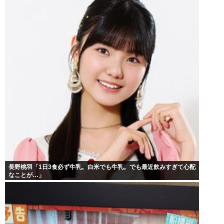
長野桃羽「1日3食必ず牛乳。白米でも牛乳。でも最近飲みすぎて心配
なことが…」