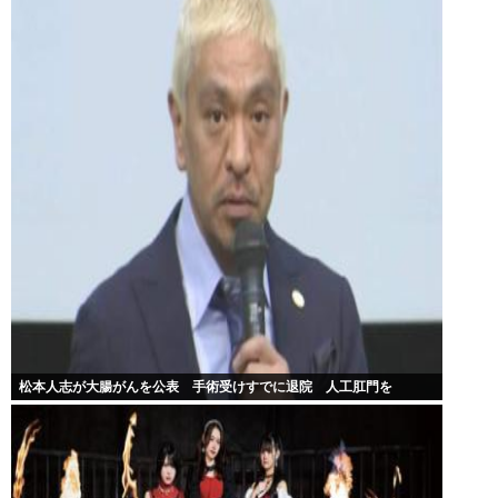
松本人志が大腸がんを公表 手術受けすでに退院 人工肛門を