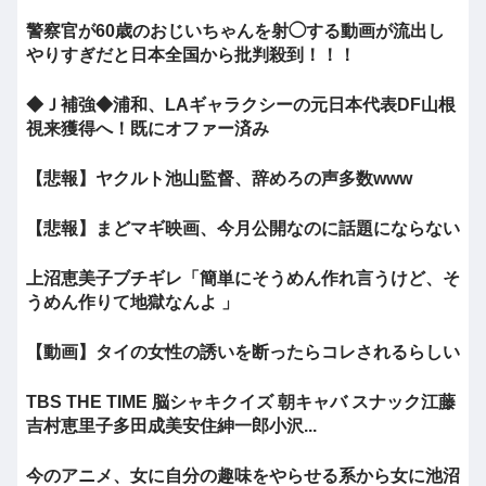
警察官が60歳のおじいちゃんを射◯する動画が流出し
やりすぎだと日本全国から批判殺到！！！
◆Ｊ補強◆浦和、LAギャラクシーの元日本代表DF山根
視来獲得へ！既にオファー済み
【悲報】ヤクルト池山監督、辞めろの声多数www
【悲報】まどマギ映画、今月公開なのに話題にならない
上沼恵美子ブチギレ「簡単にそうめん作れ言うけど、そ
うめん作りて地獄なんよ 」
【動画】タイの女性の誘いを断ったらコレされるらしい
TBS THE TIME 脳シャキクイズ 朝キャバ スナック江藤
吉村恵里子多田成美安住紳一郎小沢...
今のアニメ、女に自分の趣味をやらせる系から女に池沼