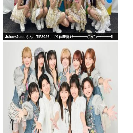
Juice=Juiceさん「TIF2026」で1位獲得ｷﾀ━━━━(ﾟ∀ﾟ)━━━━!!