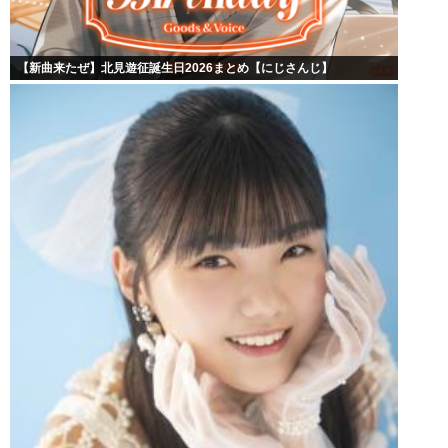
【新曲来たぜ】北見遊征誕生日2026まとめ【にじさんじ】