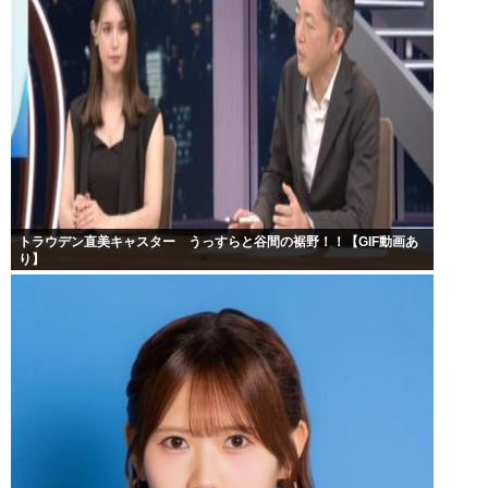
トラウデン直美キャスター うっすらと谷間の裾野！！【GIF動画あ
り】