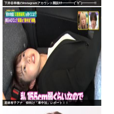
下井谷幸穂のInstagramアカウント開設ｷﾀ━━━━(ﾟ∀ﾟ)━━━━!!
若林有子アナ 仰向け「車中泊」レポート！！