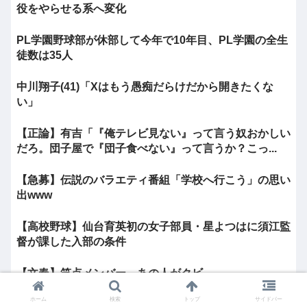
役をやらせる系へ変化
PL学園野球部が休部して今年で10年目、PL学園の全生
徒数は35人
中川翔子(41)「Xはもう愚痴だらけだから開きたくな
い」
【正論】有吉「『俺テレビ見ない』って言う奴おかしい
だろ。団子屋で『団子食べない』って言うか？こっ...
【急募】伝説のバラエティ番組「学校へ行こう」の思い
出www
【高校野球】仙台育英初の女子部員・星よつはに須江監
督が課した入部の条件
【文春】笑点メンバー、あの人がクビ
ホーム
検索
トップ
サイドバー
女子競輪選手「コレは穿かないですね。」