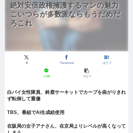
絶対安倍政権擁護するマンの魅力
こいつらが多数派ならもうだめだ
ろこれ
X
Facebook
はてブ
LINE
コピー
白バイ女性隊員、鈴鹿サーキットでカーブを曲がりきれ
ず転倒して重傷
TBS、番組でAI生成絵使用
在阪局の女子アナさん、在京局よりレベルが高くなって
しまう