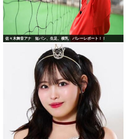
佐々木舞音アナ 短パン、生足、横乳 バレーレポート！！