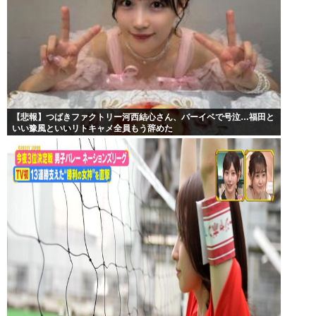
【悲報】つばきファクトリー河西結心さん、バーイベで号泣…福田と
いい豫風といいリトキャメ全員もう辞めた