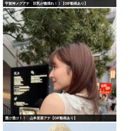
宇賀神メグアナ 巨乳が微揺れ！！【GIF動画あり】
透け透け！！ 山本里菜アナ【GIF動画あり】