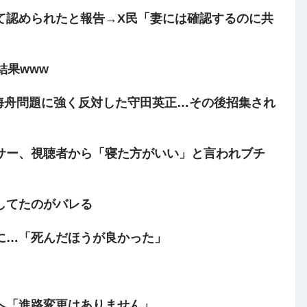
て認められたと報告→X民「妻には確認するのに共
結果www
海舟問題に強く反対した守田英正…その後招集され
サー、視聴者から「寝た方がいい」と言われブチ
してたのがバレる
に…「死んだほうが良かった」
へ「進路変更はありません」