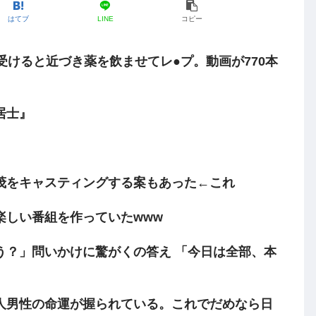
はてブ
LINE
コピー
受けると近づき薬を飲ませてレ●プ。動画が770本
居士』
茂をキャスティングする案もあった←これ
楽しい番組を作っていたwww
う？」問いかけに驚がくの答え 「今日は全部、本
人男性の命運が握られている。これでだめなら日