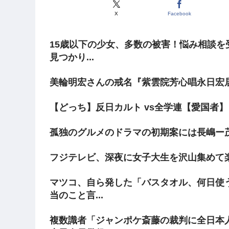
X
Facebook
15歳以下の少女、多数の被害！悩み相談を
見つかり...
美輪明宏さんの戒名『紫雲院芳心唱永日宏
【どっち】反日カルト vs全学連【愛国者】
孤独のグルメのドラマの初期案には長嶋ー
フジテレビ、深夜に女子大生を沢山集めて
マツコ、自ら発した「バスタオル、何日使
当のこと言...
複数識者「ジャンポケ斎藤の裁判に全日本