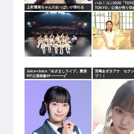
ハロ！コン2026「TOYO
上村麗菜ちゃんのおっぱいが揺れる
TOKYO」公演が売り切
Juice=Juice「めざましライブ」豊洲
宮﨑あずさアナ セク
PIT公演画像ｷﾀ━━━━(ﾟ
ブ！！
∀ﾟ)━━━━!!