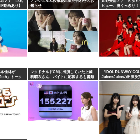
なみアナ 巨乳
アンジュルム後藤花出演見合わせのお
姫野美南アナ ピタピ
IF動画あり】
知らせ
ビュー、胸くっきり！！
り】
宮本佳林が
マクドナルドCMに出演していた上國
『IDOL RUNWAY CO
s Tech」トーク
料萌衣さん、バイトに応募するも書類
Juice=Juiceの出演決
選考で落ちる