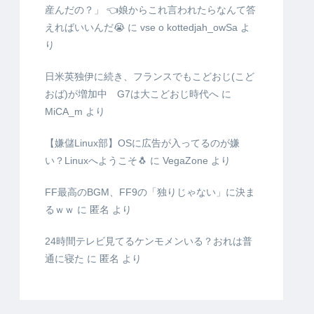
産んだの？」 👈娘からこれ言われたらなんて答
えればいいんだ😭
に
vse o kottedjah_owSa
よ
り
日米英独伊に続き、フランスでもこどおじ(こど
おば)が増加中 G7は大こどおじ時代へ
に
MiCA_m
より
【嫌儲Linux部】OSに広告が入ってるのが嫌
い？Linuxへようこそ🐧
に
VegaZone
より
FF最高のBGM、FF9の「独りじゃない」に決ま
るｗｗ
に
匿名
より
24時間テレビ見てるケンモメンいる？おれは普
通に寝た
に
匿名
より