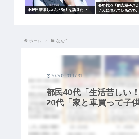
長野桃羽「嗣永桃子さ
小野田華凛ちゃんの魅力を語りたい
さんに憧れているので
の部分をぎゅっと集め
ホーム
なんG
2025.09.09 17:31
都民40代「生活苦しい
20代「家と車買って子