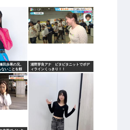
橋田歩果の兄、
浦野芽良アナ ピタピタニットでボデ
もないことを頼
ィラインくっきり！！