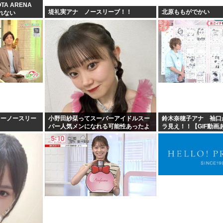
TA ARENA
堤礼実アナ ノースリーブ！！
北原ももがでかい
れない
シーノースリー
小野田紗栞ってスーパーアイドルスー
鈴木奈穂子アナ 袖口
パー人気メンになれる可能性あったよ
ラ見え！！【GIF動画
な？