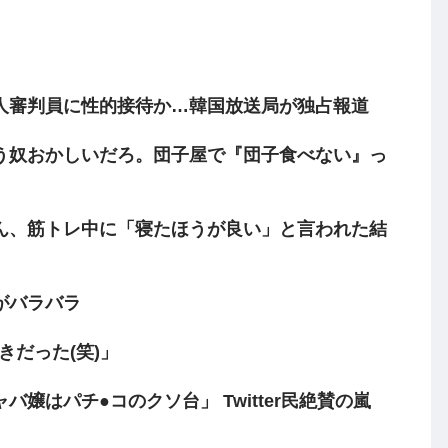
人審判員に性的接待か…韓国放送局が独占報道
う奴おかしいだろ。団子屋で『団子食べない』っ
ん、筋トレ中に「寝たほうが良い」と言われた結
がバラバラ
きだった(笑)」
嬢はパチ●コのクソ台」 Twitter民絶賛の嵐