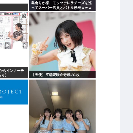
島倉りか様、モッツァレラチーズを巡
ってスーパー店員とバトル勃発ｗｗｗ
からインナーチ
【天使】江端妃咲＠奇跡の1枚
あり】