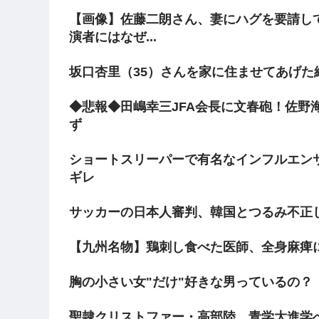
【画像】佐藤二朗さん、妻にハグを要請し
演者にはなぜ...
坂口杏里（35）さんを家に住ませてあげた
◆悲報◆田嶋幸三JFA会長に文春砲！佐野
ず
ショートスリーパーで有名なインフルエン
ギレ
サッカーの日本人審判、韓国とつるみ不正
【九州名物】鶏刺し食べた医師、全身麻痺
胸の小さい女"だけ"好きな男っているの？
聖隷クリストファー・高部陸、青学大進学