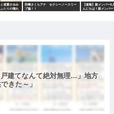
んと道重さゆみ
田﨑さくらアナ セクシーノースリー
【速報】新メンバー6
、ふたりの憧れ
ブ脇！！
んにちは！新メンバー
た存在になり
！戸建てなんて絶対無理…」地方
供できた～」