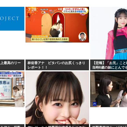
史上最高のリー
林佑香アナ ピタパンのお尻くっきり
【悲報】「お兄」こと
レポート！！
当時8歳の妹にとんで
む