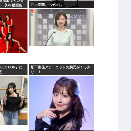
タ衣装でインタ
井上春華、へそ出し
【GIF動画あ
LLECTION』に
畑下由佳アナ ニットの胸元がくっき
定
り！！