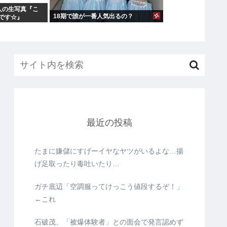
人の生写真『こ
18期で誰が一番人気出るの？
です☆』
最近の投稿
たまに嫌儲にすげーイヤなヤツがいるよな…揚
げ足取ったり毒吐いたり…
ガチ底辺「空調服ってけっこう値段するぞ！」
←これ
石破茂、「被爆体験者」との面会で発言認めず