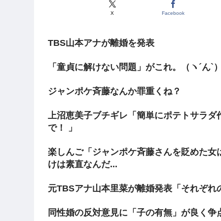
X
Facebook
TBS山本アナが離婚を発表
「童貞に解けない問題」がこれ。（ヽ´ん`
ジャンポケ斉藤なんか罪重くね？
上沼恵美子ブチギレ「簡単にポテトサラダ
で！ 」
楽しんご「ジャンポケ斉藤さんを貶めた女
けは素直なんだ...
元TBSアナ山本里菜が離婚発表「それぞれ
同性婚の反対意見に「子の有無」が良く争