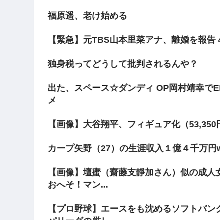
福原遥、老け始める
【緊急】元TBS山本里菜アナ、離婚を報告
独身税ってどうして批判されるんや？
出た、スペース☆ダンディ OP岡村靖幸で
メ
【画像】大谷翔平、フィギュア化（53,35
カープ矢野（27）の生涯収入１億４千万円
【画像】壇蜜（齋藤支靜加さん）似の成人
おへそ！マン...
【プロ野球】エースをも沈めるソフトバン