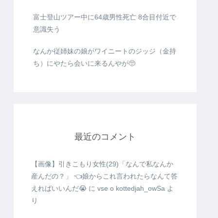
富士登山ツアー中に64歳男性死亡 8合目付近で
意識失う
なんか従姉妹の娘がワイニートのジッジ（金持
ち）にやたら会いに来るんやが🥺
最近のコメント
【画像】引きこもり女性(29)「なんで私なんか
産んだの？」 👈娘からこれ言われたらなんて答
えればいいんだ😭
に
vse o kottedjah_owSa
よ
り