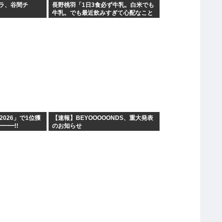
ラ、谷間チ
長野桃羽「1日3食必ず牛乳。白米でも
】
牛乳。でも最近飲みすぎて心配なこと
が…」
IF2026」で1位獲
【速報】BEYOOOOONDS、重大発表
━━━!!
のお知らせ