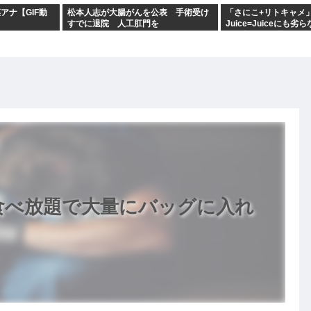
アナ【GIF動
松本人志が大腸がんを公表 手術受け
「さにこ+リトキャメ
すでに退院 人工肛門を
Juice=Juiceにも
ンス集団だと思うのだ
食べ放題で大量にバッグに入れ