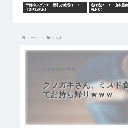
宇賀神メグアナ 巨乳が微揺れ！！
透け透け！！ 山本里菜
【GIF動画あり】
画あり】
ホーム
なんJ
2020.04.02 16:56
クソガキさん、ミスド
てお持ち帰りｗｗｗ