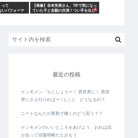
」って
【画像】谷本安美さん、TIFで気になっ
劣らないパフォーマ
ていた子と念願の共演！つい手を出し
がなぜつば
てしまう
最近の投稿
ケンモメン「ちくしょうー！ 異世界に！ 異世
界にさえ行ければー！(;△;)」 どうなるの？
ニートなんだが夜勤で働くのどう思う？？
ケンモメンのいいところをあげよう、おれは品
があって頭脳明晰だとおもう