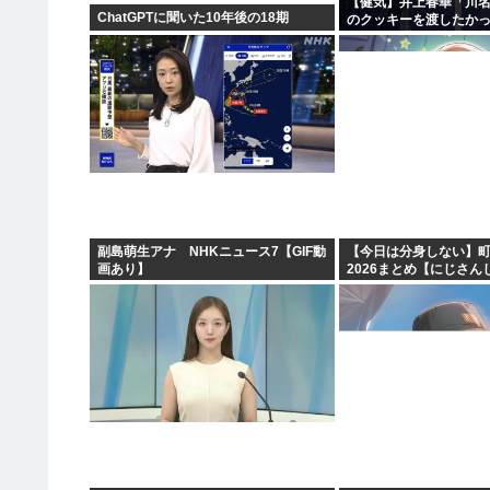
【健気】井上春華「川
ChatGPTに聞いた10年後の18期
のクッキーを渡したか
かけられず結局自分で
副島萌生アナ NHKニュース7【GIF動
【今日は分身しない】
画あり】
2026まとめ【にじさん