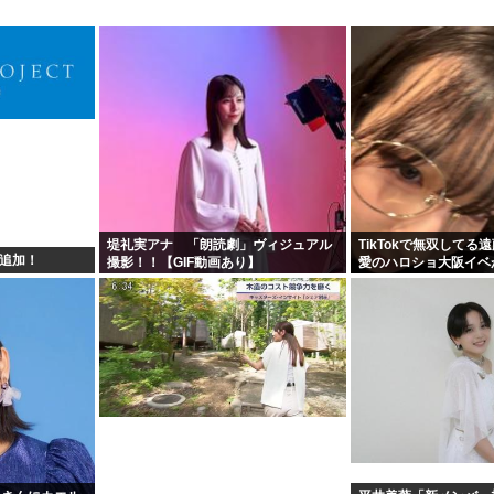
堤礼実アナ 「朗読劇」ヴィジュアル
TikTokで無双してる
ズ追加！
撮影！！【GIF動画あり】
愛のハロショ大阪イベ
ないのは何故？ボトム