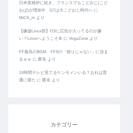
日米英独伊に続き、フランスでもこどおじ(こど
おば)が増加中 G7は大こどおじ時代へ
に
MiCA_m
より
【嫌儲Linux部】OSに広告が入ってるのが嫌
い？Linuxへようこそ🐧
に
VegaZone
より
FF最高のBGM、FF9の「独りじゃない」に決ま
るｗｗ
に
匿名
より
24時間テレビ見てるケンモメンいる？おれは普
通に寝た
に
匿名
より
カテゴリー