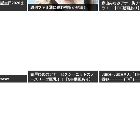
誕生日2026ま
森山みなみアナ 胸チ
週刊ファミ通に長野桃羽が登場！
ラ！！【GIF動画あり
白戸ゆめのアナ セクシーニットのノ
Juice=Juiceさん「T
www
ースリーブ巨乳！！【GIF動画あり】
得ｷﾀ━━━━(ﾟ∀ﾟ)━