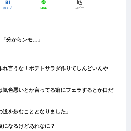
はてブ
LINE
コピー
）「分からンモ…」
作れ言うな！ポテトサラダ作りてしんどいんや
は気色悪いとか言ってる癖にフェラするとか口だ
の道を歩むこととなりました」
点になるけどあれなに？