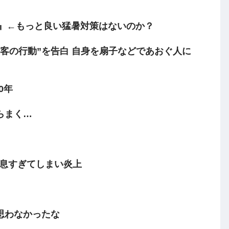
き』←もっと良い猛暑対策はないのか？
客の行動”を告白 自身を扇子などであおぐ人に
0年
らまく…
姑息すぎてしまい炎上
思わなかったな