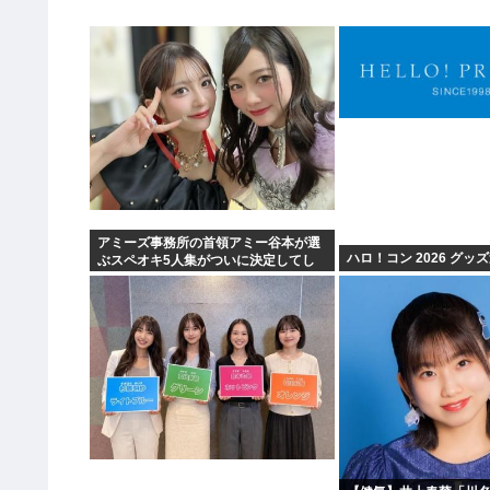
アミーズ事務所の首領アミー谷本が選
ハロ！コン 2026 グッ
ぶスペオキ5人集がついに決定してし
まう