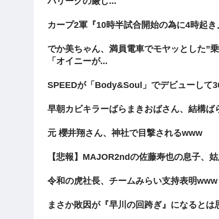
パリーグの厳し...
カープ2軍『10時半試合開始の為に4時起
でか美ちゃん、満員電車でモヤッとした”乗
「オイニーが...
SPEEDが「Body&Soul」でデビューして3
早朝カビキラーばらまきおばさん、結構ば
元 櫻井翔さん、神社で目撃されるwww
【悲報】MAJOR2ndの佐藤寿也の息子、
令和の虎社長、チームみらい支持表明www
まさか敗因が『早川の回跨ぎ』になるとは