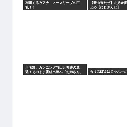
刈川くるみアナ ノースリーブの巨
【新曲来たぜ】北見遊征
乳！！
とめ【にじさんじ】
川名凜、カンニング竹山と奇跡の遭
もうほぼえばじゃねーか
遇！そのまま番組出演へ「お姉さん、
飲みません？」「アンジュルムで…」