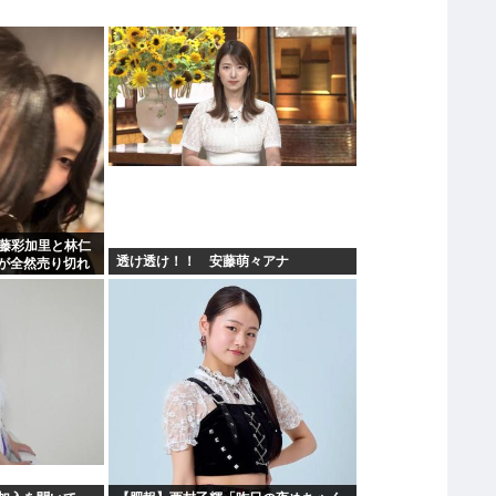
遠藤彩加里と林仁
透け透け！！ 安藤萌々アナ
が全然売り切れ
2の有