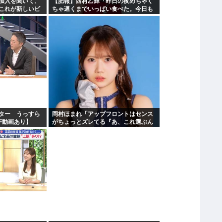
加入を聞いて、
【肥報】西村乙輝「昨日の夜めちゃく
これが新しいビ
ちゃ遅くまでいっぱい食べた。今日も
受け止めるこ
いっぱい食べてやる」
ター うっすら
岡村ほまれ「アップフロントはセンス
F動画あり】
がちょっとズレてる『あ、これ選ぶん
だぁ』みたいな。悪口ではなく斬新