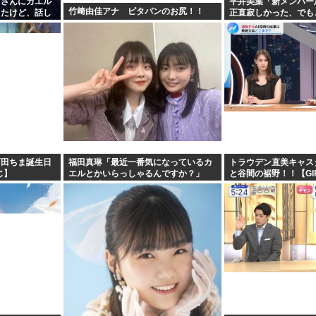
名さんにカエル
平井美葉「新メンバー
竹﨑由佳アナ ピタパンのお尻！！
ったけど、話し
正直寂しかった、でも
食べた」
ヨなんだと、寂しさを
町田ちま誕生日
福田真琳「最近一番気になっているカ
トラウデン直美キャス
じ】
エルとかいらっしゃるんですか？」
と谷間の裾野！！【GI
川名凜「それがいるんですよ」