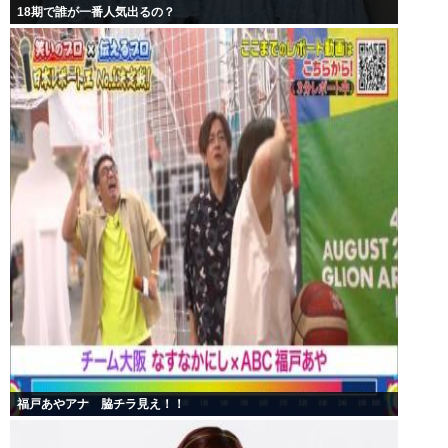
18期で誰が一番人気出るの？
福戸あやアナ 脇チラ見え！！