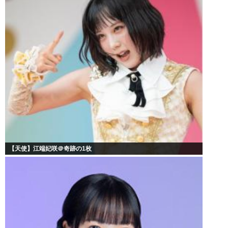
【天使】江端妃咲＠奇跡の1枚