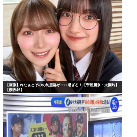
【画像】れなぁとぞのの制服姿がエロ過ぎる！【守屋麗奈・大園玲】
【櫻坂46】