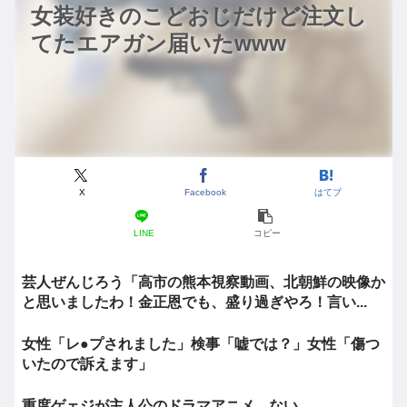
女装好きのこどおじだけど注文し
てたエアガン届いたwww
X
Facebook
はてブ
LINE
コピー
芸人ぜんじろう「高市の熊本視察動画、北朝鮮の映像か
と思いましたわ！金正恩でも、盛り過ぎやろ！言い...
女性「レ●プされました」検事「嘘では？」女性「傷つ
いたので訴えます」
重度ゲェジが主人公のドラマアニメ、ない