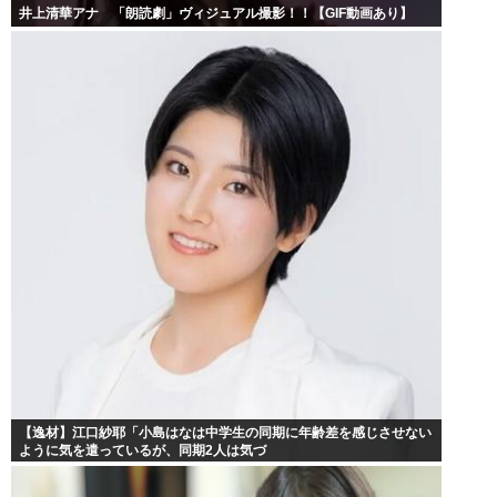
井上清華アナ 「朗読劇」ヴィジュアル撮影！！【GIF動画あり】
【逸材】江口紗耶「小島はなは中学生の同期に年齢差を感じさせない
ように気を遣っているが、同期2人は気づ