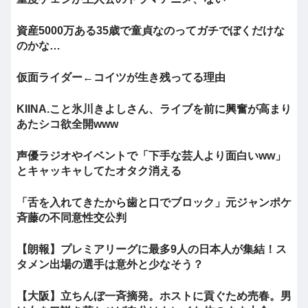
資産5000万ある35歳で童貞なのってガチでぼくだけな
のかな…
仮面ライダー←コイツが生き残ってる理由
KIINA.こと氷川きよしさん、ライブを前に興奮が高まり
あたシコ欲全開www
声優ラジオやイベントで「下手な芸人より面白いww」
とキャッキャしてたオタク消える
「舌を入れてきたから歯と口でブロック」元ジャンポケ
斉藤の不同意性交公判
【朗報】プレミアリーグに最多9人の日本人が集結！ス
タメン出場の選手は意外と少なそう？
【大阪】立ちんぼ一斉摘発。ホストに貢ぐため売春。男