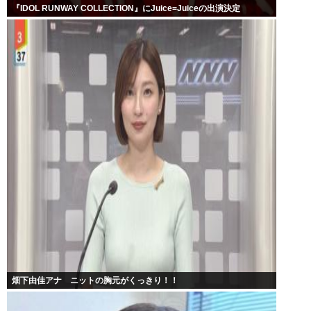
『IDOL RUNWAY COLLECTION』にJuice=Juiceの出演決定
畑下由佳アナ ニットの胸元がくっきり！！