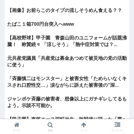
【画像】お前らこのタイプの流しそうめん食える？？
たばこ１箱700円台突入へwww
【高校野球】甲子園 青森山田のユニフォームが話題沸
騰！ 称賛続々 「涼しそう」「熱中症対策では？...
元共産党議員「共産党は募金あつめて被災地の党の活動
に使う」
「斉藤慎二はモンスター」と被害女性「ためらいなくキ
スされ口腔性交…」涙ながらに訴えた被害後の”深...
ジャンポケ斉藤の被害者、想像以上にガチギレしてるも
よう。示談不可能か。
【甲子園】東筑エース深町光生、敗戦後に語った「夢へ
の通過点」 文武両道の伝統背負いプロへの挑戦へ
ホーム
検索
トップ
サイドバー