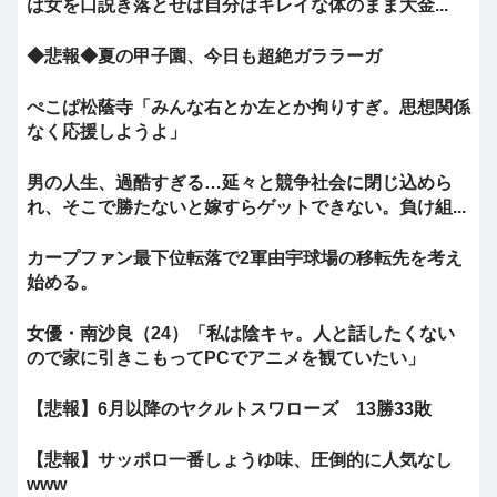
は女を口説き落とせば自分はキレイな体のまま大金...
◆悲報◆夏の甲子園、今日も超絶ガララーガ
ぺこぱ松蔭寺「みんな右とか左とか拘りすぎ。思想関係
なく応援しようよ」
男の人生、過酷すぎる…延々と競争社会に閉じ込めら
れ、そこで勝たないと嫁すらゲットできない。負け組...
カープファン最下位転落で2軍由宇球場の移転先を考え
始める。
女優・南沙良（24）「私は陰キャ。人と話したくない
ので家に引きこもってPCでアニメを観ていたい」
【悲報】6月以降のヤクルトスワローズ 13勝33敗
【悲報】サッポロ一番しょうゆ味、圧倒的に人気なし
www