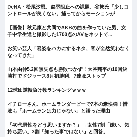
DeNA・松尾汐恩、盗塁阻止への課題、谷繁氏「少しコ
ントロールが良くない。捕ってからモーションが...
【画像】秋元康と共同でAKBの曲を作っていた男、女
子中学生達と撮影した1700点のAVをネットで...
お笑い芸人「容姿をバカにするネタ、客が全然笑わなく
なってきた」
山本由伸5.2回無失点も勝敗つかず！大谷翔平の10回決
勝打でドジャース8月初勝利、7連敗ストップ
12球団逆転負け数ランキングｗｗｗ
イチローさん、ホームランダービーで7本の豪快弾！惜
敗も「ホームランは力じゃない」と語った理由
「40代男性をどう思いますか？」 →女性7割「嫌い、気
持ち悪い」3割「知った事ではない」と回答。