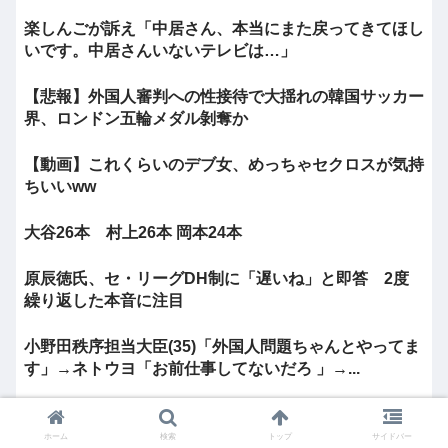
楽しんごが訴え「中居さん、本当にまた戻ってきてほし
いです。中居さんいないテレビは…」
【悲報】外国人審判への性接待で大揺れの韓国サッカー
界、ロンドン五輪メダル剝奪か
【動画】これくらいのデブ女、めっちゃセクロスが気持
ちいいww
大谷26本 村上26本 岡本24本
原辰徳氏、セ・リーグDH制に「遅いね」と即答 2度
繰り返した本音に注目
小野田秩序担当大臣(35)「外国人問題ちゃんとやってま
す」→ネトウヨ「お前仕事してないだろ 」→...
「不当扱いだったか」張本美和に敗れた中国選手、タイ
ムアウト却下が物議も…母国ファンは辛辣「負けて...
ホーム
検索
トップ
サイドバー