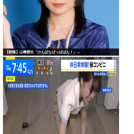
【朗報】山﨑愛生「けんぱなぱっぱぱん！」←