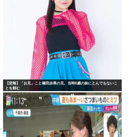
【悲報】「お兄」こと橋田歩果の兄、当時8歳の妹にとんでもないこ
とを頼む