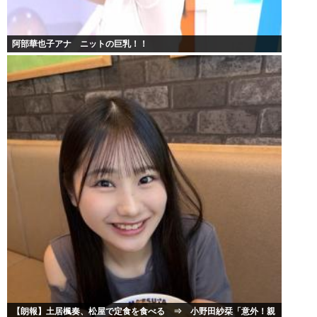
阿部華也子アナ ニットの巨乳！！
【朗報】土居楓奏、松屋で定食を食べる ⇒ 小野田紗栞「意外！親