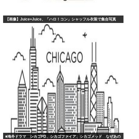
【画像】Juice=Juice、「ハロ！コン」シャッフル衣装で集合写真
■海外ドラマ シカゴPD、シカゴファイア、シカゴメッド なぜあの