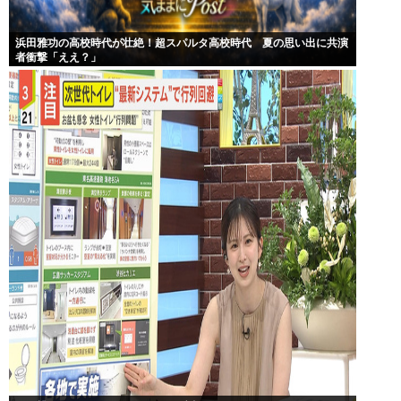
浜田雅功の高校時代が壮絶！超スパルタ高校時代 夏の思い出に共演
者衝撃「ええ？」