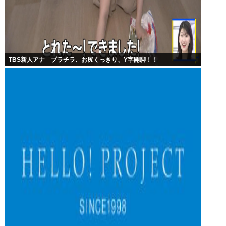
TBS新人アナ ブラチラ、お尻くっきり、Y字開脚！！