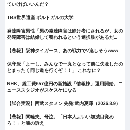
ていけばいいんだ？
TBS世界遺産 ポルトガルの大学
発達障害男性「男の発達障害は除け者にされるが、女の
発達障害は結婚して養われるという選択肢があるだ...
【悲報】阪神タイガース、あの戦力でV逸しそうwww
保守派「よーし、みんなで一丸となって前に失敗したの
とまったく同じ道を行くぞ！！」 これなに？
NHK、総工費657億円の新施設「情報棟」運用開始。ニ
ューススタジオがスケスケになる
【試合実況】西武スタメン 先発:武内夏暉（2026.8.9）
【悲報】関暁夫、号泣。「日本人よいい加減目覚め
ろ！」と涙の訴え