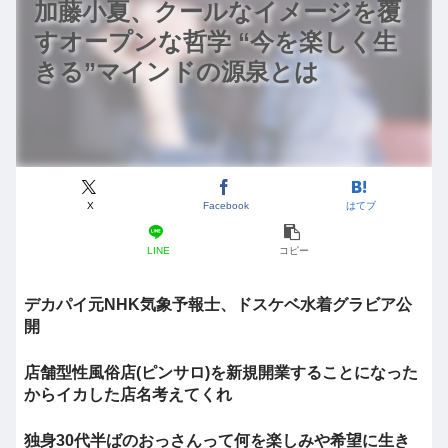
加藤小夏、クールなイメージを覆
すオープンな哲学 “今を楽しく生
きる”マインドの源泉とは
X
Facebook
はてブ
LINE
コピー
デカパイ元NHK気象予報士、ドスケベ水着グラビア公
開
店舗型性風俗店(ピンサロ)を新規開業することになった
からイカした店名考えてくれ
独身30代半ばのおっさんって何を楽しみや希望に生き