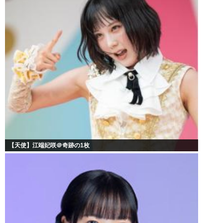
【天使】江端妃咲＠奇跡の1枚