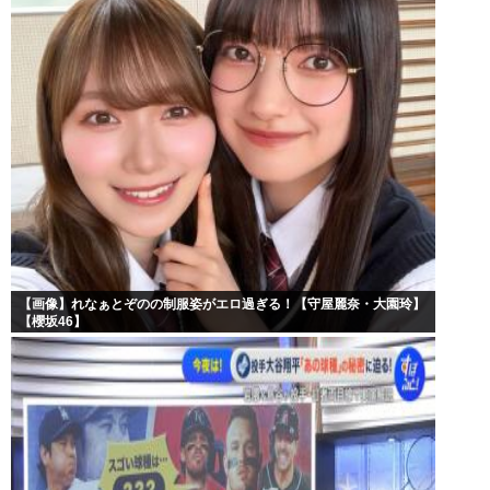
【画像】れなぁとぞのの制服姿がエロ過ぎる！【守屋麗奈・大園玲】
【櫻坂46】