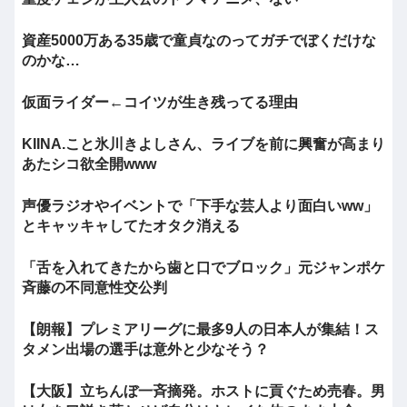
資産5000万ある35歳で童貞なのってガチでぼくだけな
のかな…
仮面ライダー←コイツが生き残ってる理由
KIINA.こと氷川きよしさん、ライブを前に興奮が高まり
あたシコ欲全開www
声優ラジオやイベントで「下手な芸人より面白いww」
とキャッキャしてたオタク消える
「舌を入れてきたから歯と口でブロック」元ジャンポケ
斉藤の不同意性交公判
【朗報】プレミアリーグに最多9人の日本人が集結！ス
タメン出場の選手は意外と少なそう？
【大阪】立ちんぼ一斉摘発。ホストに貢ぐため売春。男