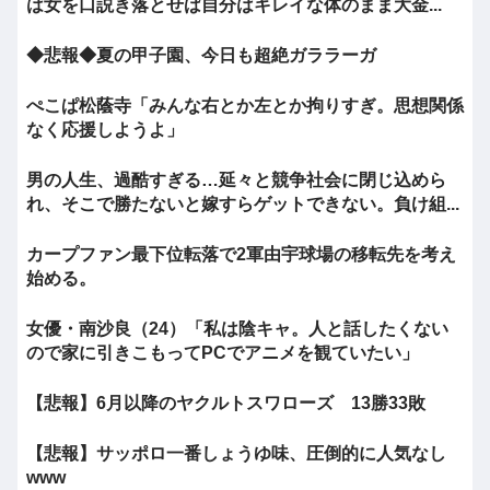
は女を口説き落とせば自分はキレイな体のまま大金...
◆悲報◆夏の甲子園、今日も超絶ガララーガ
ぺこぱ松蔭寺「みんな右とか左とか拘りすぎ。思想関係
なく応援しようよ」
男の人生、過酷すぎる…延々と競争社会に閉じ込めら
れ、そこで勝たないと嫁すらゲットできない。負け組...
カープファン最下位転落で2軍由宇球場の移転先を考え
始める。
女優・南沙良（24）「私は陰キャ。人と話したくない
ので家に引きこもってPCでアニメを観ていたい」
【悲報】6月以降のヤクルトスワローズ 13勝33敗
【悲報】サッポロ一番しょうゆ味、圧倒的に人気なし
www