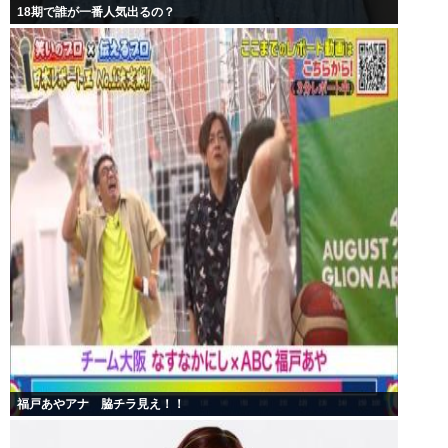
18期で誰が一番人気出るの？
福戸あやアナ 脇チラ見え！！