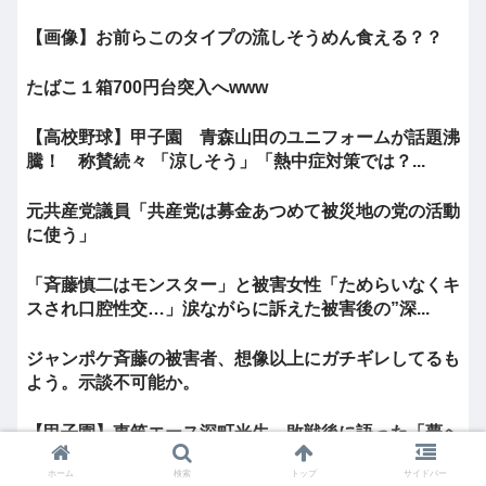
【画像】お前らこのタイプの流しそうめん食える？？
たばこ１箱700円台突入へwww
【高校野球】甲子園 青森山田のユニフォームが話題沸
騰！ 称賛続々 「涼しそう」「熱中症対策では？...
元共産党議員「共産党は募金あつめて被災地の党の活動
に使う」
「斉藤慎二はモンスター」と被害女性「ためらいなくキ
スされ口腔性交…」涙ながらに訴えた被害後の”深...
ジャンポケ斉藤の被害者、想像以上にガチギレしてるも
よう。示談不可能か。
【甲子園】東筑エース深町光生、敗戦後に語った「夢へ
の通過点」 文武両道の伝統背負いプロへの挑戦へ
ホーム
検索
トップ
サイドバー