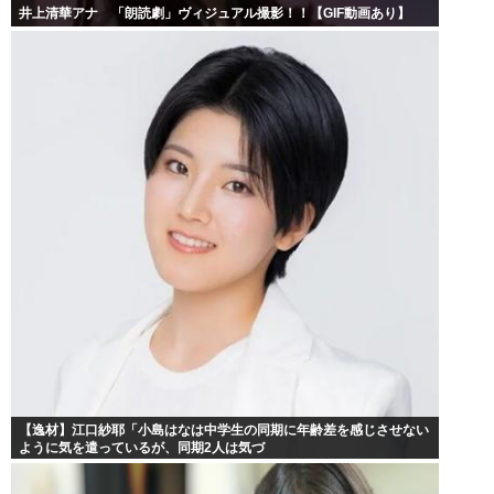
井上清華アナ 「朗読劇」ヴィジュアル撮影！！【GIF動画あり】
【逸材】江口紗耶「小島はなは中学生の同期に年齢差を感じさせない
ように気を遣っているが、同期2人は気づ