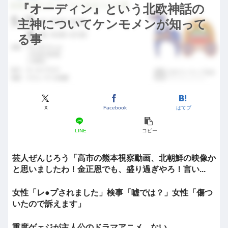
『オーディン』という北欧神話の
主神についてケンモメンが知って
る事
X
Facebook
はてブ
LINE
コピー
芸人ぜんじろう「高市の熊本視察動画、北朝鮮の映像か
と思いましたわ！金正恩でも、盛り過ぎやろ！言い...
女性「レ●プされました」検事「嘘では？」女性「傷つ
いたので訴えます」
重度ゲェジが主人公のドラマアニメ、ない