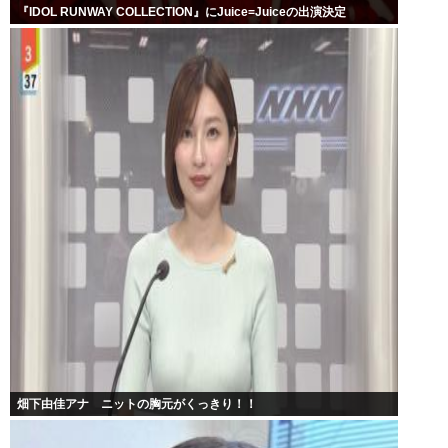
『IDOL RUNWAY COLLECTION』にJuice=Juiceの出演決定
畑下由佳アナ ニットの胸元がくっきり！！