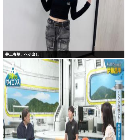
井上春華、へそ出し