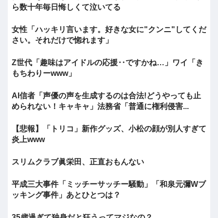
ら数十年毎日悔しくて泣いてる
女性「ハッキリ言います。好きな女に"クンニ"してくだ
さい。それだけで惚れます」
Z世代「趣味はアイドルの応援‥ですかね…」ワイ「き
もちわりーwww」
AI信者「声優の声を生成するのは合法!どうやっても止
められない！キャキャ」法務省「普通に権利侵害...
【悲報】「トリコ」新作グッズ、小松の顔が別人すぎて
炎上www
スリムクラブ眞栄田、正直おもんない
平成三大事件「ミッチーサッチー騒動」「和泉元彌Wブ
ッキング事件」あとひとつは？
35歳過ぎて独身だと狂うってマジなの？