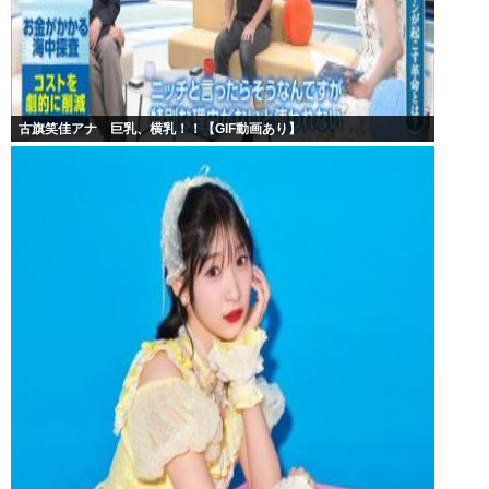
古旗笑佳アナ 巨乳、横乳！！【GIF動画あり】