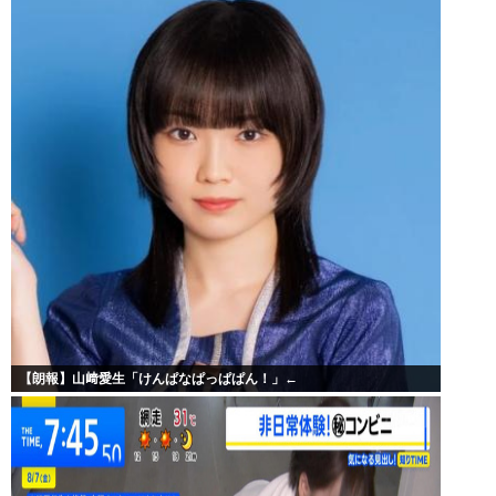
【朗報】山﨑愛生「けんぱなぱっぱぱん！」←