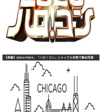
【画像】Juice=Juice、「ハロ！コン」シャッフル衣装で集合写真