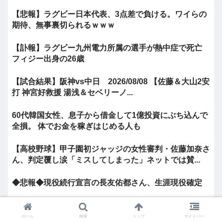
【悲報】ラグビー日本代表、3点差で負ける。ワイらの
期待、無事裏切られるｗｗｗ
【訃報】ラグビー九州電力所属の選手が熱中症で死亡
フィジー出身の26歳
【試合結果】阪神vs中日 2026/08/08 【佐藤＆大山2安
打 神宮好救援 湯浅＆セベリーノ...
60代韓国女性、息子から借金して1億投資にぶち込んで
全損。 体でお金を稼ぎはじめる人も
【高校野球】甲子園初ジャッジの女性審判・佐藤加奈さ
ん、判定覆し涙「ミスしてしまった」ネットでは賛...
◆悲報◆現役続行宣言の長友佑都さん、生涯現役確定
阪神、守備崩壊で中日に2連敗・・・・・・
ホーム
検索
トップ
サイドバー