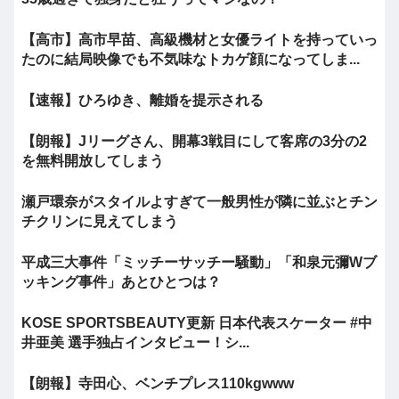
【高市】高市早苗、高級機材と女優ライトを持っていっ
たのに結局映像でも不気味なトカゲ顔になってしま...
【速報】ひろゆき、離婚を提示される
【朗報】Jリーグさん、開幕3戦目にして客席の3分の2
を無料開放してしまう
瀬戸環奈がスタイルよすぎて一般男性が隣に並ぶとチン
チクリンに見えてしまう
平成三大事件「ミッチーサッチー騒動」「和泉元彌Wブ
ッキング事件」あとひとつは？
KOSE SPORTSBEAUTY更新 日本代表スケーター #中
井亜美 選手独占インタビュー！シ...
【朗報】寺田心、ベンチプレス110kgwww