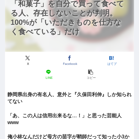
「和菓子」を自分で買って食べて
る人、存在しないことが判明。
100%が「いただきものを仕方な
く食べている」だけ
X
Facebook
はてブ
LINE
コピー
静岡県出身の有名人、意外と『久保田利伸』しか知られ
てない
「あ、この人は信用出来るな…！」と思った芸能人
www
俺小林なんだけど母方の苗字が鞘師だって知った小3か