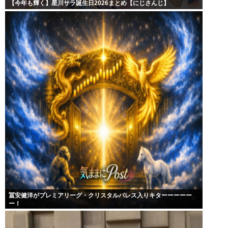
【今年も輝く】星川サラ誕生日2026まとめ【にじさんじ】
冨安健洋がプレミアリーグ・クリスタルパレス入りキターーーーー
ー！