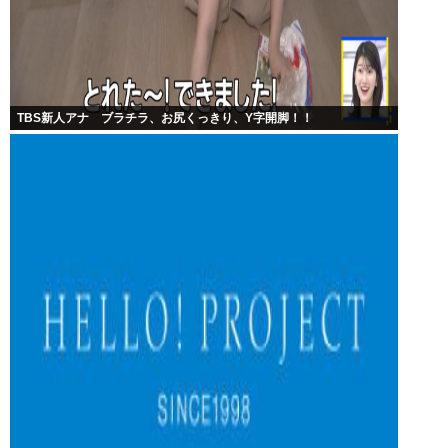
TBS新人アナ ブラチラ、お尻くっきり、Y字開脚！！