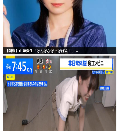
【朗報】山﨑愛生「けんぱなぱっぱぱん！」←