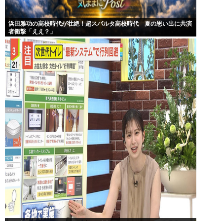
浜田雅功の高校時代が壮絶！超スパルタ高校時代 夏の思い出に共演
者衝撃「ええ？」