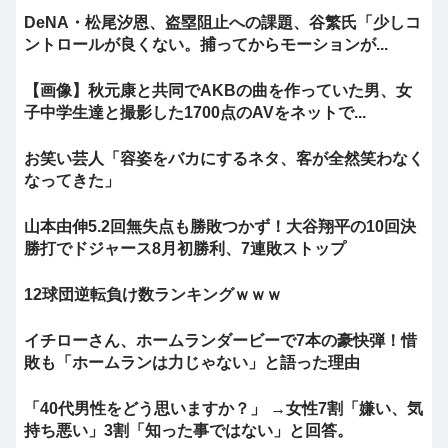
DeNA・松尾汐恩、盗塁阻止への課題、谷繁氏「少しコ
ントロールが良くない。捕ってからモーションが...
【画像】秋元康と共同でAKBの曲を作っていた男、女
子中学生達と撮影した1700点のAVをネットで...
お笑い芸人「容姿をバカにするネタ、客が全然笑わなく
なってきた」
山本由伸5.2回無失点も勝敗つかず！大谷翔平の10回決
勝打でドジャース8月初勝利、7連敗ストップ
12球団逆転負け数ランキングｗｗｗ
イチローさん、ホームランダービーで7本の豪快弾！惜
敗も「ホームランは力じゃない」と語った理由
「40代男性をどう思いますか？」 →女性7割「嫌い、気
持ち悪い」3割「知った事ではない」と回答。