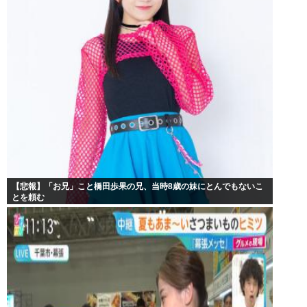
【悲報】「お兄」こと橋田歩果の兄、当時8歳の妹にとんでもないこ
とを頼む