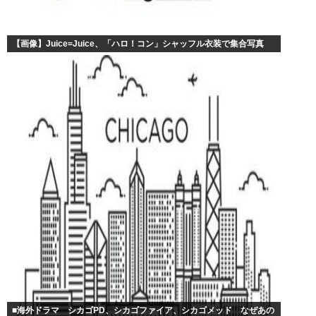
【画像】Juice=Juice、「ハロ！コン」シャッフル衣装で集合写真
■海外ドラマ シカゴPD、シカゴファイア、シカゴメッド なぜあの