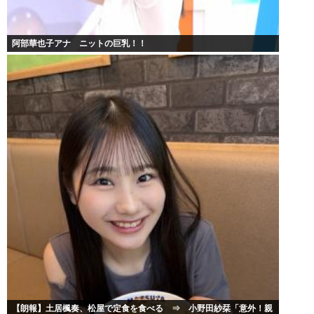
阿部華也子アナ ニットの巨乳！！
【朗報】土居楓奏、松屋で定食を食べる ⇒ 小野田紗栞「意外！親