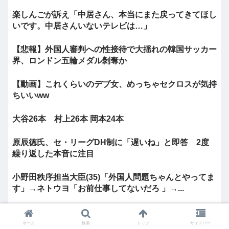
楽しんごが訴え「中居さん、本当にまた戻ってきてほし
いです。中居さんいないテレビは…」
【悲報】外国人審判への性接待で大揺れの韓国サッカー
界、ロンドン五輪メダル剝奪か
【動画】これくらいのデブ女、めっちゃセクロスが気持
ちいいww
大谷26本 村上26本 岡本24本
原辰徳氏、セ・リーグDH制に「遅いね」と即答 2度
繰り返した本音に注目
小野田秩序担当大臣(35)「外国人問題ちゃんとやってま
す」→ネトウヨ「お前仕事してないだろ 」→...
「不当扱いだったか」張本美和に敗れた中国選手、タイ
ムアウト却下が物議も…母国ファンは辛辣「負けて...
ホーム
検索
トップ
サイドバー