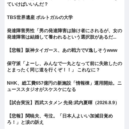
ていけばいいんだ？
TBS世界遺産 ポルトガルの大学
発達障害男性「男の発達障害は除け者にされるが、女の
発達障害は結婚して養われるという選択肢があるだ...
【悲報】阪神タイガース、あの戦力でV逸しそうwww
保守派「よーし、みんなで一丸となって前に失敗したの
とまったく同じ道を行くぞ！！」 これなに？
NHK、総工費657億円の新施設「情報棟」運用開始。ニ
ューススタジオがスケスケになる
【試合実況】西武スタメン 先発:武内夏暉（2026.8.9）
【悲報】関暁夫、号泣。「日本人よいい加減目覚め
ろ！」と涙の訴え