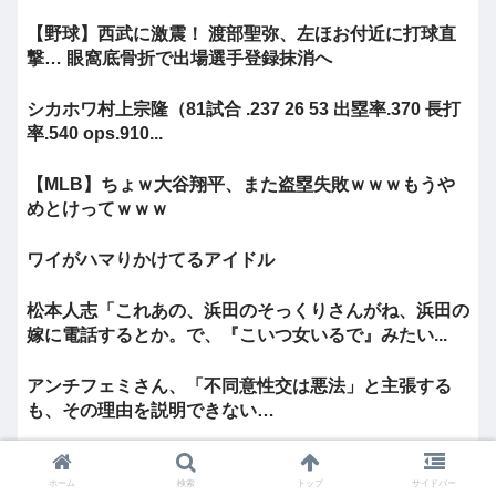
【野球】西武に激震！ 渡部聖弥、左ほお付近に打球直
撃… 眼窩底骨折で出場選手登録抹消へ
シカホワ村上宗隆（81試合 .237 26 53 出塁率.370 長打
率.540 ops.910...
【MLB】ちょｗ大谷翔平、また盗塁失敗ｗｗｗもうや
めとけってｗｗｗ
ワイがハマりかけてるアイドル
松本人志「これあの、浜田のそっくりさんがね、浜田の
嫁に電話するとか。で、『こいつ女いるで』みたい...
アンチフェミさん、「不同意性交は悪法」と主張する
も、その理由を説明できない…
長野県議補選（定数1）、共産候補が維新候補らを抑え
て当選
ホーム
検索
トップ
サイドバー