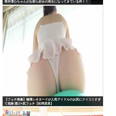
筒井澪心ちゃんがお前ら好みの美女になってきている件！！
【フェチ画像】極薄レオタードが人気アイドルのお尻にクイコミすぎ
て危険 透け×尻フェチ【松岡里英】