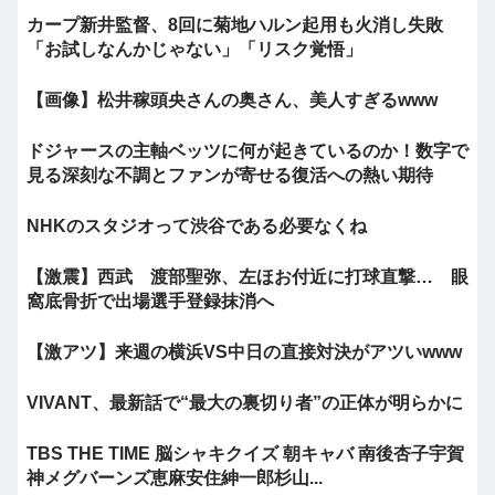
カープ新井監督、8回に菊地ハルン起用も火消し失敗
「お試しなんかじゃない」「リスク覚悟」
【画像】松井稼頭央さんの奥さん、美人すぎるwww
ドジャースの主軸ベッツに何が起きているのか！数字で
見る深刻な不調とファンが寄せる復活への熱い期待
NHKのスタジオって渋谷である必要なくね
【激震】西武 渡部聖弥、左ほお付近に打球直撃… 眼
窩底骨折で出場選手登録抹消へ
【激アツ】来週の横浜VS中日の直接対決がアツいwww
VIVANT、最新話で“最大の裏切り者”の正体が明らかに
TBS THE TIME 脳シャキクイズ 朝キャバ 南後杏子宇賀
神メグバーンズ恵麻安住紳一郎杉山...