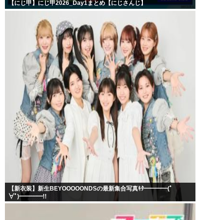
【にじ甲】にじ甲2026_Day1まとめ【にじさんじ】
【新衣装】新生BEYOOOOONDSの最新集合写真ｷﾀ━━━━(ﾟ
∀ﾟ)━━━━!!