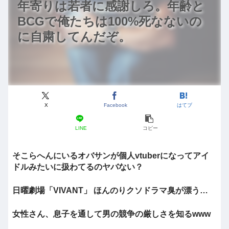
年寄りは若者に感謝しろ。年齢と
BCGで俺たちは100%死なないの
に自粛してんだぞ。
X
Facebook
はてブ
LINE
コピー
そこらへんにいるオバサンが個人vtuberになってアイ
ドルみたいに扱わてるのヤバない？
日曜劇場「VIVANT」 ほんのりクソドラマ臭が漂う…
女性さん、息子を通して男の競争の厳しさを知るwww