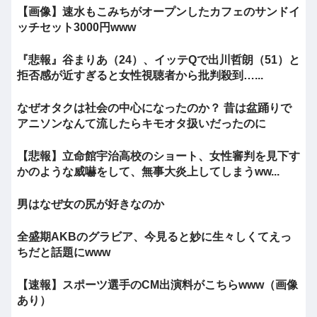
【画像】速水もこみちがオープンしたカフェのサンドイ
ッチセット3000円www
『悲報』谷まりあ（24）、イッテQで出川哲朗（51）と
拒否感が近すぎると女性視聴者から批判殺到…...
なぜオタクは社会の中心になったのか？ 昔は盆踊りで
アニソンなんて流したらキモオタ扱いだったのに
【悲報】立命館宇治高校のショート、女性審判を見下す
かのような威嚇をして、無事大炎上してしまうww...
男はなぜ女の尻が好きなのか
全盛期AKBのグラビア、今見ると妙に生々しくてえっ
ちだと話題にwww
【速報】スポーツ選手のCM出演料がこちらwww（画像
あり）