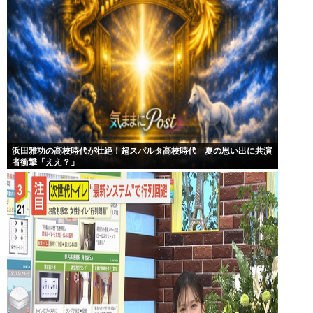
浜田雅功の高校時代が壮絶！超スパルタ高校時代 夏の思い出に共演
者衝撃「ええ？」