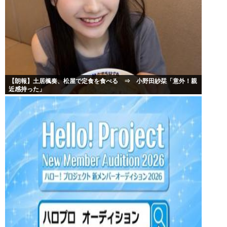
【朗報】土居楓奏、松屋で定食を食べる ⇒ 小野田紗栞「意外！親
近感持った」