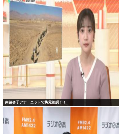
南後杏子アナ ニットで胸元強調！！