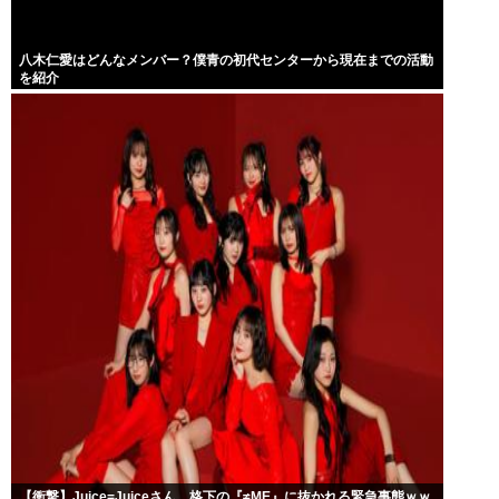
八木仁愛はどんなメンバー？僕青の初代センターから現在までの活動
を紹介
【衝撃】Juice=Juiceさん、格下の『≠ME』に抜かれる緊急事態ｗｗ