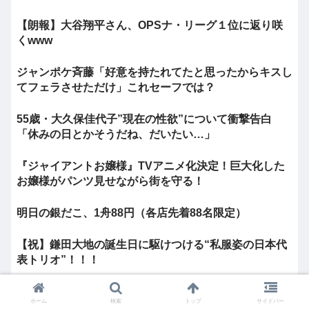
【朗報】大谷翔平さん、OPSナ・リーグ１位に返り咲
くwww
ジャンポケ斉藤「好意を持たれてたと思ったからキスし
てフェラさせただけ」これセーフでは？
55歳・大久保佳代子”現在の性欲”について衝撃告白
「休みの日とかそうだね、だいたい…」
『ジャイアントお嬢様』TVアニメ化決定！巨大化した
お嬢様がパンツ見せながら街を守る！
明日の銀だこ、1舟88円（各店先着88名限定）
【祝】鎌田大地の誕生日に駆けつける“私服姿の日本代
表トリオ”！！！
中居正広「ひそかに被災地支援」か 2016年の熊本地震
ホーム
検索
トップ
サイドバー
直後には現地で炊き出し 親友・松本人志の闘...