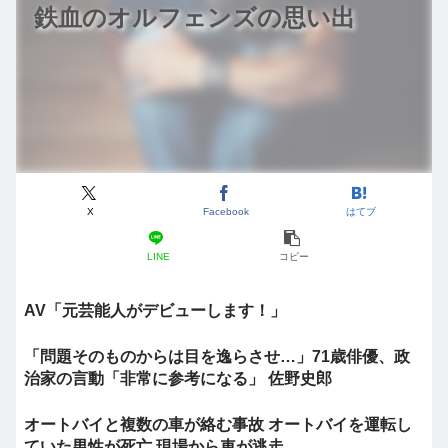
鉄血のオルフェンズの思い出
X
Facebook
はてブ
LINE
コピー
AV「元芸能人がデビューします！」
「問題そのものからは目を逸らさせ…」71歳俳優、政
治家の言動「非常に参考になる」 佐野史郎
オートバイと複数の車が絡む事故 オートバイを運転し
ていた男性が死亡 現場から車が逃走