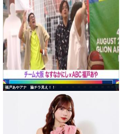
福戸あやアナ 脇チラ見え！！