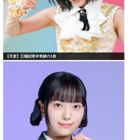
【天使】江端妃咲＠奇跡の1枚