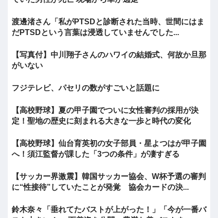
渡邊渚さん「私がPTSDと診断された当時、世間にはま
だPTSDという言葉は浸透していませんでした...
【写真付】中川翔子さんのハワイの結婚式、何故か旦那
がいない
フジテレビ、パセリの数がすごいと話題に
【高校野球】夏の甲子園でついに女性審判の採用が決
定！聖地の歴史に刻まれる大きな一歩と時代の変化
【高校野球】仙台育英初の女子部員・星よつはが甲子園
へ！須江監督が課した「3つの条件」が凄すぎる
【サッカー界激震】韓国サッカー協会、W杯予選の審判
に“性接待”していたことが発覚 協会カードの決...
鈴木奈々「垂れてたバストが上がった！」「今が一番バ