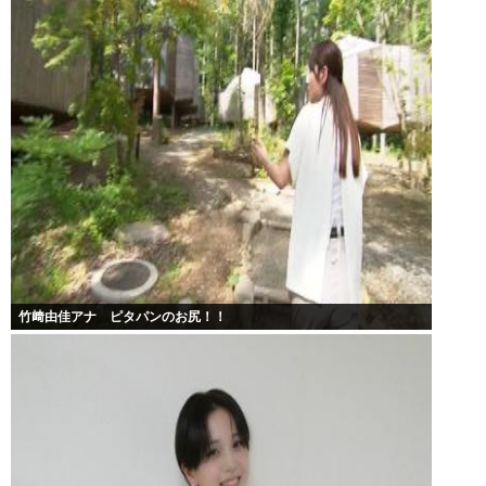
竹﨑由佳アナ ピタパンのお尻！！