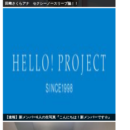
田﨑さくらアナ セクシーノースリーブ脇！！
【速報】新メンバー6人の生写真『こんにちは！新メンバーです☆』