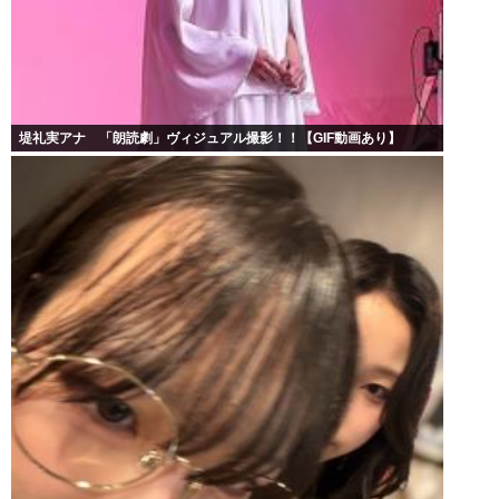
堤礼実アナ 「朗読劇」ヴィジュアル撮影！！【GIF動画あり】