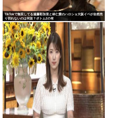
TikTokで無双してる遠藤彩加里と林仁愛のハロショ大阪イベが全然売
り切れないのは何故？ボトム2の有