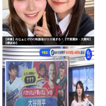
【画像】れなぁとぞのの制服姿がエロ過ぎる！【守屋麗奈・大園玲】
【櫻坂46】