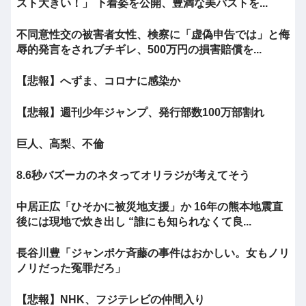
スト大きい！」 下着姿を公開、豊満な美バストを...
不同意性交の被害者女性、検察に「虚偽申告では」と侮
辱的発言をされブチギレ、500万円の損害賠償を...
【悲報】へずま、コロナに感染か
【悲報】週刊少年ジャンプ、発行部数100万部割れ
巨人、高梨、不倫
8.6秒バズーカのネタってオリラジが考えてそう
中居正広「ひそかに被災地支援」か 16年の熊本地震直
後には現地で炊き出し “誰にも知られなくて良...
長谷川豊「ジャンポケ斉藤の事件はおかしい。女もノリ
ノリだった冤罪だろ」
【悲報】NHK、フジテレビの仲間入り