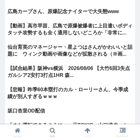
広島カープさん、原爆記念ナイターで大失態www
【動画】高市早苗、広島で原爆被爆者に上目遣いボディ
タッチ攻勢するも全く通用しないどころか「非常に...
仙台育英のマネージャー・星よつはさんがかわいいと話
題に ウィンク動画や画像などが拡散される（※画...
【試合結果】阪神vs横浜 2026/08/06 【大竹6回3失点
ガルシア2安打3打点1HR 森...
【悲報】昨季60本塁打のカル・ローリーさん、今季成
績が別人すぎるｗｗｗ
坂口杏里OD配信
「また運転できるように…」元TOKIO・山口達也、シ
ェアカー運転&ギター演奏姿にファン感動
ホーム
検索
トップ
サイドバー