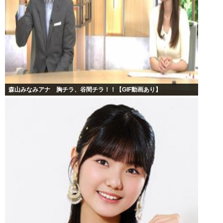
森山みなみアナ 胸チラ、谷間チラ！！【GIF動画あり】