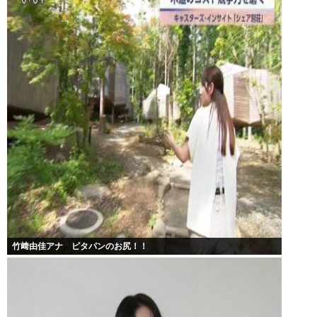
竹﨑由佳アナ ピタパンのお尻！！