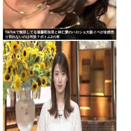
TikTokで無双してる遠藤彩加里と林仁愛のハロショ大阪イベが全然売
り切れないのは何故？ボトム2の有