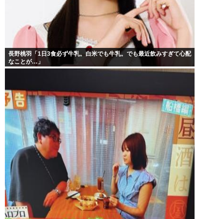
長野桃羽「1日3食必ず牛乳。白米でも牛乳。でも最近飲みすぎて心配
なことが…」