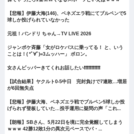
【悲報】伊藤大海(146)、ベネズエラ戦にてブルペンで5
球しか投げられていなかった
元祖！バンドリ ちゃん→TV LIVE 2026
ジャンポケ斉藤「女がロケバスに乗ってる！ と、いう
ことは！( *ﾟ∀ﾟ)=3ムッハー」 ボロン。
女さんビッパーきてくれお話したい❗❗❗❗❗❗❗❗❗❗❗
【試合結果】ヤクルト0-5中日 完封負けで7連敗…増居
が6回無失点
【悲報】伊藤大海、ベネズエラ戦でブルペン5球しか投
げられず登板していた…投手運用に疑問の声「これ...
【朗報】SBさん、5月22日を境に完全覚醒してしまう
ｗｗｗ 42勝12敗1分の異次元ペースでパ・...