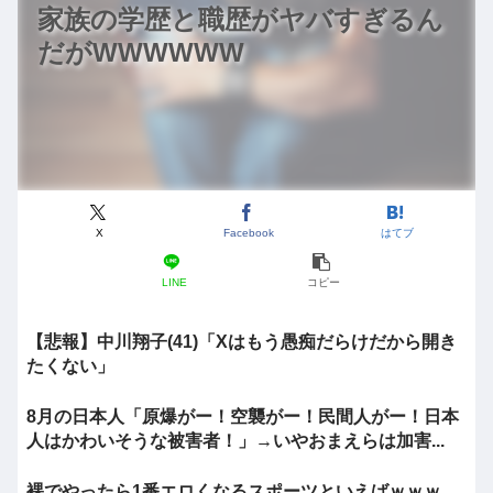
家族の学歴と職歴がヤバすぎるん
だがWWWWWW
X
Facebook
はてブ
LINE
コピー
【悲報】中川翔子(41)「Xはもう愚痴だらけだから開き
たくない」
8月の日本人「原爆がー！空襲がー！民間人がー！日本
人はかわいそうな被害者！」→いやおまえらは加害...
裸でやったら1番エロくなるスポーツといえばｗｗｗ