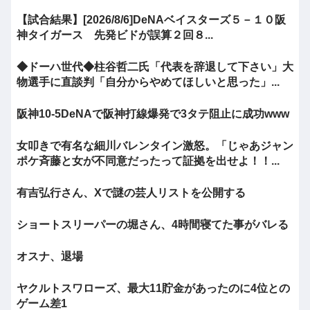
【試合結果】[2026/8/6]DeNAベイスターズ５－１０阪
神タイガース 先発ビドが誤算２回８...
◆ドーハ世代◆柱谷哲二氏「代表を辞退して下さい」大
物選手に直談判「自分からやめてほしいと思った」...
阪神10-5DeNAで阪神打線爆発で3タテ阻止に成功www
女叩きで有名な細川バレンタイン激怒。「じゃあジャン
ポケ斉藤と女が不同意だったって証拠を出せよ！！...
有吉弘行さん、Xで謎の芸人リストを公開する
ショートスリーパーの堀さん、4時間寝てた事がバレる
オスナ、退場
ヤクルトスワローズ、最大11貯金があったのに4位との
ゲーム差1