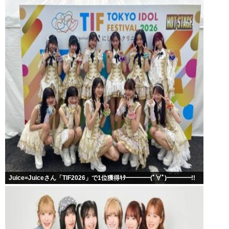
Juice=Juiceさん「TIF2026」で1位獲得ｷﾀ━━━━(ﾟ∀ﾟ)━━━━!!