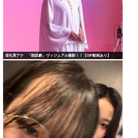
堤礼実アナ 「朗読劇」ヴィジュアル撮影！！【GIF動画あり】