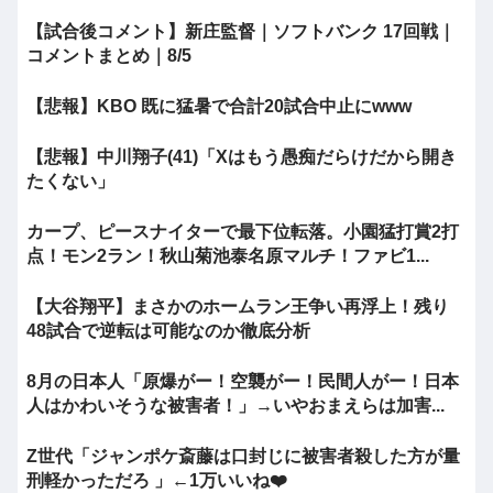
【試合後コメント】新庄監督｜ソフトバンク 17回戦｜
コメントまとめ｜8/5
【悲報】KBO 既に猛暑で合計20試合中止にwww
【悲報】中川翔子(41)「Xはもう愚痴だらけだから開き
たくない」
カープ、ピースナイターで最下位転落。小園猛打賞2打
点！モン2ラン！秋山菊池泰名原マルチ！ファビ1...
【大谷翔平】まさかのホームラン王争い再浮上！残り
48試合で逆転は可能なのか徹底分析
8月の日本人「原爆がー！空襲がー！民間人がー！日本
人はかわいそうな被害者！」→いやおまえらは加害...
Z世代「ジャンポケ斎藤は口封じに被害者殺した方が量
刑軽かっただろ 」←1万いいね❤️