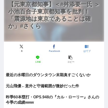
【元東京都知事】＜#舛添要一氏 ＞
小池百合子東京都知事を批判！
「震源地は東京であることは確
か」#さくら
X
Facebook
はてブ
LINE
コピー
最近の水曜日のダウンタウン末期臭すごくないか
元山飛優←意外と守備範囲が微妙だった件
昨季60本塁打・OPS.948の『カル・ローリー』さんの
今季の成績www