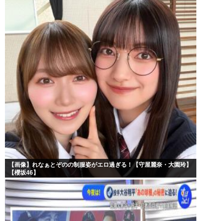
【画像】れなぁとぞのの制服姿がエロ過ぎる！【守屋麗奈・大園玲】
【櫻坂46】