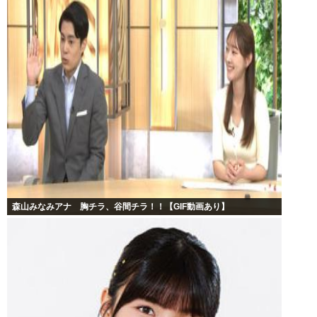
森山みなみアナ 胸チラ、谷間チラ！！【GIF動画あり】