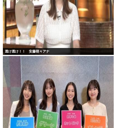
透け透け！！ 安藤萌々アナ