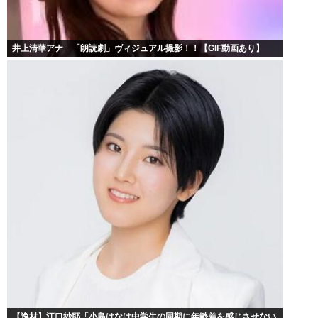
井上清華アナ 「朗読劇」ヴィジュアル撮影！！【GIF動画あり】
【逸材】江口紗耶「小島はなは中学生の同期に年齢差を感じさせない