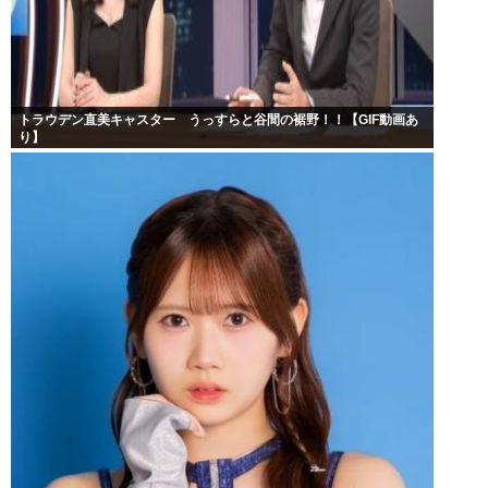
トラウデン直美キャスター うっすらと谷間の裾野！！【GIF動画あ
り】