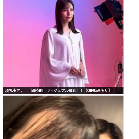
堤礼実アナ 「朗読劇」ヴィジュアル撮影！！【GIF動画あり】