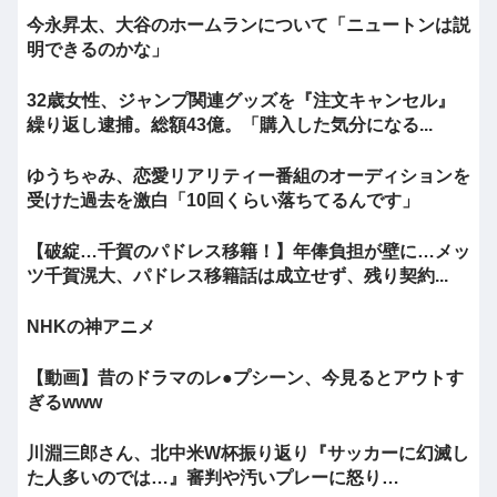
今永昇太、大谷のホームランについて「ニュートンは説
明できるのかな」
32歳女性、ジャンプ関連グッズを『注文キャンセル』
繰り返し逮捕。総額43億。「購入した気分になる...
ゆうちゃみ、恋愛リアリティー番組のオーディションを
受けた過去を激白「10回くらい落ちてるんです」
【破綻…千賀のパドレス移籍！】年俸負担が壁に…メッ
ツ千賀滉大、パドレス移籍話は成立せず、残り契約...
NHKの神アニメ
【動画】昔のドラマのレ●プシーン、今見るとアウトす
ぎるwww
川淵三郎さん、北中米W杯振り返り『サッカーに幻滅し
た人多いのでは…』審判や汚いプレーに怒り…