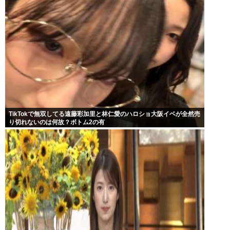
TikTokで無双してる遠藤彩加里と林仁愛のハロショ大阪イベが全然売
り切れないのは何故？ボトム2の有