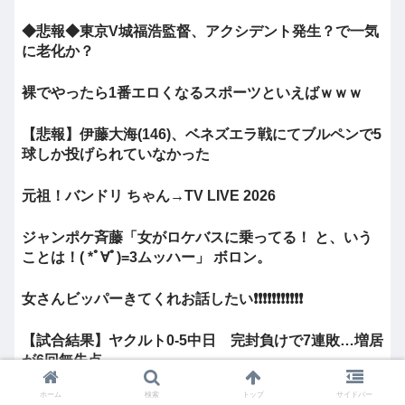
◆悲報◆東京V城福浩監督、アクシデント発生？で一気
に老化か？
裸でやったら1番エロくなるスポーツといえばｗｗｗ
【悲報】伊藤大海(146)、ベネズエラ戦にてブルペンで5
球しか投げられていなかった
元祖！バンドリ ちゃん→TV LIVE 2026
ジャンポケ斉藤「女がロケバスに乗ってる！ と、いう
ことは！( *ﾟ∀ﾟ)=3ムッハー」 ボロン。
女さんビッパーきてくれお話したい❗❗❗❗❗❗❗❗❗❗❗
【試合結果】ヤクルト0-5中日 完封負けで7連敗…増居
が6回無失点
ホーム
検索
トップ
サイドバー
【悲報】伊藤大海、ベネズエラ戦でブルペン5球しか投