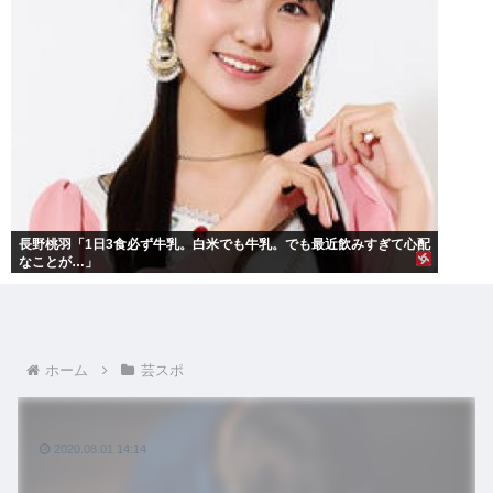
長野桃羽「1日3食必ず牛乳。白米でも牛乳。でも最近飲みすぎて心配
なことが…」
ホーム
芸スポ
2020.08.01 14:14