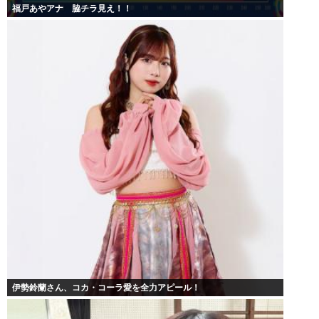
福戸あやアナ 脇チラ見え！！
伊勢鈴蘭さん、コカ・コーラ愛を全力アピール！