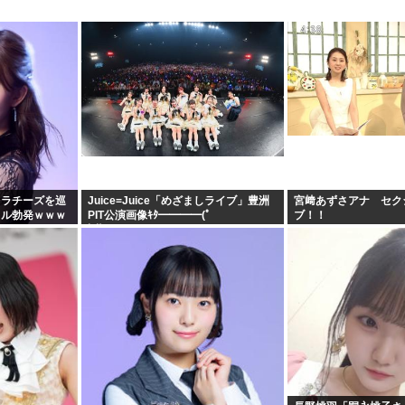
レラチーズを巡
Juice=Juice「めざましライブ」豊洲
宮﨑あずさアナ セク
トル勃発ｗｗｗ
PIT公演画像ｷﾀ━━━━(ﾟ
ブ！！
∀ﾟ)━━━━!!