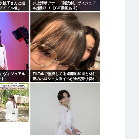
永桃子さんと道
井上清華アナ 「朗読劇」ヴィジュア
アイドル像」
ル撮影！！【GIF動画あり】
」ヴィジュアル
TikTokで無双してる遠藤彩加里と林仁
り】
愛のハロショ大阪イベが全然売り切れ
ないのは何故？ボトム2の有