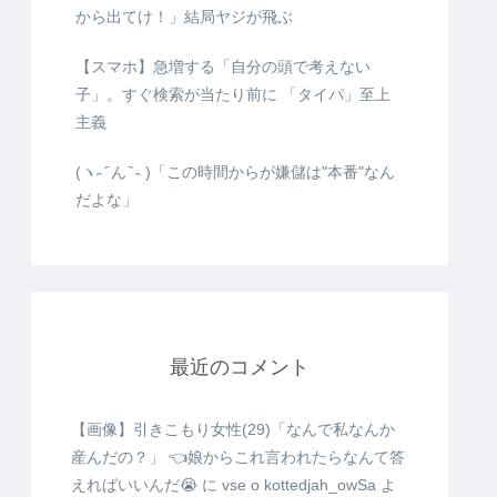
から出てけ！」結局ヤジが飛ぶ
【スマホ】急増する「自分の頭で考えない
子」。すぐ検索が当たり前に 「タイパ」至上
主義
(ヽ˶ ᷇ ん ᷆ ˵ )「この時間からが嫌儲は"本番"なん
だよな」
最近のコメント
【画像】引きこもり女性(29)「なんで私なんか
産んだの？」 👈娘からこれ言われたらなんて答
えればいいんだ😭
に
vse o kottedjah_owSa
よ