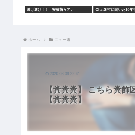
透け透け！！ 安藤萌々アナ
ChatGPTに聞いた10年
ホーム
ニュー速
2020.08.09 22:41
【糞糞糞】 こちら糞
【糞糞糞】