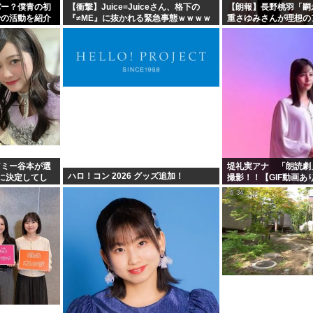
バー？僕青の初
【衝撃】Juice=Juiceさん、格下の
【朗報】長野桃羽「嗣
での活動を紹介
『≠ME』に抜かれる緊急事態ｗｗｗｗ
重さゆみさんが理想の
ｗｗｗｗｗｗｗｗ
アミー谷本が選
堤礼実アナ 「朗読劇
ハロ！コン 2026 グッズ追加！
に決定してし
撮影！！【GIF動画あ