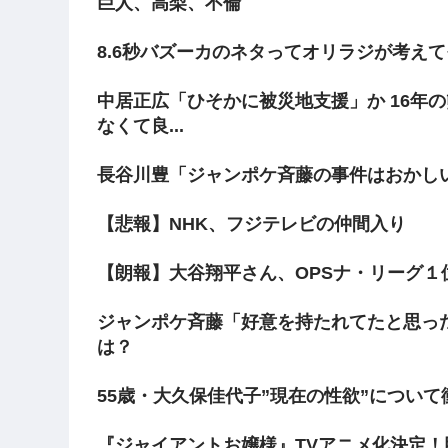
巨人、高梨、不倫
8.6秒バズーカのネタってオリラジが考え
中居正広「ひそかに被災地支援」か 16年
なくて良...
長谷川豊「ジャンポケ斉藤の事件はおかし
【悲報】NHK、フジテレビの仲間入り
【朗報】大谷翔平さん、OPSナ・リーグ１
ジャンポケ斉藤「好意を持たれてたと思っ
は？
55歳・大久保佳代子”現在の性欲”につい
『ジャイアントお嬢様』TVアニメ化決定