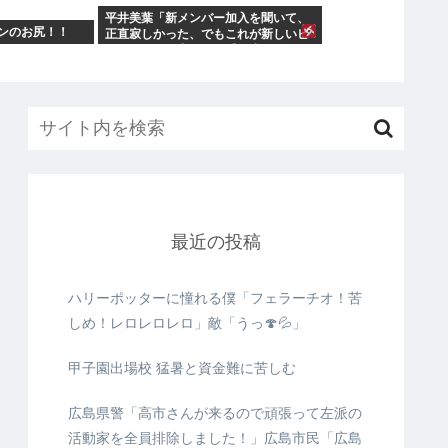
平井美葉「新メンバー加入を聞いて、
ンのお尻！！
正直寂しかった、でもこれが新しいビ
ヨなんだと、寂しさを受け止めるこ
最近の投稿
ハリーポッターに憧れる僕「フェラーチオ！苦
しめ！レロレロレロ」敵「うっ🍄💦」
甲子園出場校 猛暑と資金難に苦しむ
広島県警「高市さんが来るので頑張って左派の
活動家を全員排除しました！」広島市民「広島