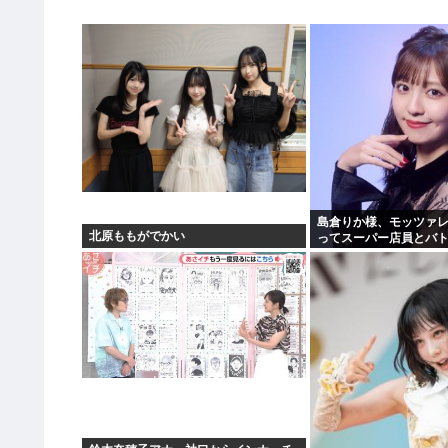
島倉りか様、モッツァ
北原ももがでかい
ってスーパー店員とバ