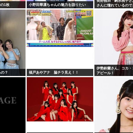
長野桃羽「嗣永桃子さ
の1枚
小野田華凛ちゃんの魅力を語りたい
さんに憧れているので
の部分をぎゅっと集め
伊勢鈴蘭さん、コカ・
るの？
福戸あやアナ 脇チラ見え！！
アピール！