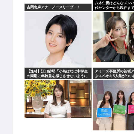
八木仁愛はどんなメン
吉岡恵麻アナ ノースリーブ！！
代センターから現在ま
【逸材】江口紗耶「小島はなは中学生
アミーズ事務所の首領
の同期に年齢差を感じさせないように
ぶスペオキ5人集がつい
気を遣っているが、同期2人は気づ
まう