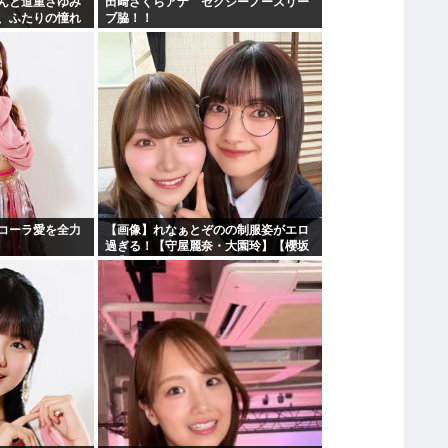
んと道重さゆみ
田﨑さくらアナ セクシーノースリー
、ふたりの憧れ
ブ脇！！
た存在になり
コーラ愛を全力
【画像】れなぁとぞのの制服姿がエロ
過ぎる！【守屋麗奈・大園玲】【櫻坂
46】