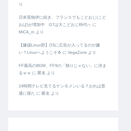
り
日米英独伊に続き、フランスでもこどおじ(こど
おば)が増加中 G7は大こどおじ時代へ
に
MiCA_m
より
【嫌儲Linux部】OSに広告が入ってるのが嫌
い？Linuxへようこそ🐧
に
VegaZone
より
FF最高のBGM、FF9の「独りじゃない」に決ま
るｗｗ
に
匿名
より
24時間テレビ見てるケンモメンいる？おれは普
通に寝た
に
匿名
より