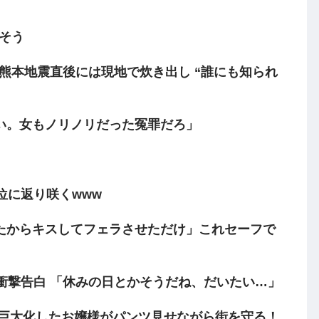
てそう
の熊本地震直後には現地で炊き出し “誰にも知られ
い。女もノリノリだった冤罪だろ」
位に返り咲くwww
たからキスしてフェラさせただけ」これセーフで
て衝撃告白 「休みの日とかそうだね、だいたい…」
！巨大化したお嬢様がパンツ見せながら街を守る！