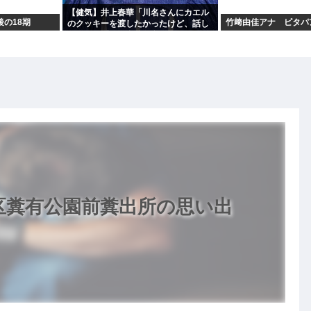
【健気】井上春華「川名さんにカエル
後の18期
竹﨑由佳アナ ピタパ
のクッキーを渡したかったけど、話し
かけられず結局自分で食べた」
飾区糞有公園前糞出所の思い出