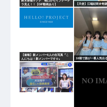
鈴木奈穂子アナ 袖口からインナーチ
【天使】江端妃咲＠奇跡
ラ見え！！【GIF動画あり】
【速報】新メンバー6人の生写真『こ
18期で誰が一番人気出
んにちは！新メンバーです☆』