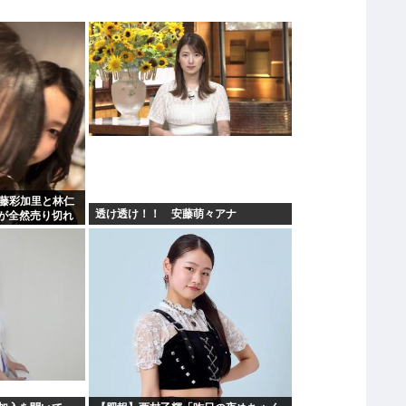
遠藤彩加里と林仁
透け透け！！ 安藤萌々アナ
が全然売り切れ
2の有