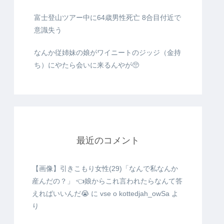
富士登山ツアー中に64歳男性死亡 8合目付近で
意識失う
なんか従姉妹の娘がワイニートのジッジ（金持
ち）にやたら会いに来るんやが🥺
最近のコメント
【画像】引きこもり女性(29)「なんで私なんか
産んだの？」 👈娘からこれ言われたらなんて答
えればいいんだ😭
に
vse o kottedjah_owSa
よ
り