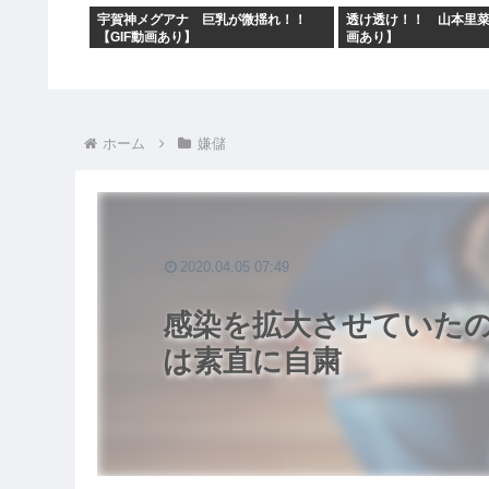
宇賀神メグアナ 巨乳が微揺れ！！
透け透け！！ 山本里菜
【GIF動画あり】
画あり】
ホーム
嫌儲
2020.04.05 07:49
感染を拡大させていた
は素直に自粛