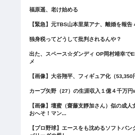
福原遥、老け始める
【緊急】元TBS山本里菜アナ、離婚を報告
独身税ってどうして批判されるんや？
出た、スペース☆ダンディ OP岡村靖幸で
メ
【画像】大谷翔平、フィギュア化（53,35
カープ矢野（27）の生涯収入１億４千万円
【画像】壇蜜（齋藤支靜加さん）似の成人
おへそ！マン...
【プロ野球】エースをも沈めるソフトバン