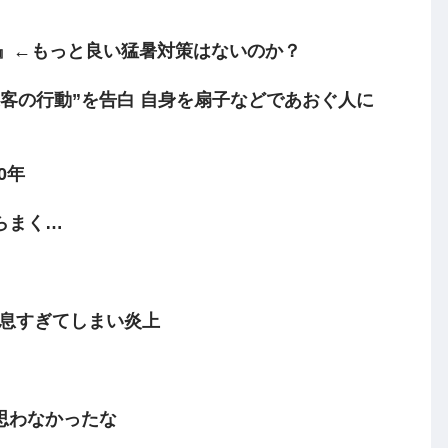
き』←もっと良い猛暑対策はないのか？
客の行動”を告白 自身を扇子などであおぐ人に
0年
らまく…
姑息すぎてしまい炎上
思わなかったな