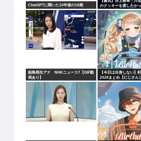
【健気】井上春華「川
ChatGPTに聞いた10年後の18期
のクッキーを渡したか
かけられず結局自分で
副島萌生アナ NHKニュース7【GIF動
【今日は分身しない】
画あり】
2026まとめ【にじさん