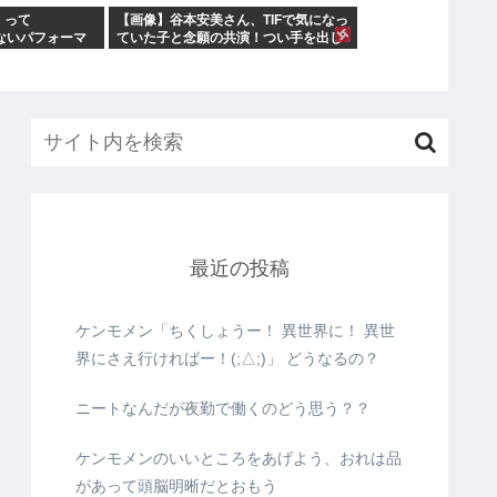
」って
【画像】谷本安美さん、TIFで気になっ
劣らないパフォーマ
ていた子と念願の共演！つい手を出し
がなぜつば
てしまう
最近の投稿
ケンモメン「ちくしょうー！ 異世界に！ 異世
界にさえ行ければー！(;△;)」 どうなるの？
ニートなんだが夜勤で働くのどう思う？？
ケンモメンのいいところをあげよう、おれは品
があって頭脳明晰だとおもう