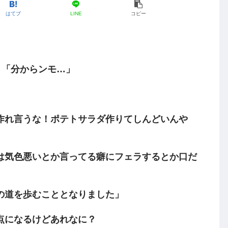
はてブ
LINE
コピー
）「分からンモ…」
作れ言うな！ポテトサラダ作りてしんどいんや
は気色悪いとか言ってる癖にフェラするとか口だ
の道を歩むこととなりました」
点になるけどあれなに？