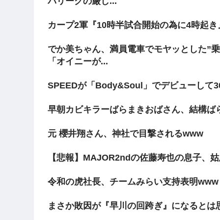
パリーグの厳し...
カープ2軍『10時半試合開始の為に4時起
でか美ちゃん、満員電車でモヤッとした”乗
「オイニーが...
SPEEDが「Body&Soul」でデビューして3
早朝カビキラーばらまきおばさん、結構ば
元 櫻井翔さん、神社で目撃されるwww
【悲報】MAJOR2ndの佐藤寿也の息子、
令和の虎社長、チームみらい支持表明www
まさか敗因が『早川の回跨ぎ』になるとは