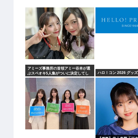
アミーズ事務所の首領アミー谷本が選
ハロ！コン 2026 グッ
ぶスペオキ5人集がついに決定してし
まう