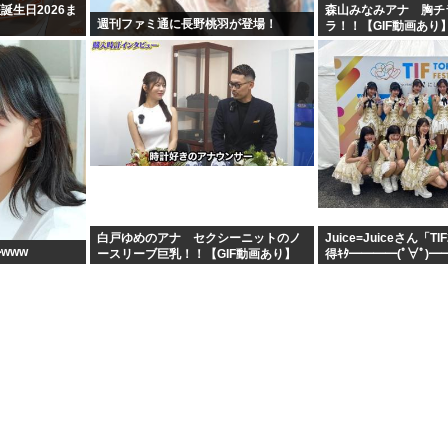
誕生日2026ま
森山みなみアナ 胸チ
週刊ファミ通に長野桃羽が登場！
ラ！！【GIF動画あり
白戸ゆめのアナ セクシーニットのノ
Juice=Juiceさん「T
www
ースリーブ巨乳！！【GIF動画あり】
得ｷﾀ━━━━(ﾟ∀ﾟ)━