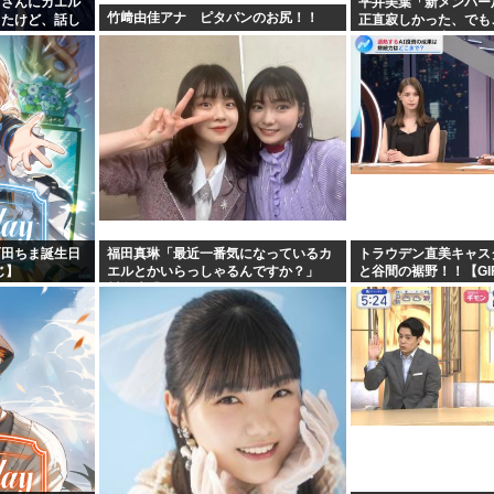
名さんにカエル
平井美葉「新メンバー
竹﨑由佳アナ ピタパンのお尻！！
ったけど、話し
正直寂しかった、でも
食べた」
ヨなんだと、寂しさを
町田ちま誕生日
福田真琳「最近一番気になっているカ
トラウデン直美キャス
じ】
エルとかいらっしゃるんですか？」
と谷間の裾野！！【GI
川名凜「それがいるんですよ」