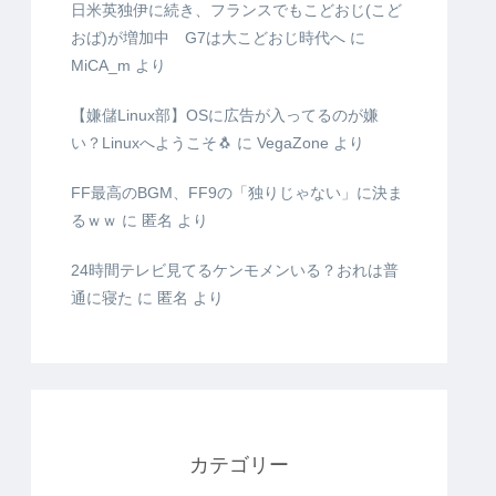
日米英独伊に続き、フランスでもこどおじ(こど
おば)が増加中 G7は大こどおじ時代へ
に
MiCA_m
より
【嫌儲Linux部】OSに広告が入ってるのが嫌
い？Linuxへようこそ🐧
に
VegaZone
より
FF最高のBGM、FF9の「独りじゃない」に決ま
るｗｗ
に
匿名
より
24時間テレビ見てるケンモメンいる？おれは普
通に寝た
に
匿名
より
カテゴリー