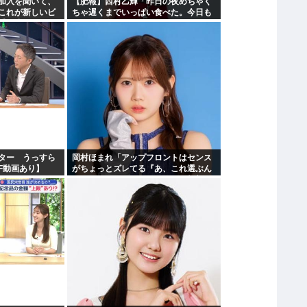
加入を聞いて、
【肥報】西村乙輝「昨日の夜めちゃく
これが新しいビ
ちゃ遅くまでいっぱい食べた。今日も
受け止めるこ
いっぱい食べてやる」
ター うっすら
岡村ほまれ「アップフロントはセンス
F動画あり】
がちょっとズレてる『あ、これ選ぶん
だぁ』みたいな。悪口ではなく斬新