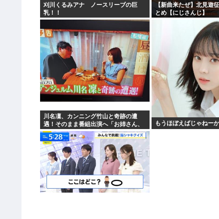
刈川くるみアナ ノースリーブの巨
【新曲来たぜ】北見遊征
乳！！
とめ【にじさんじ】
川名凜、カンニング竹山と奇跡の遭
もうほぼえばじゃねーか
遇！そのまま番組出演へ「お姉さん、
飲みません？」「アンジュルムで…」