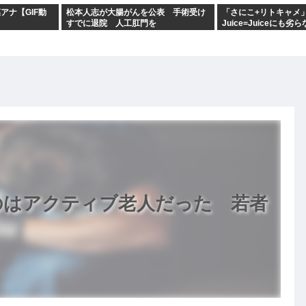
アナ【GIF動
松本人志が大腸がんを公表 手術受け
「さにこ+リトキャメ
すでに退院 人工肛門を
Juice=Juiceにも
ンス集団だと思うのだ
のはアクティブ老人だった 若者