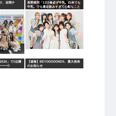
ラ、谷間チ
長野桃羽「1日3食必ず牛乳。白米でも
】
牛乳。でも最近飲みすぎて心配なこと
が…」
IF2026」で1位獲
【速報】BEYOOOOONDS、重大発表
━━━!!
のお知らせ