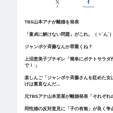
X
Facebook
TBS山本アナが離婚を発表
「童貞に解けない問題」がこれ。（ヽ´ん`
ジャンポケ斉藤なんか罪重くね？
上沼恵美子ブチギレ「簡単にポテトサラダ
で！ 」
楽しんご「ジャンポケ斉藤さんを貶めた女
けは素直なんだ...
元TBSアナ山本里菜が離婚発表「それぞれ
同性婚の反対意見に「子の有無」が良く争