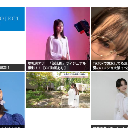
堤礼実アナ 「朗読劇」ヴィジュアル
TikTokで無双してる
ズ追加！
撮影！！【GIF動画あり】
愛のハロショ大阪イベ
ないのは何故？ボトム