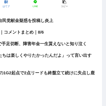
はてブ
LINE
コピー
自民党献金疑惑を投稿し炎上
｜コメントまとめ｜8/6
で手足切断、障害年金一生貰えないと知り泣く
たちは楽しくやりたかったんだよ」って言い出す
井寺の1G2起点で2点リードも終盤立て続けに失点し鹿