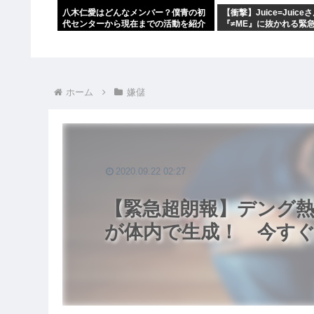
八木仁愛はどんなメンバー？僕青の初
【衝撃】Juice=Juic
代センターから現在までの活動を紹介
『≠ME』に抜かれる緊
ｗｗｗｗｗｗｗｗ
ホーム
嫌儲
2020.09.22 02:27
【緊急超朗報】デング
が体内で生成！ 今す