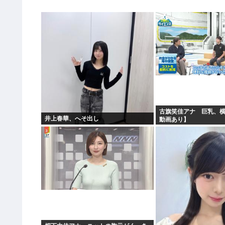
古旗笑佳アナ 巨乳、横
井上春華、へそ出し
動画あり】