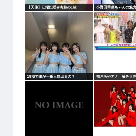
【天使】江端妃咲＠奇跡の1枚
小野田華凛ちゃんの魅
18期で誰が一番人気出るの？
福戸あやアナ 脇チラ