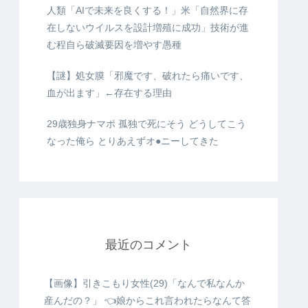
人類「AIで未来を良くする！」米「自然界に存
在しないウイルスを設計増殖に成功」技術が進
む程自ら破滅要因を増やす愚種
【謎】処女膜「邪魔です、破れたら痛いです、
血が出ます」←存在する理由
29歳独身ナマポ 孤独で死にそう どうしてこう
なった俺ら とりあえずオ●ニーしてきた
最近のコメント
【画像】引きこもり女性(29)「なんで私なんか
産んだの？」 👈娘からこれ言われたらなんて答