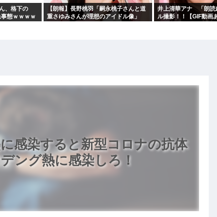
eさん、格下の
【朗報】長野桃羽「嗣永桃子さんと道
井上清華アナ 「朗読
急事態ｗｗｗｗ
重さゆみさんが理想のアイドル像」
ル撮影！！【GIF動画
熱に感染すると新型コロナの抗体
ぐデング熱に感染しろ！