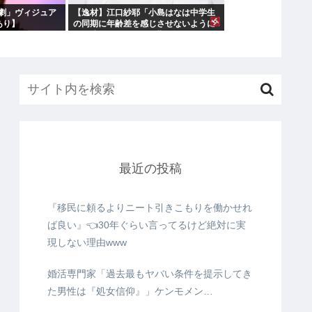
劇」ヴィジュア
【逸材】江口紗耶「小島はなは中学生
あり】
の同期に年齢差を感じさせないように
気を遣っているが、同期2人は気づ
最近の投稿
『移民に頼るよりニート引きこもりを働かせれ
ば良い』👈30年ぐらい言ってるけど絶対に実
現しない理由www
婚活専門家「過去最もヤバい条件を提示してき
た男性は『処女信仰』」ケンモメン…