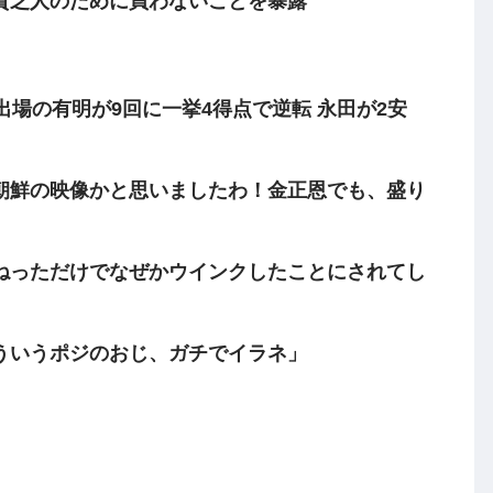
貧乏人のために買わないことを暴露
 初出場の有明が9回に一挙4得点で逆転 永田が2安
朝鮮の映像かと思いましたわ！金正恩でも、盛り
ねっただけでなぜかウインクしたことにされてし
ういうポジのおじ、ガチでイラネ」