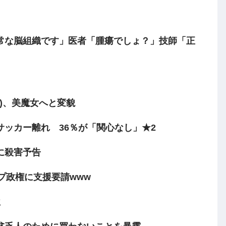
常な脳組織です」医者「腫瘍でしょ？」技師「正
)、美魔女へと変貌
ッカー離れ 36％が「関心なし」★2
に殺害予告
プ政権に支援要請www
位