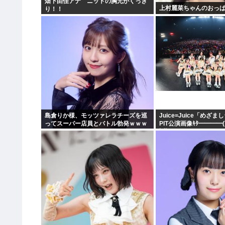
畑下由佳アナ ニットの胸元がくっき
上村麗菜ちゃんのおっ
り！！
島倉りか様、モッツァレラチーズを巡
Juice=Juice「めざ
ってスーパー店員とバトル勃発ｗｗｗ
PIT公演画像ｷﾀ━━━━(
∀ﾟ)━━━━!!