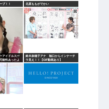
ーブ！！
北原ももがでかい
ーアイドルスー
鈴木奈穂子アナ 袖口からインナーチ
可能性あったよ
ラ見え！！【GIF動画あり】