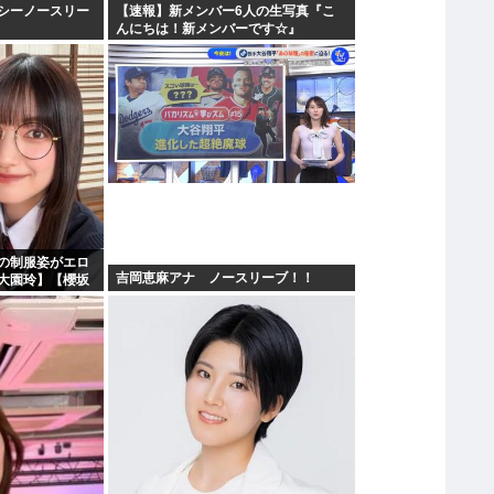
シーノースリー
【速報】新メンバー6人の生写真『こ
んにちは！新メンバーです☆』
の制服姿がエロ
吉岡恵麻アナ ノースリーブ！！
大園玲】【櫻坂