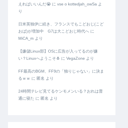
えればいいんだ😭
に
vse o kottedjah_owSa
よ
り
日米英独伊に続き、フランスでもこどおじ(こど
おば)が増加中 G7は大こどおじ時代へ
に
MiCA_m
より
【嫌儲Linux部】OSに広告が入ってるのが嫌
い？Linuxへようこそ🐧
に
VegaZone
より
FF最高のBGM、FF9の「独りじゃない」に決ま
るｗｗ
に
匿名
より
24時間テレビ見てるケンモメンいる？おれは普
通に寝た
に
匿名
より