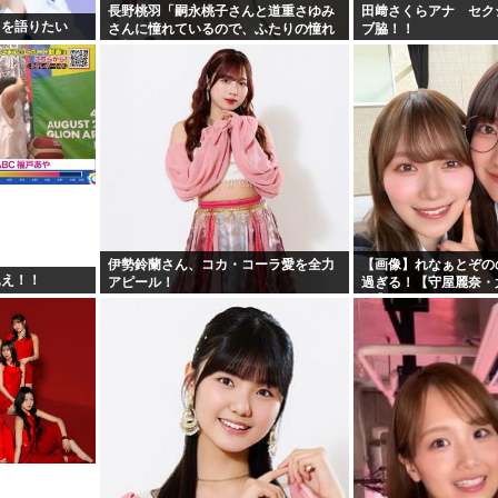
長野桃羽「嗣永桃子さんと道重さゆみ
田﨑さくらアナ セク
力を語りたい
さんに憧れているので、ふたりの憧れ
ブ脇！！
の部分をぎゅっと集めた存在になり
伊勢鈴蘭さん、コカ・コーラ愛を全力
【画像】れなぁとぞの
見え！！
アピール！
過ぎる！【守屋麗奈・
46】