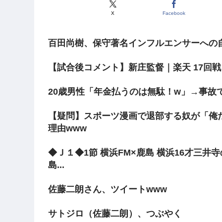
X
Facebook
百田尚樹、保守著名インフルエンサーへの
【試合後コメント】新庄監督｜楽天 17回戦
20歳男性「年金払うのは無駄！w」→事故
【疑問】スポーツ漫画で退部する奴が「俺
理由www
◆Ｊ１◆1節 横浜FM×鹿島 横浜16才三
島...
佐藤二朗さん、ツイートwww
サトジロ（佐藤二朗）、つぶやく