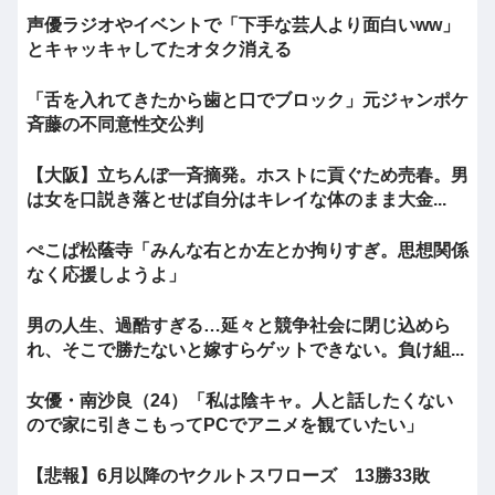
声優ラジオやイベントで「下手な芸人より面白いww」
とキャッキャしてたオタク消える
「舌を入れてきたから歯と口でブロック」元ジャンポケ
斉藤の不同意性交公判
【大阪】立ちんぼ一斉摘発。ホストに貢ぐため売春。男
は女を口説き落とせば自分はキレイな体のまま大金...
ぺこぱ松蔭寺「みんな右とか左とか拘りすぎ。思想関係
なく応援しようよ」
男の人生、過酷すぎる…延々と競争社会に閉じ込めら
れ、そこで勝たないと嫁すらゲットできない。負け組...
女優・南沙良（24）「私は陰キャ。人と話したくない
ので家に引きこもってPCでアニメを観ていたい」
【悲報】6月以降のヤクルトスワローズ 13勝33敗