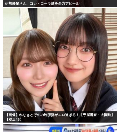
伊勢鈴蘭さん、コカ・コーラ愛を全力アピール！
【画像】れなぁとぞのの制服姿がエロ過ぎる！【守屋麗奈・大園玲】
【櫻坂46】