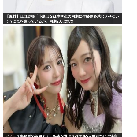
【逸材】江口紗耶「小島はなは中学生の同期に年齢差を感じさせない
ように気を遣っているが、同期2人は気づ
アミーズ事務所の首領アミー谷本が選ぶスペオキ5人集がついに決定