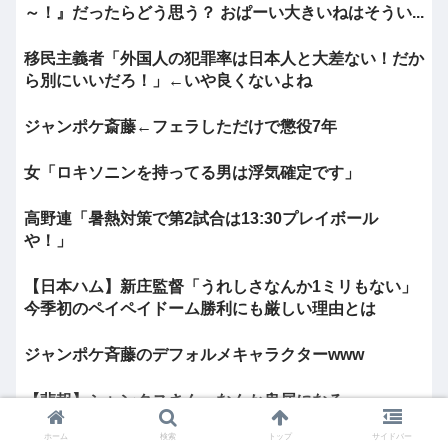
～！』だったらどう思う？ おぱーい大きいねはそうい...
移民主義者「外国人の犯罪率は日本人と大差ない！だか
ら別にいいだろ！」←いや良くないよね
ジャンポケ斎藤←フェラしただけで懲役7年
女「ロキソニンを持ってる男は浮気確定です」
高野連「暑熱対策で第2試合は13:30プレイボール
や！」
【日本ハム】新庄監督「うれしさなんか1ミリもない」
今季初のペイペイドーム勝利にも厳しい理由とは
ジャンポケ斉藤のデフォルメキャラクターwww
【悲報】シャンクスさん、なんか卑屈になる
ホーム
検索
トップ
サイドバー
行かないまま人生が終わりがちな3巨頭、風俗・スナッ