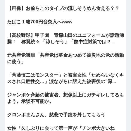
【画像】お前らこのタイプの流しそうめん食える？？
たばこ１箱700円台突入へwww
【高校野球】甲子園 青森山田のユニフォームが話題沸
騰！ 称賛続々 「涼しそう」「熱中症対策では？...
元共産党議員「共産党は募金あつめて被災地の党の活動
に使う」
「斉藤慎二はモンスター」と被害女性「ためらいなくキ
スされ口腔性交…」涙ながらに訴えた被害後の”深...
ジャンポケ斉藤の被害者、想像以上にガチギレしてるも
よう。示談不可能か。
クロンボまんさん、慈悲で手錠を外してもらう
女性「久しぶりに会って第一声が『チンポ大きいね