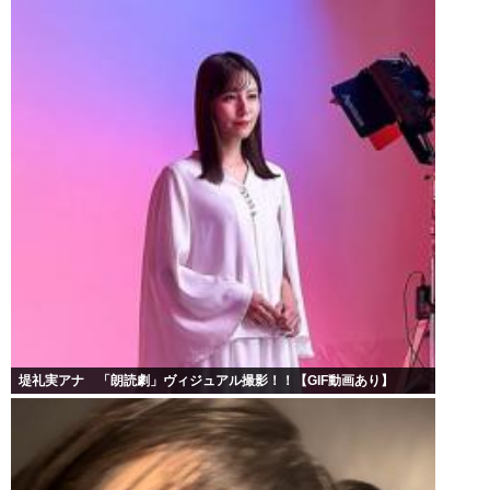
堤礼実アナ 「朗読劇」ヴィジュアル撮影！！【GIF動画あり】