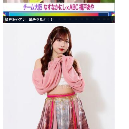
福戸あやアナ 脇チラ見え！！