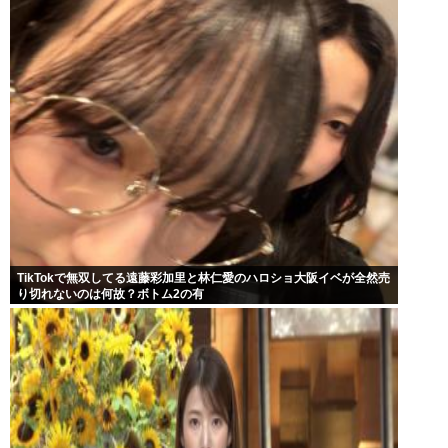
TikTokで無双してる遠藤彩加里と林仁愛のハロショ大阪イベが全然売
り切れないのは何故？ボトム2の有