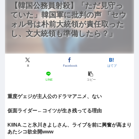
【韓国公務員射殺】「ただ見守っ
ていた」韓国軍に批判の声 「セウ
ォル号は朴前大統領が責任取った
し、文大統領も準備したら？」
X
Facebook
はてブ
LINE
コピー
重度ゲェジが主人公のドラマアニメ、ない
仮面ライダー←コイツが生き残ってる理由
KIINA.こと氷川きよしさん、ライブを前に興奮が高まり
あたシコ欲全開www