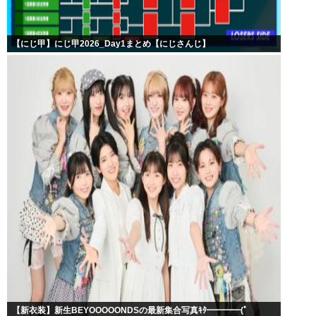
【にじ甲】にじ甲2026_Day1まとめ【にじさんじ】
【新衣装】新生BEYOOOOONDSの最新集合写真ｷﾀ━━━━(ﾟ