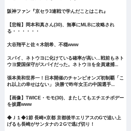
阪神ファン『京セラ3連戦で学んだことはこれ』
【悲報】岡本和真さん(30)、無事にMLBに攻略され
る・・・・・・
大谷翔平と佐々木朗希、不穏www
スパイ、ネトウヨに化けている確率が高い…戦前もネト
ウヨ愛国保守がスパイだった。ネトウヨを全員逮捕...
張本美和世界一！日本開催のチャンピオンズ初制覇「こ
れ以上の幸せはない」 決勝で昨年女王の中国選手...
【画像】TWICE・モモ(30)、またしてもエチエチボデー
を披露www
◆Ｊ１◆1節 長崎×京都 京都後半エリアスのGで追い上
げるも長崎がサンタナの２Gで逃げ切り！