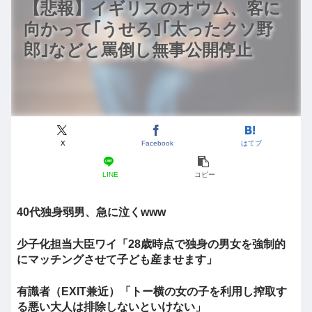
【悲報】イギリスのオウム、客に
向かって｢うせろ｣｢太ったクソ野
郎｣などと罵倒し無事公開停止
X
Facebook
はてブ
LINE
コピー
40代独身弱男、急に泣くwww
少子化担当大臣ワイ「28歳時点で独身の男女を強制的
にマッチングさせて子ども産ませます」
有識者（EXIT兼近）「トー横の女の子を利用し搾取す
る悪い大人は排除しないといけない」