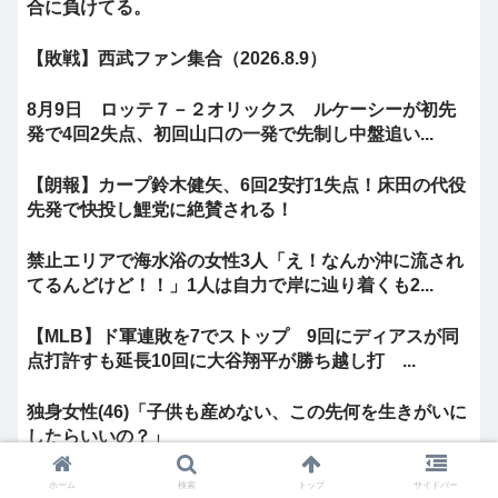
合に負けてる。
【敗戦】西武ファン集合（2026.8.9）
8月9日 ロッテ７－２オリックス ルケーシーが初先
発で4回2失点、初回山口の一発で先制し中盤追い...
【朗報】カープ鈴木健矢、6回2安打1失点！床田の代役
先発で快投し鯉党に絶賛される！
禁止エリアで海水浴の女性3人「え！なんか沖に流され
てるんどけど！！」1人は自力で岸に辿り着くも2...
【MLB】ド軍連敗を7でストップ 9回にディアスが同
点打許すも延長10回に大谷翔平が勝ち越し打 ...
独身女性(46)「子供も産めない、この先何を生きがいに
したらいいの？」
【高校野球】1回戦 八王子実践 1-2x 鳴門渦潮 延長タイ
ホーム
検索
トップ
サイドバー