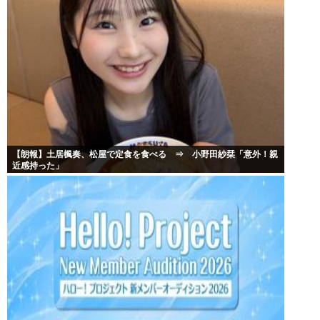
【朗報】土居楓奏、松屋で定食を食べる ⇒ 小野田紗栞「意外！親
近感持った」