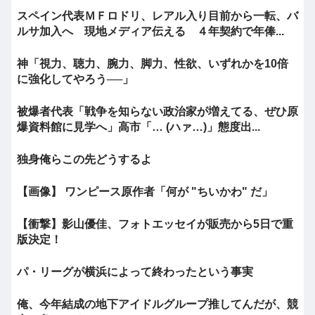
スペイン代表ＭＦロドリ、レアル入り目前から一転、バ
ルサ加入へ 現地メディア伝える ４年契約で年俸...
神「視力、聴力、腕力、脚力、性欲、いずれかを10倍
に強化してやろう──」
被爆者代表「戦争を知らない政治家が増えてる、ぜひ原
爆資料館に見学へ」高市「… (ハァ…)」態度出...
独身俺らこの先どうするよ
【画像】 ワンピース原作者「何が "ちいかわ" だ」
【衝撃】影山優佳、フォトエッセイが販売から5日で重
版決定！
パ・リーグが横浜によって終わったという事実
俺、今年結成の地下アイドルグループ推してんだが、競