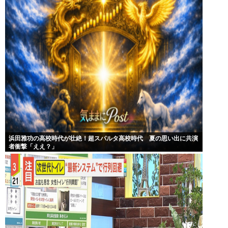
浜田雅功の高校時代が壮絶！超スパルタ高校時代 夏の思い出に共演
者衝撃「ええ？」