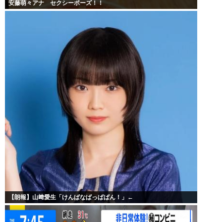
安藤萌々アナ セクシーポーズ！！
【朗報】山﨑愛生「けんぱなぱっぱぱん！」←