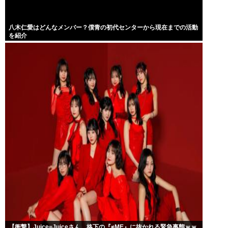
八木仁愛はどんなメンバー？僕青の初代センターから現在までの活動
を紹介
【衝撃】Juice=Juiceさん、格下の『≠ME』に抜かれる緊急事態ｗｗ