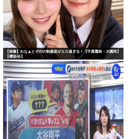
【画像】れなぁとぞのの制服姿がエロ過ぎる！【守屋麗奈・大園玲】
【櫻坂46】