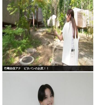
竹﨑由佳アナ ピタパンのお尻！！