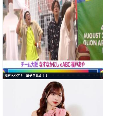
福戸あやアナ 脇チラ見え！！