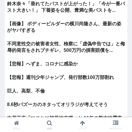
鈴木奈々「垂れてたバストが上がった！」「今が一番バ
スト大きい！」 下着姿を公開、豊満な美バストを...
【画像】 ボディービルダーの横川尚隆さん、最新の姿
がヤバすぎる
不同意性交の被害者女性、検察に「虚偽申告では」と侮
辱的発言をされブチギレ、500万円の損害賠償を...
【悲報】へずま、コロナに感染か
【悲報】週刊少年ジャンプ、発行部数100万部割れ
巨人、高梨、不倫
8.6秒バズーカのネタってオリラジが考えてそう
中居正広「ひそかに被災地支援」か 16年の熊本地震直
後には現地で炊き出し “誰にも知られなくて良...
ホーム
検索
トップ
サイドバー