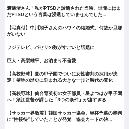
渡邊渚さん「私がPTSDと診断された当時、世間にはま
だPTSDという言葉は浸透していませんでした...
【写真付】中川翔子さんのハワイの結婚式、何故か旦那
がいない
フジテレビ、パセリの数がすごいと話題に
巨人・高梨雄平、お泊まり不倫愛
【高校野球】夏の甲子園でついに女性審判の採用が決
定！聖地の歴史に刻まれる大きな一歩と時代の変化
【高校野球】仙台育英初の女子部員・星よつはが甲子園
へ！須江監督が課した「3つの条件」が凄すぎる
【サッカー界激震】韓国サッカー協会、W杯予選の審判
に“性接待”していたことが発覚 協会カードの決...