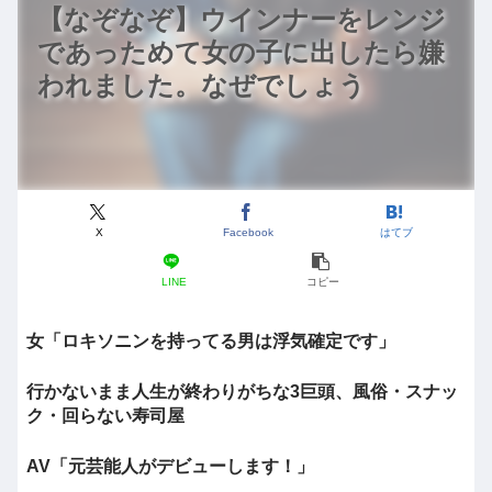
【なぞなぞ】ウインナーをレンジ
であっためて女の子に出したら嫌
われました。なぜでしょう
X
Facebook
はてブ
LINE
コピー
女「ロキソニンを持ってる男は浮気確定です」
行かないまま人生が終わりがちな3巨頭、風俗・スナッ
ク・回らない寿司屋
AV「元芸能人がデビューします！」