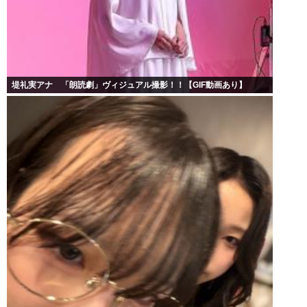
堤礼実アナ 「朗読劇」ヴィジュアル撮影！！【GIF動画あり】