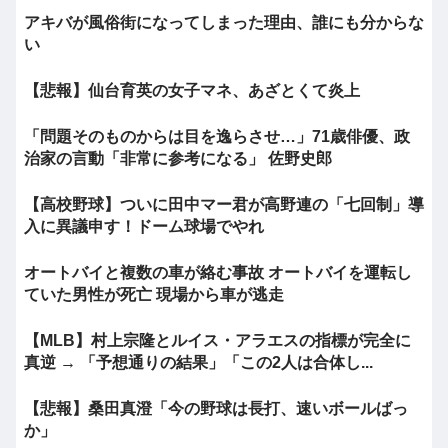
アキバが風俗街になってしまった理由、誰にも分からな
い
【悲報】仙台育英の女子マネ、あざとくて炎上
「問題そのものからは目を逸らさせ…」71歳俳優、政
治家の言動「非常に参考になる」 佐野史郎
【高校野球】ついに田中マー君が高野連の「七回制」導
入に異議申す！ドーム球場でやれ
オートバイと複数の車が絡む事故 オートバイを運転し
ていた男性が死亡 現場から車が逃走
【MLB】村上宗隆とルイス・アラエスの指標が完全に
真逆 → 「予想通りの結果」「この2人は合体し...
【悲報】桑田真澄「今の野球は長打、速いボールばっ
か」