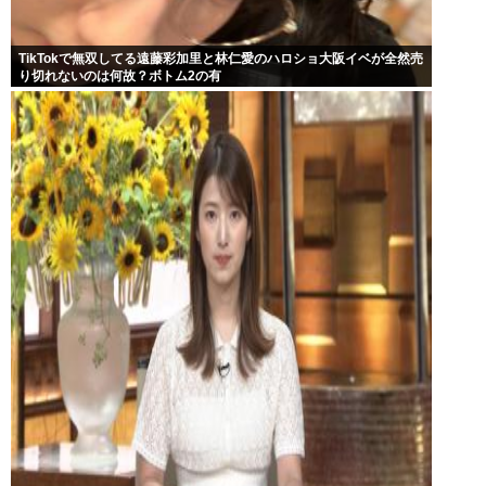
TikTokで無双してる遠藤彩加里と林仁愛のハロショ大阪イベが全然売
り切れないのは何故？ボトム2の有