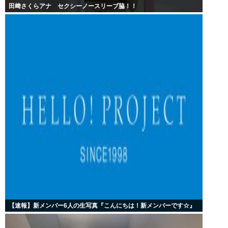
田﨑さくらアナ セクシーノースリーブ脇！！
【速報】新メンバー6人の生写真『こんにちは！新メンバーです☆』