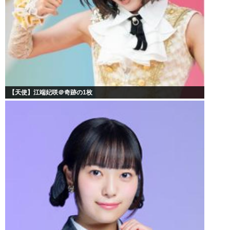
【天使】江端妃咲＠奇跡の1枚