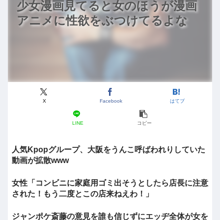
少女漫画見てると女のほうが漫画
アニメに性欲をぶつけてるよな
X
Facebook
はてブ
LINE
コピー
人気Kpopグループ、大阪をうんこ呼ばわれりしていた
動画が拡散www
女性「コンビニに家庭用ゴミ出そうとしたら店長に注意
された！もう二度とこの店来ねえわ！」
ジャンポケ斎藤の意見を誰も信じずにエッヂ全体が女を