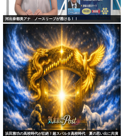
河出奈都美アナ ノースリーブが透ける！！
浜田雅功の高校時代が壮絶！超スパルタ高校時代 夏の思い出に共演