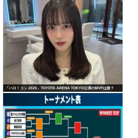
「ハロ！コン 2026」TOYOTA ARENA TOKYO公演のMVPは誰？