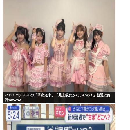
ハロ！コン2026の「革命道中」「最上級にかわいいの！」普通に好
評wwwww