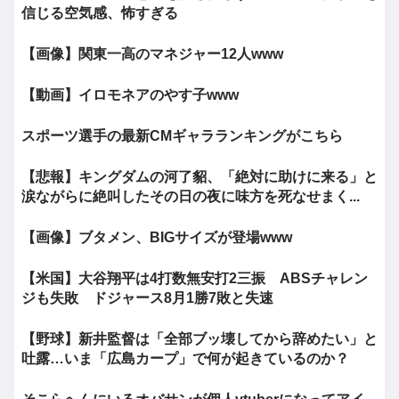
信じる空気感、怖すぎる
【画像】関東一高のマネジャー12人www
【動画】イロモネアのやす子www
スポーツ選手の最新CMギャラランキングがこちら
【悲報】キングダムの河了貂、「絶対に助けに来る」と
涙ながらに絶叫したその日の夜に味方を死なせまく...
【画像】ブタメン、BIGサイズが登場www
【米国】大谷翔平は4打数無安打2三振 ABSチャレン
ジも失敗 ドジャース8月1勝7敗と失速
【野球】新井監督は「全部ブッ壊してから辞めたい」と
吐露…いま「広島カープ」で何が起きているのか？