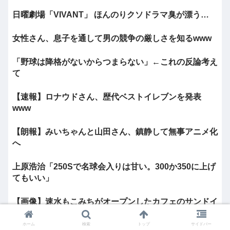
日曜劇場「VIVANT」 ほんのりクソドラマ臭が漂う…
女性さん、息子を通して男の競争の厳しさを知るwww
「野球は降格がないからつまらない」←これの反論考え
て
【速報】ロナウドさん、歴代ベストイレブンを発表
www
【朗報】みいちゃんと山田さん、鎮静して無事アニメ化
へ
上原浩治「250Sで名球会入りは甘い。300か350に上げ
てもいい」
【画像】速水もこみちがオープンしたカフェのサンドイ
ッチセット3000円www
ホーム
検索
トップ
サイドバー