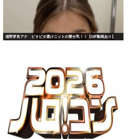
浦野芽良アナ ピタピタ透けニットの乗せ乳！！【GIF動画あり】