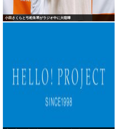
小田さくらと弓桁朱琴がラジオ中に大喧嘩