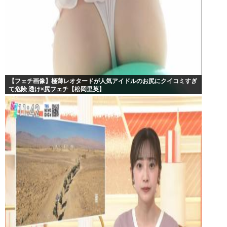
【フェチ画像】極薄レオタードが人気アイドルのお尻にクイコミすぎ
て危険 透け×尻フェチ【松岡里英】