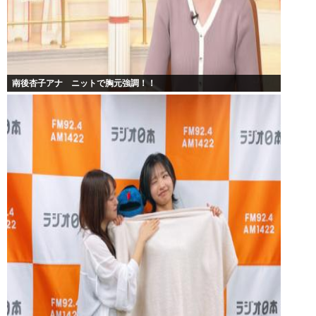
南後杏子アナ ニットで胸元強調！！