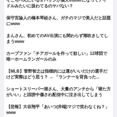
そこらへんにいるオバサンが個人vtuberになってアイ
ドルみたいに扱わてるのヤバない？
保守言論人の橋本琴絵さん、ガチのマジで美人だと話題
にwww
まんさん、初めてのAV出演にも関わらず潮吹きしてし
まうwww
カープファン「チアガールを作って欲しい」12球団で
唯一ホームランガールのみ
【MLB】菅野智之は指標的には運がいいだけの選手だ
けど実際はどう思う？ → 「ランナーを背負った...
ショートスリーパー堀さん、大量のアンチから「寝た方
がいい」と誹謗中傷され配信中に泣き出してしまう
【悲報】大谷翔平「あいつ(井端)マジで笑わなくね？」
www