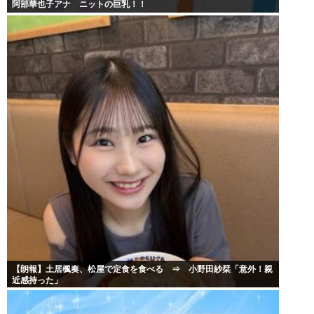
阿部華也子アナ ニットの巨乳！！
【朗報】土居楓奏、松屋で定食を食べる ⇒ 小野田紗栞「意外！親
近感持った」