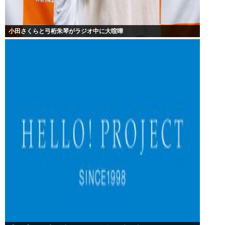
小田さくらと弓桁朱琴がラジオ中に大喧嘩