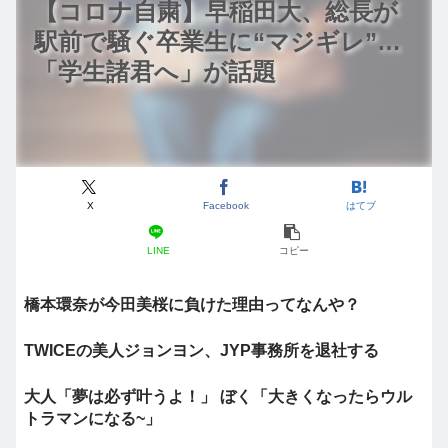
【コロナ自粛】早稲田大、総長が
駅前で騒ぐ卒業生に“マジギレ”…
「学生諸君へ」が話題
X
Facebook
はてブ
LINE
コピー
橋本環奈が今田美桜に負けた理由ってなんや？
TWICEの美人ジョンヨン、JYP事務所を退社する
大人「夢は必ず叶うよ！」 ぼく「大きくなったらウル
トラマンになる~」