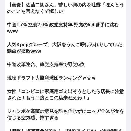
【画像】佐藤二朗さん、苦しい胸の内を吐露「ほんとう
のことを言えなくて悔しい」
中道1.7% 立憲2.0% 政党支持率 野党の5,6 番手に沈む
www
人気Kpopグループ、大阪をうんこ呼ばわれりしていた
動画が拡散www
中道改革連合、政党支持率で野党6位
現役ドラフト大勝利球団ランキングｗｗｗ
女性「コンビニに家庭用ゴミ出そうとしたら店長に注意
された！もう二度とこの店来ねえわ！」
ジャンポケ斎藤の意見を誰も信じずにエッヂ全体が女を
信じる空気感、怖すぎる