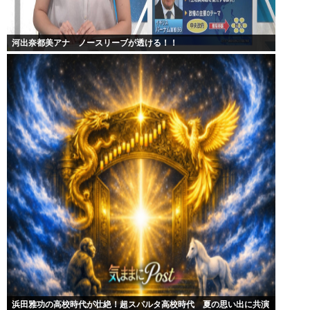
河出奈都美アナ ノースリーブが透ける！！
浜田雅功の高校時代が壮絶！超スパルタ高校時代 夏の思い出に共演