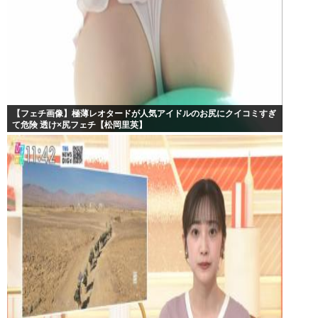
【フェチ画像】極薄レオタードが人気アイドルのお尻にクイコミすぎ
て危険 透け×尻フェチ【松岡里英】