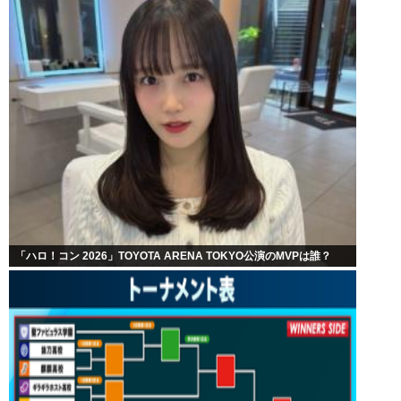
「ハロ！コン 2026」TOYOTA ARENA TOKYO公演のMVPは誰？