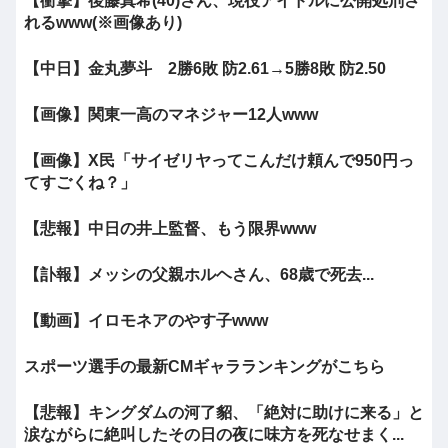
【衝撃】後藤真希(40)さん、現役アイドルに公開処刑さ
れるwww(※画像あり)
【中日】金丸夢斗 2勝6敗 防2.61→5勝8敗 防2.50
【画像】関東一高のマネジャー12人www
【画像】X民「サイゼリヤってこんだけ頼んで950円っ
てすごくね？」
【悲報】中日の井上監督、もう限界www
【訃報】メッシの父親ホルヘさん、68歳で死去...
【動画】イロモネアのやす子www
スポーツ選手の最新CMギャラランキングがこちら
【悲報】キングダムの河了貂、「絶対に助けに来る」と
涙ながらに絶叫したその日の夜に味方を死なせまく...