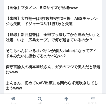
【画像】ブタメン、BIGサイズが登場www
【米国】大谷翔平は4打数無安打2三振 ABSチャレン
ジも失敗 ドジャース8月1勝7敗と失速
【野球】新井監督は「全部ブッ壊してから辞めたい」と
吐露…いま「広島カープ」で何が起きているのか？
そこらへんにいるオバサンが個人vtuberになってアイ
ドルみたいに扱わてるのヤバない？
保守言論人の橋本琴絵さん、ガチのマジで美人だと話題
にwww
まんさん、初めてのAV出演にも関わらず潮吹きしてし
まうwww
カープファン「チアガールを作って欲しい」12球団で
ホーム
検索
トップ
サイドバー
唯一ホームランガールのみ