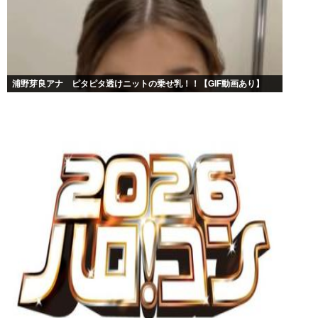
浦野芽良アナ ピタピタ透けニットの乗せ乳！！【GIF動画あり】