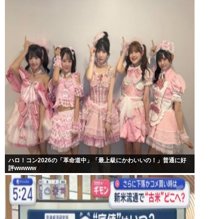
ハロ！コン2026の「革命道中」「最上級にかわいいの！」普通に好
評wwwww