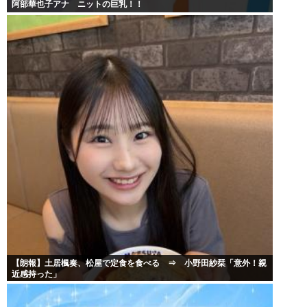
阿部華也子アナ ニットの巨乳！！
【朗報】土居楓奏、松屋で定食を食べる ⇒ 小野田紗栞「意外！親
近感持った」