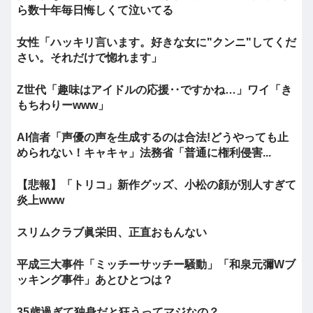
ら数十年毎日悔しくて泣いてる
女性「ハッキリ言います。好きな女に"クンニ"してくだ
さい。それだけで惚れます」
Z世代「趣味はアイドルの応援‥ですかね…」ワイ「き
もちわりーwww」
AI信者「声優の声を生成するのは合法!どうやっても止
められない！キャキャ」法務省「普通に権利侵害...
【悲報】「トリコ」新作グッズ、小松の顔が別人すぎて
炎上www
スリムクラブ眞栄田、正直おもんない
平成三大事件「ミッチーサッチー騒動」「和泉元彌Wブ
ッキング事件」あとひとつは？
35歳過ぎて独身だと狂うってマジなの？