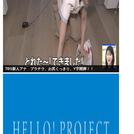
TBS新人アナ ブラチラ、お尻くっきり、Y字開脚！！