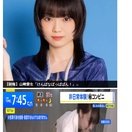
【朗報】山﨑愛生「けんぱなぱっぱぱん！」←