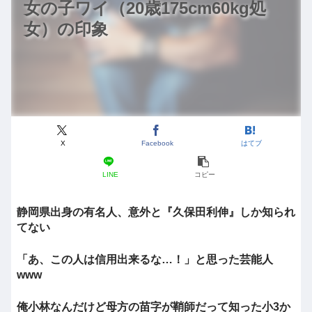
女の子ワイ（20歳175cm60kg処
女）の印象
X
Facebook
はてブ
LINE
コピー
静岡県出身の有名人、意外と『久保田利伸』しか知られ
てない
「あ、この人は信用出来るな…！」と思った芸能人
www
俺小林なんだけど母方の苗字が鞘師だって知った小3か