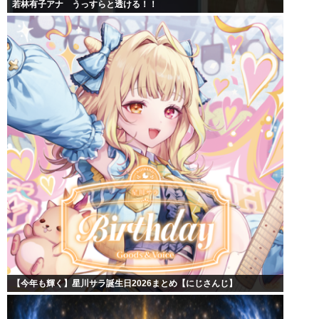
若林有子アナ うっすらと透ける！！
【今年も輝く】星川サラ誕生日2026まとめ【にじさんじ】