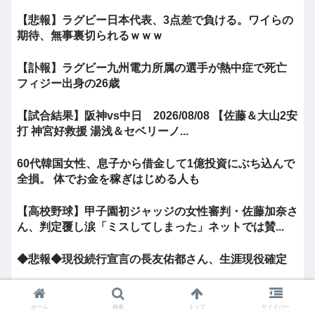
【悲報】ラグビー日本代表、3点差で負ける。ワイらの
期待、無事裏切られるｗｗｗ
【訃報】ラグビー九州電力所属の選手が熱中症で死亡
フィジー出身の26歳
【試合結果】阪神vs中日 2026/08/08 【佐藤＆大山2安
打 神宮好救援 湯浅＆セベリーノ...
60代韓国女性、息子から借金して1億投資にぶち込んで
全損。 体でお金を稼ぎはじめる人も
【高校野球】甲子園初ジャッジの女性審判・佐藤加奈さ
ん、判定覆し涙「ミスしてしまった」ネットでは賛...
◆悲報◆現役続行宣言の長友佑都さん、生涯現役確定
阪神、守備崩壊で中日に2連敗・・・・・・
ホーム
検索
トップ
サイドバー