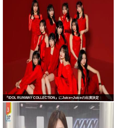
『IDOL RUNWAY COLLECTION』にJuice=Juiceの出演決定