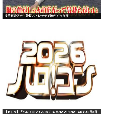
後呂有紗アナ 骨盤ストレッチで胸がくっきり！！
【セトリ】「ハロ！コン！2026」TOYOTA ARENA TOKYO 8月8日