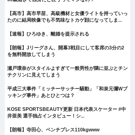
【高市】高市早苗、高級機材と女優ライトを持っていっ
たのに結局映像でも不気味なトカゲ顔になってしま...
【速報】ひろゆき、離婚を提示される
【朗報】Jリーグさん、開幕3戦目にして客席の3分の2
を無料開放してしまう
瀬戸環奈がスタイルよすぎて一般男性が隣に並ぶとチン
チクリンに見えてしまう
平成三大事件「ミッチーサッチー騒動」「和泉元彌Wブ
ッキング事件」あとひとつは？
KOSE SPORTSBEAUTY更新 日本代表スケーター #中
井亜美 選手独占インタビュー！シ...
【朗報】寺田心、ベンチプレス110kgwww