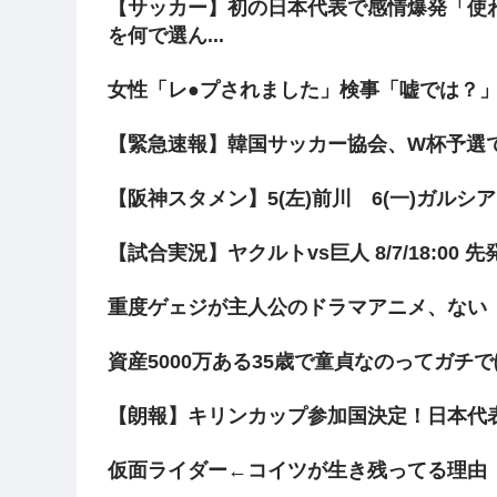
【サッカー】初の日本代表で感情爆発「使
を何で選ん...
女性「レ●プされました」検事「嘘では？
【緊急速報】韓国サッカー協会、W杯予選で
【阪神スタメン】5(左)前川 6(一)ガルシア v
【試合実況】ヤクルトvs巨人 8/7/18:00 
重度ゲェジが主人公のドラマアニメ、ない
資産5000万ある35歳で童貞なのってガチ
【朗報】キリンカップ参加国決定！日本代
仮面ライダー←コイツが生き残ってる理由