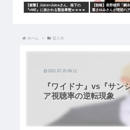
【衝撃】Juice=Juiceさん、格下の
【朗報】長野桃羽「嗣
『≠ME』に抜かれる緊急事態ｗｗｗｗ
重さゆみさんが理想の
ｗｗｗｗｗｗｗｗ
ホーム
芸スポ
2021.07.25 09:11
『ワイドナ』vs『サン
ア視聴率の逆転現象