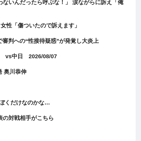
わないんだったら呼ぶな！」 涙ながらに訴え「俺
」女性「傷ついたので訴えます」
審判への“性接待疑惑”が発覚し大炎上
s中日 2026/08/07
先発 奥川恭伸
でぼくだけなのかな…
表の対戦相手がこちら