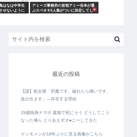
島はなは中学生
アミーズ事務所の首領アミー谷本が選
させないように
ぶスペオキ5人集がついに決定してし
期2人は気づ
まう
最近の投稿
【謎】処女膜「邪魔です、破れたら痛いです、
血が出ます」←存在する理由
29歳独身ナマポ 孤独で死にそう どうしてこう
なった俺ら とりあえずオ●ニーしてきた
ケンモメンが18年ぶりに見る画像がこちら