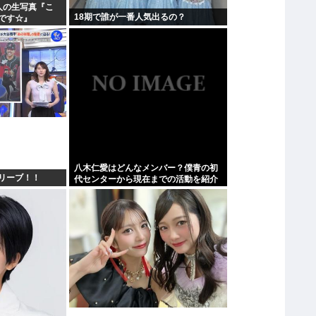
人の生写真『こ
18期で誰が一番人気出るの？
です☆』
八木仁愛はどんなメンバー？僕青の初
リーブ！！
代センターから現在までの活動を紹介