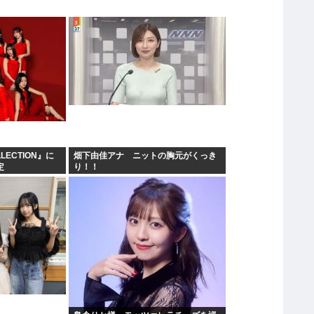
LLECTION』に
畑下由佳アナ ニットの胸元がくっき
定
り！！