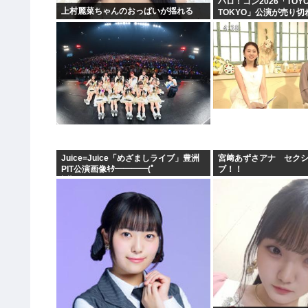
ハロ！コン2026「TOYO
上村麗菜ちゃんのおっぱいが揺れる
TOKYO」公演が売り切
Juice=Juice「めざましライブ」豊洲
宮﨑あずさアナ セク
PIT公演画像ｷﾀ━━━━(ﾟ
ブ！！
∀ﾟ)━━━━!!