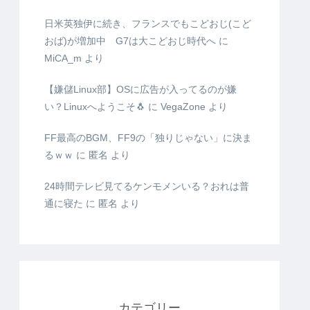
日米英独伊に続き、フランスでもこどおじ(こど
おば)が増加中 G7は大こどおじ時代へ
に
MiCA_m
より
【嫌儲Linux部】OSに広告が入ってるのが嫌
い？Linuxへようこそ🐧
に
VegaZone
より
FF最高のBGM、FF9の「独りじゃない」に決ま
るｗｗ
に
匿名
より
24時間テレビ見てるケンモメンいる？おれは普
通に寝た
に
匿名
より
カテゴリー