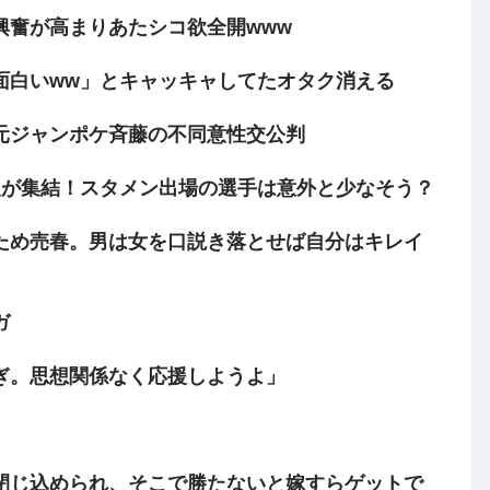
に興奮が高まりあたシコ欲全開www
面白いww」とキャッキャしてたオタク消える
元ジャンポケ斉藤の不同意性交公判
人が集結！スタメン出場の選手は意外と少なそう？
ため売春。男は女を口説き落とせば自分はキレイ
ガ
ぎ。思想関係なく応援しようよ」
閉じ込められ、そこで勝たないと嫁すらゲットで