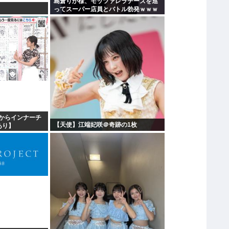
島倉りか様、モッツァレラチーズを巡
ってスーパー店員とバトル勃発ｗｗｗ
からインナーチ
【天使】江端妃咲＠奇跡の1枚
あり】