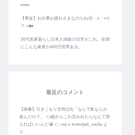
www
【華金】お仕事お疲れさまなのらね✌(・o・🍬)
フゥ🏡
30代実家暮らし日本人姉妹の日常がこれ。全国
にこんな家庭が400万世帯ある。
最近のコメント
【画像】引きこもり女性(29)「なんで私なんか
産んだの？」 👈娘からこれ言われたらなんて答
えればいいんだ😭
に
vse o kottedjah_owSa
よ
り