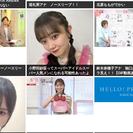
TA ARENA
堤礼実アナ ノースリーブ！！
北原ももがでかい
れない
シーノースリー
小野田紗栞ってスーパーアイドルスー
鈴木奈穂子アナ 袖口
パー人気メンになれる可能性あったよ
ラ見え！！【GIF動画
な？