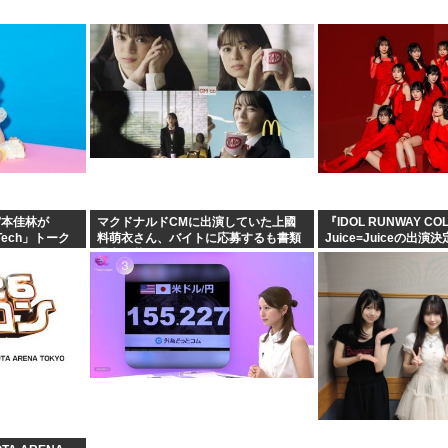
宮本佳林が
マクドナルドCMに出演していた上國
『IDOL RUNWAY CO
s Tech」トーク
料萌衣さん、バイトに応募するも書類
Juice=Juiceの出演決
選考で落ちる