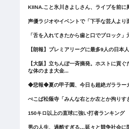
KIINA.こと氷川きよしさん、ライブを前
声優ラジオやイベントで「下手な芸人より
「舌を入れてきたから歯と口でブロック」
【朗報】プレミアリーグに最多9人の日本
【大阪】立ちんぼ一斉摘発。ホストに貢ぐ
な体のまま大金...
◆悲報◆夏の甲子園、今日も超絶ガララー
ぺこぱ松蔭寺「みんな右とか左とか拘りす
150キロ以上の直球に強い打者ランキング
男の人生、過酷すぎる…延々と競争社会に