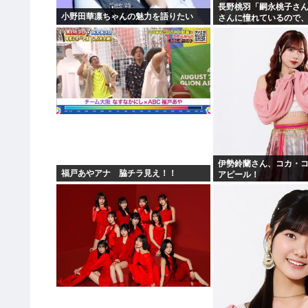
長野桃羽「嗣永桃子さ
小野田華凛ちゃんの魅力を語りたい
さんに憧れているので
の部分をぎゅっと集め
伊勢鈴蘭さん、コカ・
福戸あやアナ 脇チラ見え！！
アピール！