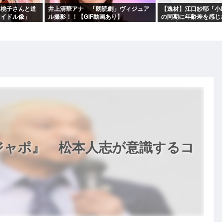
永桃子さんと道
井上清華アナ 「朗読劇」ヴィジュア
【逸材】江口紗耶「小
アイドル像」
ル撮影！！【GIF動画あり】
の同期に年齢差を感じ
気を遣っているが、同
ジャポ』 松本人志が意識するコ