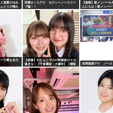
んと道重さゆみ
田﨑さくらアナ セクシーノースリー
【速報】新メンバー6
、ふたりの憧れ
ブ脇！！
んにちは！新メンバー
た存在になり
コーラ愛を全力
【画像】れなぁとぞのの制服姿がエロ
吉岡恵麻アナ ノース
過ぎる！【守屋麗奈・大園玲】【櫻坂
46】