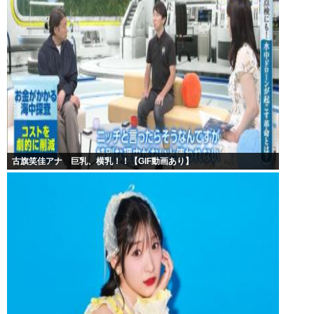
古旗笑佳アナ 巨乳、横乳！！【GIF動画あり】