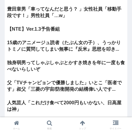
豊田章男「車ってなんだと思う？ 」女性社員「移動手
段です！」男性社員「…w」
【NTE】Ver.1.3予告番組
15歳のアニメージュ読者（たぶん女の子）、うっかり
トミノに質問してしまい無事に『反米』思想を叩き...
独身弱男ってしゃぶしゃぶとかすき焼きを年に一度も食
べないらしいぞ
父「TVチャンピョンで優勝しました」いとこ「医者で
す」叔父「三菱の宇宙/防衛開発の結構偉い人です...
人気芸人「これだけ食べて2000円もいかない、日高屋
は神」
【画像】へずまりゅう、熊本でとんでもないものを提供
してしまい大炎上www
ホーム
検索
トップ
サイドバー