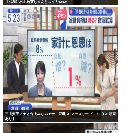
【ﾒﾛﾒﾛ】杉山結菜ちゃんとスイカwww
三山賀子アナと森山みなみアナ 巨乳 ＆ ノースリーブ！！【GIF動画
あり】