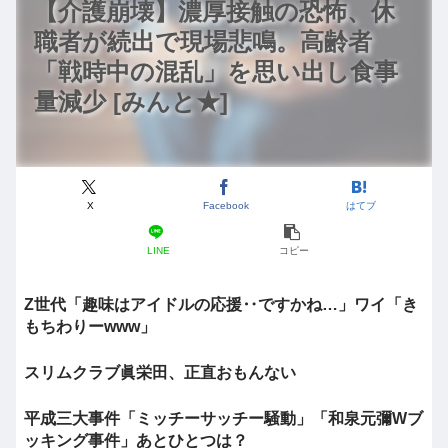
【介護崩壊】濃厚接触の恐怖、休
職者が続出で現場悲鳴。高齢者
「戦時中の混乱」を思い出し食事
量減少 [みんと★]
X
Facebook
はてブ
LINE
コピー
Z世代「趣味はアイドルの応援‥ですかね…」ワイ「き
もちわりーwww」
スリムクラブ眞栄田、正直おもんない
平成三大事件「ミッチーサッチー騒動」「和泉元彌Wブ
ッキング事件」あとひとつは？