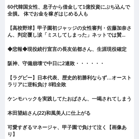
60代韓国女性、息子から借金して1億投資にぶち込んで
全損。 体でお金を稼ぎはじめる人も
【高校野球】甲子園初ジャッジの女性審判・佐藤加奈さ
ん、判定覆し涙「ミスしてしまった」ネットでは賛...
◆悲報◆現役続行宣言の長友佑都さん、生涯現役確定
阪神、守備崩壊で中日に2連敗・・・・・・
【ラグビー】日本代表、歴史的初勝利ならず…オースト
ラリアに逆転負け 8戦全敗
ケンモハックを実践してたおばさん、一喝されてしまう
本田望結さん(22)和風美人に仕上がる
可愛すぎるマネージャ、甲子園で負けて泣く【画像あ
り】