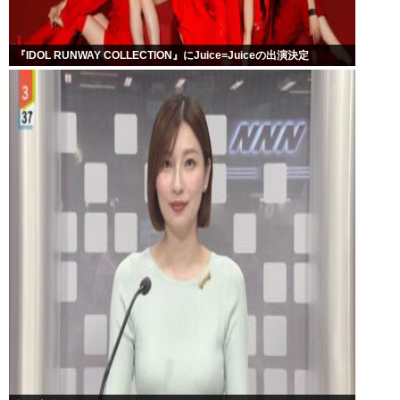
『IDOL RUNWAY COLLECTION』にJuice=Juiceの出演決定