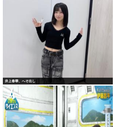
井上春華、へそ出し