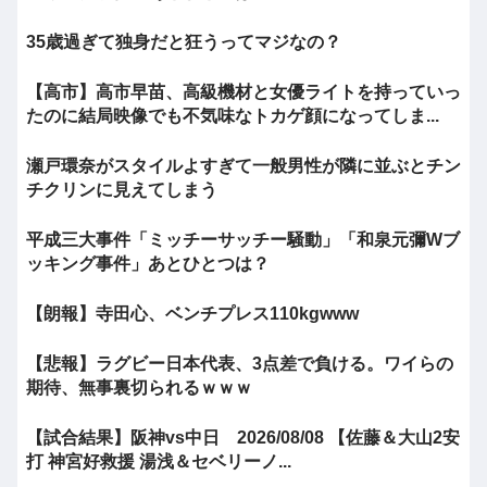
35歳過ぎて独身だと狂うってマジなの？
【高市】高市早苗、高級機材と女優ライトを持っていっ
たのに結局映像でも不気味なトカゲ顔になってしま...
瀬戸環奈がスタイルよすぎて一般男性が隣に並ぶとチン
チクリンに見えてしまう
平成三大事件「ミッチーサッチー騒動」「和泉元彌Wブ
ッキング事件」あとひとつは？
【朗報】寺田心、ベンチプレス110kgwww
【悲報】ラグビー日本代表、3点差で負ける。ワイらの
期待、無事裏切られるｗｗｗ
【試合結果】阪神vs中日 2026/08/08 【佐藤＆大山2安
打 神宮好救援 湯浅＆セベリーノ...