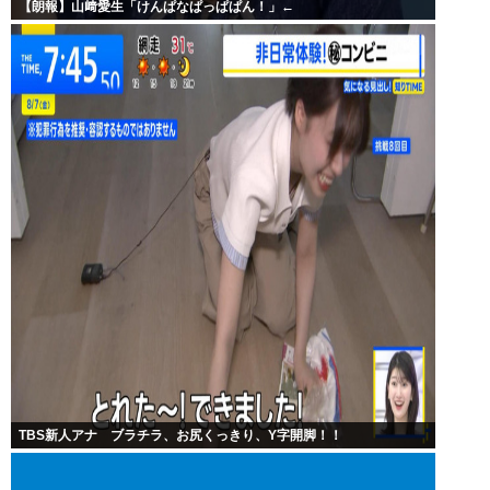
【朗報】山﨑愛生「けんぱなぱっぱぱん！」←
TBS新人アナ ブラチラ、お尻くっきり、Y字開脚！！