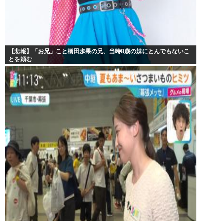
【悲報】「お兄」こと橋田歩果の兄、当時8歳の妹にとんでもないこ
とを頼む