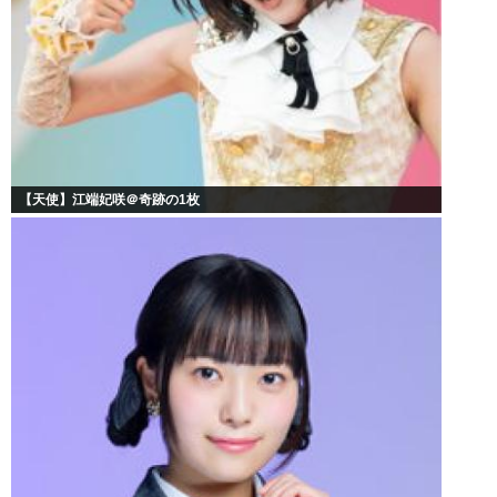
【天使】江端妃咲＠奇跡の1枚