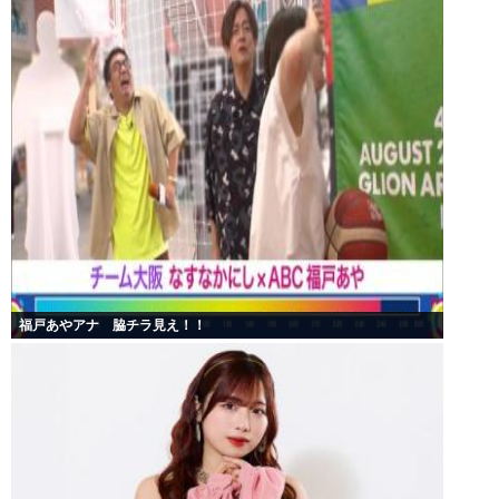
福戸あやアナ 脇チラ見え！！