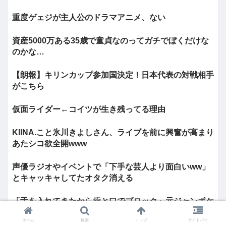
重度ゲェジが主人公のドラマアニメ、ない
資産5000万ある35歳で童貞なのってガチでぼくだけな
のかな…
【朗報】キリンカップ参加国決定！日本代表の対戦相手
がこちら
仮面ライダー←コイツが生き残ってる理由
KIINA.こと氷川きよしさん、ライブを前に興奮が高まり
あたシコ欲全開www
声優ラジオやイベントで「下手な芸人より面白いww」
とキャッキャしてたオタク消える
「舌を入れてきたから歯と口でブロック」元ジャンポケ
斉藤の不同意性交公判
ホーム
検索
トップ
サイドバー