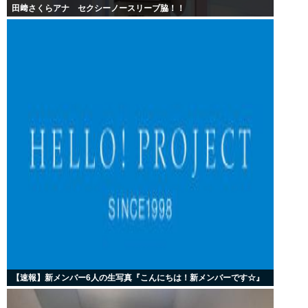
田﨑さくらアナ セクシーノースリーブ脇！！
【速報】新メンバー6人の生写真『こんにちは！新メンバーです☆』