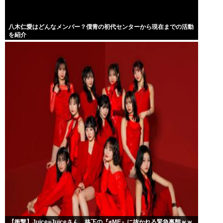
八木仁愛はどんなメンバー？僕青の初代センターから現在までの活動
を紹介
【衝撃】Juice=Juiceさん、格下の『≠ME』に抜かれる緊急事態ｗｗ