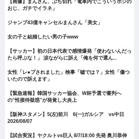
【画像】まんさん、ぶち切れ「電車内でこういうポジの
おじ、ガチでイラネ」
ジャンプ43億キャンセルまんさん「美女」
女の子と結婚したい男の子www
【サッカー】初の日本代表で感情爆発「使わないんだっ
たら呼ぶな！」 涙ながらに訴え「俺を何で選ん...
女性「レ●プされました」検事「嘘では？」女性「傷つ
いたので訴えます」
【緊急速報】韓国サッカー協会、W杯予選で審判へ
の“性接待疑惑”が発覚し大炎上
【阪神スタメン】5(左)前川 6(一)ガルシア vs中日
2026/08/07
【試合実況】ヤクルトvs巨人 8/7/18:00 先発 奥川恭伸