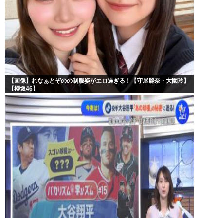
【画像】れなぁとぞのの制服姿がエロ過ぎる！【守屋麗奈・大園玲】
【櫻坂46】