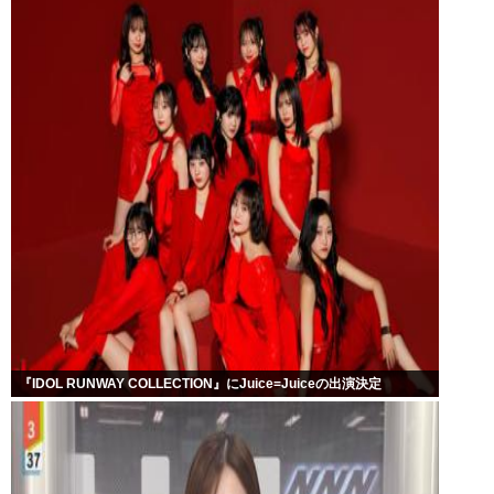
『IDOL RUNWAY COLLECTION』にJuice=Juiceの出演決定