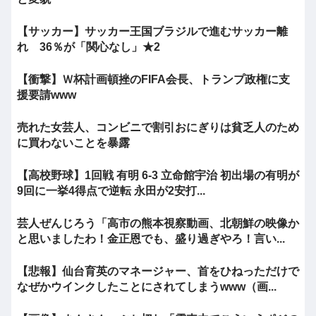
【サッカー】サッカー王国ブラジルで進むサッカー離
れ 36％が「関心なし」★2
【衝撃】Ｗ杯計画頓挫のFIFA会長、トランプ政権に支
援要請www
売れた女芸人、コンビニで割引おにぎりは貧乏人のため
に買わないことを暴露
【高校野球】1回戦 有明 6-3 立命館宇治 初出場の有明が
9回に一挙4得点で逆転 永田が2安打...
芸人ぜんじろう「高市の熊本視察動画、北朝鮮の映像か
と思いましたわ！金正恩でも、盛り過ぎやろ！言い...
【悲報】仙台育英のマネージャー、首をひねっただけで
なぜかウインクしたことにされてしまうwww（画...