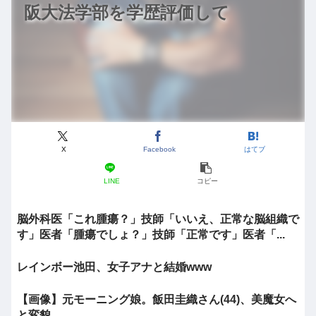
阪大法学部を学歴評価して
X
Facebook
はてブ
LINE
コピー
脳外科医「これ腫瘍？」技師「いいえ、正常な脳組織で
す」医者「腫瘍でしょ？」技師「正常です」医者「...
レインボー池田、女子アナと結婚www
【画像】元モーニング娘。飯田圭織さん(44)、美魔女へ
と変貌