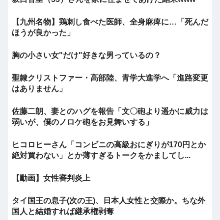
【九州名物】鶏刺し食べた医師、全身麻痺に…「死んだ
ほうが良かった」
胸の小さい女"だけ"好きな男っているの？
聖隷クリストファー・高部陸、青学大進学へ「進路変更
はありません」
佐藤二朗、妻とのハグを報告「文〇砲より遥かに威力は
弱いが、僕のノロケ砲をお見舞いする」
ヒコロヒーさん「コンビニの高級おにぎりが170円とか
絶対買わない」とか薄すぎるトークをかましてし...
【動画】女性審判炎上
タイ国王の息子(次の王)、日本人女性と交際か。ちな外
国人と結婚すれば継承権剥奪