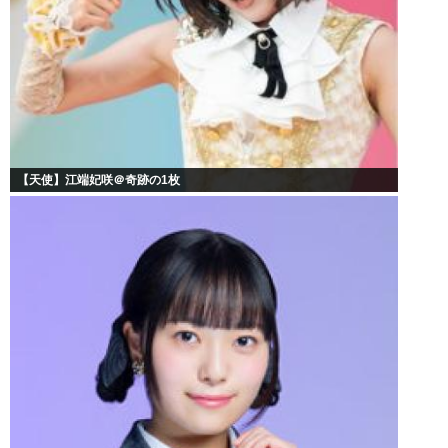
【天使】江端妃咲＠奇跡の1枚