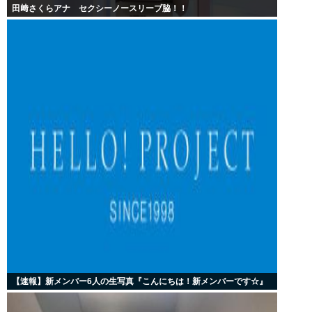
田﨑さくらアナ セクシーノースリーブ脇！！
【速報】新メンバー6人の生写真『こんにちは！新メンバーです☆』