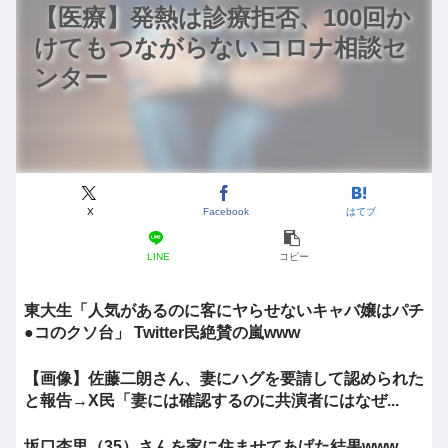
【医療】発熱は診療拒否、100回か
けてもつながらないコロナ相談セ
ンター
X
Facebook
はてブ
LINE
コピー
東大生「人気があるのに客にヤらせないキャバ嬢はパチ
●コのクソ台」 Twitter民絶賛の嵐www
【画像】佐藤二朗さん、妻にハグを要請して認められた
と報告→X民「妻には確認するのに共演者にはなぜ...
坂口杏里（35）さんを家に住ませてあげた結果www