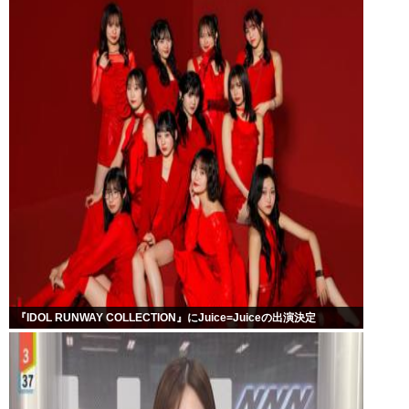
『IDOL RUNWAY COLLECTION』にJuice=Juiceの出演決定