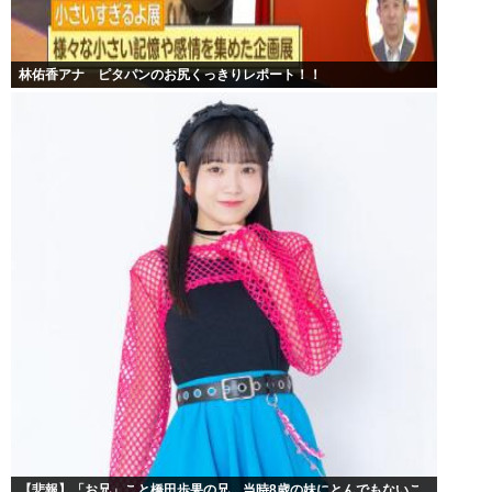
林佑香アナ ピタパンのお尻くっきりレポート！！
【悲報】「お兄」こと橋田歩果の兄、当時8歳の妹にとんでもないこ