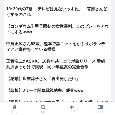
10~20代の7割 「テレビは見ないっすね」…有吉さんど
うするのこれ
【ゴンギウム】甲子園初の女性審判、このプレーをアウ
トにするwww
中居正広さん53歳、熊本で黒ニットをかぶりボランテ
ィアと寄付をしている模様
玉置浩二&ASKA、10数年越しコラボ曲リリース 番組
共演きっかけで実現…同い年盟友の完全合作
【感動】広末涼子さん「再出発したい」
【悲報】Jリーグ開幕戦視聴率、爆死www
【画像】このレベルの女の子「ふーん、私も誘ってくれ
ないんだ⋯」
ホーム
検索
トップ
サイドバー