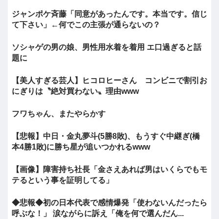
ジャンポケ斉藤「同意があったんです。本当です。信じ
て下さい」←何でこの主張が通らないの？
ソシャゲの男の娘、男性用水着を着用 エ口過ぎると話
題に
【美人すぎる芸人】ヒコロヒーさん コンビニで割引お
にぎりは〝絶対買わない〟理由www
フワちゃん、またやらかす
【悲報】中日・金丸夢斗(5勝8敗)、もうすぐ中継ぎ(橋
本4勝1敗)に勝ち星が追いつかれるwww
【画像】障害持ち社長「金さえあれば男はいくらでもモ
テるという事を証明してる」
◆悲報◆初の日本代表で感情爆発「使わないんだったら
呼ぶな！」 涙ながらに訴え「俺を何で選んだん...