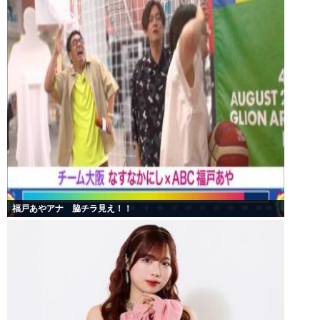
福戸あやアナ 脇チラ見え！！