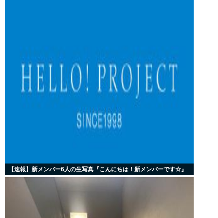
【速報】新メンバー6人の生写真『こんにちは！新メンバーです☆』