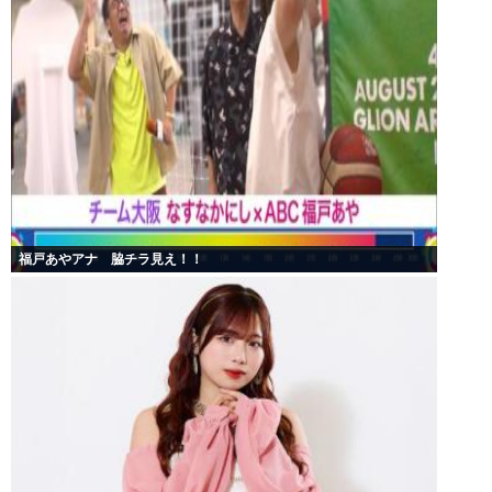
福戸あやアナ 脇チラ見え！！