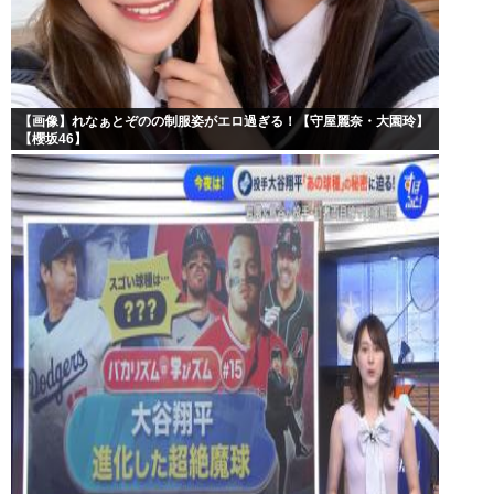
【画像】れなぁとぞのの制服姿がエロ過ぎる！【守屋麗奈・大園玲】
【櫻坂46】