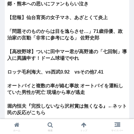
郷・熊本への思いにファンもらい泣き
【悲報】仙台育英の女子マネ、あざとくて炎上
「問題そのものからは目を逸らさせ…」71歳俳優、政
治家の言動「非常に参考になる」 佐野史郎
【高校野球】ついに田中マー君が高野連の「七回制」導
入に異議申す！ドーム球場でやれ
ロッテ毛利海大、vs西武0.92 vsその他7.41
オートバイと複数の車が絡む事故 オートバイを運転し
ていた男性が死亡 現場から車が逃走
堀内恒夫『完投しないなら沢村賞は無くなる』←ネット
民の反応がこちら
【MLB】村上宗隆とルイス・アラエスの指標が完全に
ホーム
検索
トップ
サイドバー
真逆 → 「予想通りの結果」「この2人は合体し...