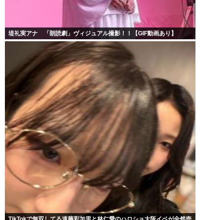
堤礼実アナ 「朗読劇」ヴィジュアル撮影！！【GIF動画あり】
TikTokで無双してる遠藤彩加里と林仁愛のハロショ大阪イベが全然売