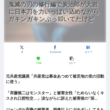
鬼滅の刃の修行編で炭治郎が大岩
に日本刀を力いっぱい込めながら
ガキンガキンぶっ叩いてたけど
X
Facebook
はてブ
LINE
コピー
元共産党議員「共産党は募金あつめて被災地の党の活動
に使う」
「斉藤慎二はモンスター」と被害女性「ためらいなくキ
スされ口腔性交…」涙ながらに訴えた被害後の”深...
ジャンポケ斉藤の被害者、想像以上にガチギレしてるも