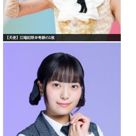
【天使】江端妃咲＠奇跡の1枚