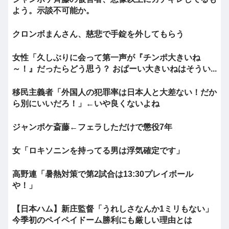
よう。示談不可能か。
クロンボまんさん、慈悲で手錠を外してもらう
女性「久しぶりに会って第一声が『チンポ大きいね
～！』だったらどう思う？ おぱーい大きいねはそうい...
移民主義者「外国人の犯罪率は日本人と大差ない！だか
ら別にいいだろ！」←いや良くないよね
ジャンポケ斎藤←フェラしただけで懲役7年
女「ロキソニンを持ってる男は浮気確定です」
高野連「暑熱対策で第2試合は13:30プレイボール
や！」
【日本ハム】新庄監督「うれしさなんか1ミリもない」
今季初のペイペイドーム勝利にも厳しい理由とは