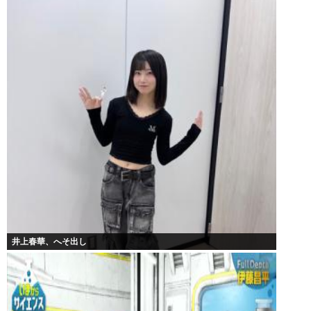
井上春華、へそ出し