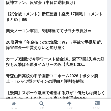
阪神ファン、反省会（中日に逆転負け）
【試合後コメント】新庄監督｜楽天 17回戦｜コメント
まとめ｜8/6
楽天ノーコン軍団、5死球当ててサヨナラ負けｗ
20歳男性「年金払うのは無駄！w」→事故で手足切断、
障害年金一生貰えないと知り泣く
カープ3連敗で今季ワースト借金16。森下7回2失点の好
投も反撃は石原タイムリーのみ【広島1-2D...
青森山田高校の甲子園新ユニホーム2026｜ボタン廃
止・Tシャツ型デザインの理由と評判を解説
【疑問】スポーツ漫画で退部する奴が「俺たちは楽しく
やりたかったんだよ」って言い出す理由www
ホーム
検索
トップ
サイドバー
◆Ｊ１◆1節 横浜FM×鹿島 横浜16才三井寺の1G2起点