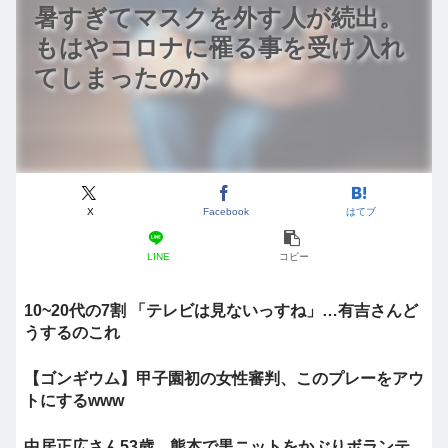
暑すぎてマスクを外す人が続出。
もはやコロナに罹る事を受け入れ
てしまったのか
X
Facebook
はてブ
LINE
コピー
10~20代の7割 「テレビは見ないっすね」…有吉さんど
うするのこれ
【ゴンギウム】甲子園初の女性審判、このプレーをアウ
トにするwww
中居正広さん53歳、熊本で黒ニットをかぶりボランテ