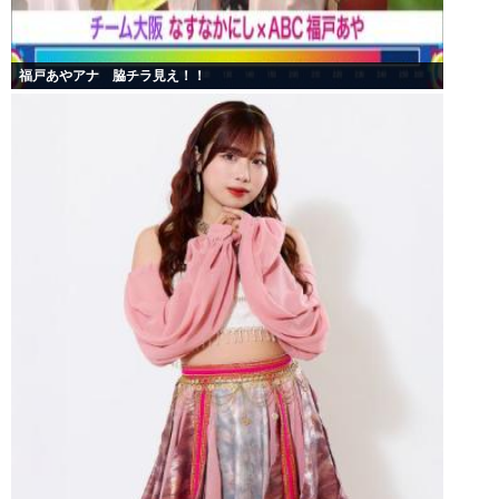
福戸あやアナ 脇チラ見え！！