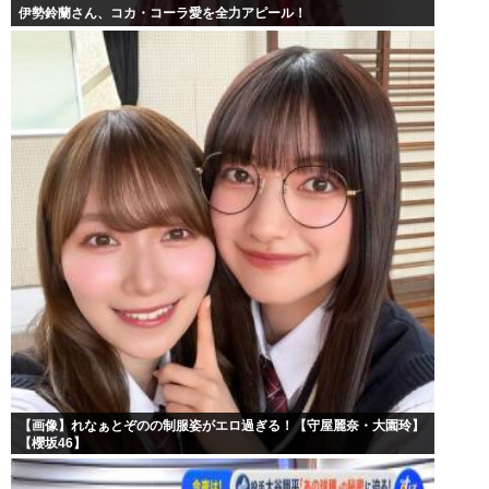
伊勢鈴蘭さん、コカ・コーラ愛を全力アピール！
【画像】れなぁとぞのの制服姿がエロ過ぎる！【守屋麗奈・大園玲】
【櫻坂46】