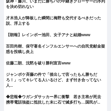
阪神・藤川、いまだに勝ちパの中継ぎクローザーの序列
を決め切れない
才木浩人が降板した瞬間に梅野も交代するべきだった
説、浮上する
【朗報】レインボー池田、女子アナと結婚www
百田尚樹、保守著名インフルエンサーへの自民党献金疑
惑を投稿し炎上
佐藤二朗、沈黙を破り勝利宣言www
ジャンポケ斉藤の件で「後出しで言ったもん勝ちだ
ろ！」ってキレてる人いるけど、まず付き合ってない
人...
◆悲報◆ウガンダサッカー界に衝撃 若き主将が死去
携帯電話強盗に抵抗した末に石で滅多打ち…国民が...