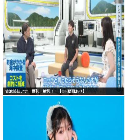
古旗笑佳アナ 巨乳、横乳！！【GIF動画あり】