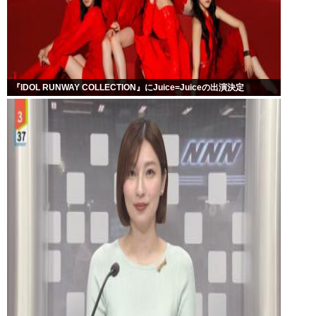
『IDOL RUNWAY COLLECTION』にJuice=Juiceの出演決定