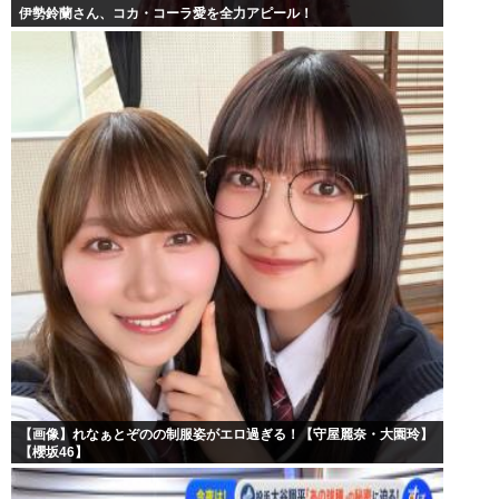
伊勢鈴蘭さん、コカ・コーラ愛を全力アピール！
【画像】れなぁとぞのの制服姿がエロ過ぎる！【守屋麗奈・大園玲】
【櫻坂46】