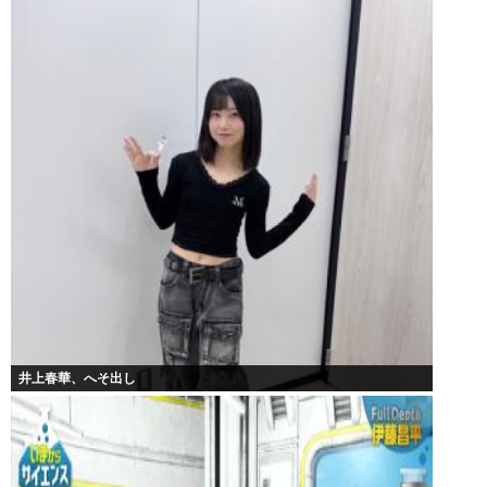
井上春華、へそ出し