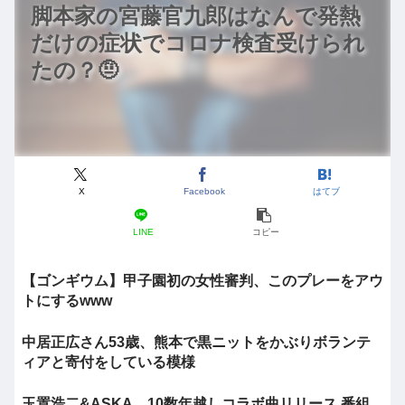
脚本家の宮藤官九郎はなんで発熱
だけの症状でコロナ検査受けられ
たの？🤨
X
Facebook
はてブ
LINE
コピー
【ゴンギウム】甲子園初の女性審判、このプレーをアウ
トにするwww
中居正広さん53歳、熊本で黒ニットをかぶりボランテ
ィアと寄付をしている模様
玉置浩二&ASKA、10数年越しコラボ曲リリース 番組