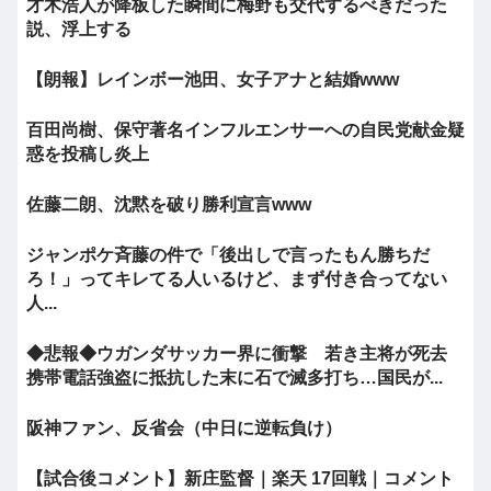
才木浩人が降板した瞬間に梅野も交代するべきだった
説、浮上する
【朗報】レインボー池田、女子アナと結婚www
百田尚樹、保守著名インフルエンサーへの自民党献金疑
惑を投稿し炎上
佐藤二朗、沈黙を破り勝利宣言www
ジャンポケ斉藤の件で「後出しで言ったもん勝ちだ
ろ！」ってキレてる人いるけど、まず付き合ってない
人...
◆悲報◆ウガンダサッカー界に衝撃 若き主将が死去
携帯電話強盗に抵抗した末に石で滅多打ち…国民が...
阪神ファン、反省会（中日に逆転負け）
【試合後コメント】新庄監督｜楽天 17回戦｜コメント