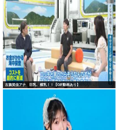
古旗笑佳アナ 巨乳、横乳！！【GIF動画あり】