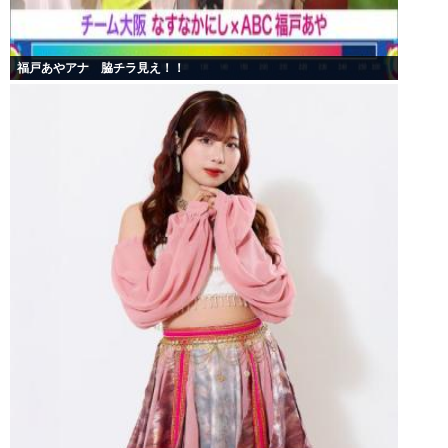
福戸あやアナ 脇チラ見え！！