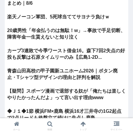
まとめ｜8/6
楽天ノーコン軍団、5死球当ててサヨナラ負けｗ
20歳男性「年金払うのは無駄！w」→事故で手足切断、
障害年金一生貰えないと知り泣く
カープ3連敗で今季ワースト借金16。森下7回2失点の好
投も反撃は石原タイムリーのみ【広島1-2D...
青森山田高校の甲子園新ユニホーム2026｜ボタン廃
止・Tシャツ型デザインの理由と評判を解説
【疑問】スポーツ漫画で退部する奴が「俺たちは楽しく
やりたかったんだよ」って言い出す理由www
◆Ｊ１◆1節 横浜FM×鹿島 横浜16才三井寺の1G2起点
で2点リードも終盤立て続けに失点し鹿島...
ホーム
検索
トップ
サイドバー
佐藤二朗さん、ツイートwww