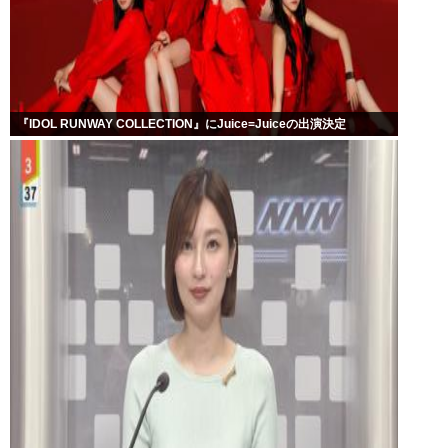
『IDOL RUNWAY COLLECTION』にJuice=Juiceの出演決定