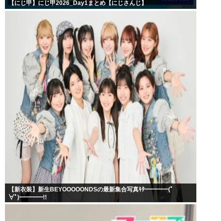
【にじ甲】にじ甲2026_Day1まとめ【にじさんじ】
【新衣装】新生BEYOOOOONDSの最新集合写真ｷﾀ━━━━(ﾟ
∀ﾟ)━━━━!!