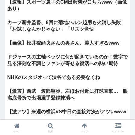
【速報】スポーツ選手のCM出演料がこちらwww（画像
あり）
カープ新井監督、8回に菊地ハルン起用も火消し失敗
「お試しなんかじゃない」「リスク覚悟」
【画像】松井稼頭央さんの奥さん、美人すぎるwww
ドジャースの主軸ベッツに何が起きているのか！数字で
見る深刻な不調とファンが寄せる復活への熱い期待
NHKのスタジオって渋谷である必要なくね
【激震】西武 渡部聖弥、左ほお付近に打球直撃… 眼
窩底骨折で出場選手登録抹消へ
【激アツ】来週の横浜VS中日の直接対決がアツいwww
VIVANT、最新話で“最大の裏切り者”の正体が明らかに
ホーム
検索
トップ
サイドバー