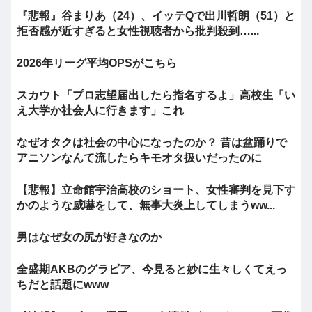
『悲報』谷まりあ（24）、イッテQで出川哲朗（51）と
拒否感が近すぎると女性視聴者から批判殺到…...
2026年リーグ平均OPSがこちら
スカウト「プロ志望届出したら指名するよ」高校生「い
え大学か社会人に行きます」これ
なぜオタクは社会の中心になったのか？ 昔は盆踊りで
アニソンなんて流したらキモオタ扱いだったのに
【悲報】立命館宇治高校のショート、女性審判を見下す
かのような威嚇をして、無事大炎上してしまうww...
男はなぜ女の尻が好きなのか
全盛期AKBのグラビア、今見ると妙に生々しくてえっ
ちだと話題にwww