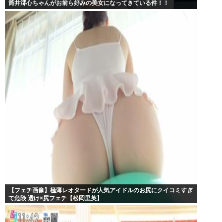
筒井澪心ちゃんがお前ら好みの美女になってきている件！！
【フェチ画像】極薄レオタードが人気アイドルのお尻にクイコミすぎ
て危険 透け×尻フェチ【松岡里英】