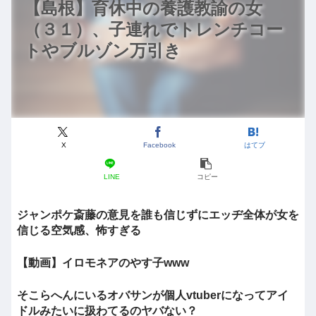
【島根】育休中の養護教諭の女
（３１）、子連れでトレンチコー
トやブルゾン万引き
X
Facebook
はてブ
LINE
コピー
ジャンポケ斎藤の意見を誰も信じずにエッヂ全体が女を
信じる空気感、怖すぎる
【動画】イロモネアのやす子www
そこらへんにいるオバサンが個人vtuberになってアイ
ドルみたいに扱わてるのヤバない？