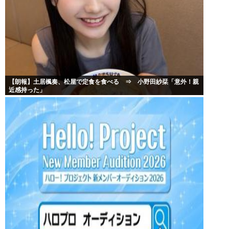
【朗報】土居楓奏、松屋で定食を食べる ⇒ 小野田紗栞「意外！親
近感持った」