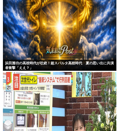
浜田雅功の高校時代が壮絶！超スパルタ高校時代 夏の思い出に共演
者衝撃「ええ？」