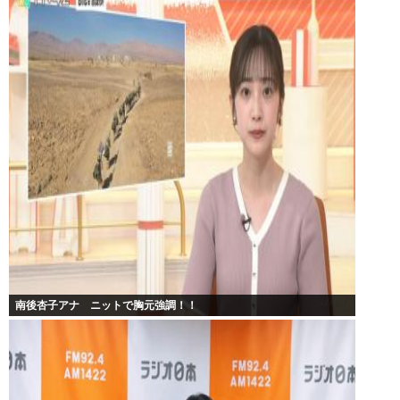
南後杏子アナ ニットで胸元強調！！