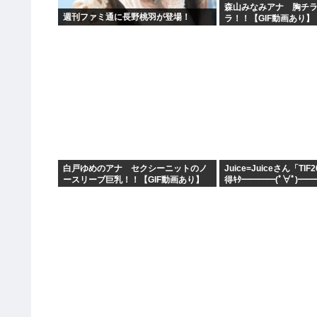
森山みなみアナ 胸チ
週刊ファミ通に長野桃羽が登場！
ラ！！【GIF動画あり】
白戸ゆめのアナ セクシーニットのノ
Juice=Juiceさん「TI
ースリーブ巨乳！！【GIF動画あり】
得ｷﾀ━━━━(ﾟ∀ﾟ)━━