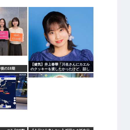
【健気】井上春華「川名さんにカエル
年後の18期
のクッキーを渡したかったけど、話し
かけられず結局自分で食べた」