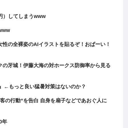
0円）してしまうwww
www
女性の全裸姿のAIイラストを貼るぞ！おぱーい！
クの牙城！伊藤大海の対ホークス防御率から見る
き』←もっと良い猛暑対策はないのか？
客の行動”を告白 自身を扇子などであおぐ人に
0年