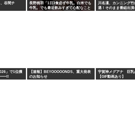
ラ、谷間チ
長野桃羽「1日3食必ず牛乳。白米でも
川名凜、カンニング竹
牛乳。でも最近飲みすぎて心配なこと
遇！そのまま番組出演
が…」
飲みません？」「アン
F2026」で1位獲
【速報】BEYOOOOONDS、重大発表
宇賀神メグアナ 巨乳
━━!!
のお知らせ
【GIF動画あり】