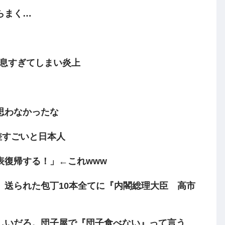
らまく…
姑息すぎてしまい炎上
思わなかったな
差すごいと日本人
表復帰する！」←これwww
、送られた包丁10本全てに『内閣総理大臣 高市
しいだろ。団子屋で『団子食べない』って言う