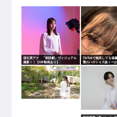
堤礼実アナ 「朗読劇」ヴィジュアル
TikTokで無双してる
撮影！！【GIF動画あり】
愛のハロショ大阪イベ
ないのは何故？ボトム2