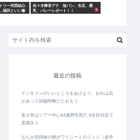
トリー河西結心
佐々木舞音アナ 短パン、生足、横
…福田といい豫
乳 バレーレポート！！
員もう辞めた
最近の投稿
ケンモメンのいいところをあげよう、おれは品
があって頭脳明晰だとおもう
富士登山ツアー中に64歳男性死亡 8合目付近で
意識失う
なんか従姉妹の娘がワイニートのジッジ（金持