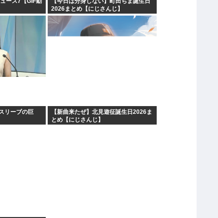
ュース7【GIF動
【今日は分身しない】町田ちま誕生日
2026まとめ【にじさんじ】
スリーブの巨
【新曲来たぜ】北見遊征誕生日2026ま
とめ【にじさんじ】