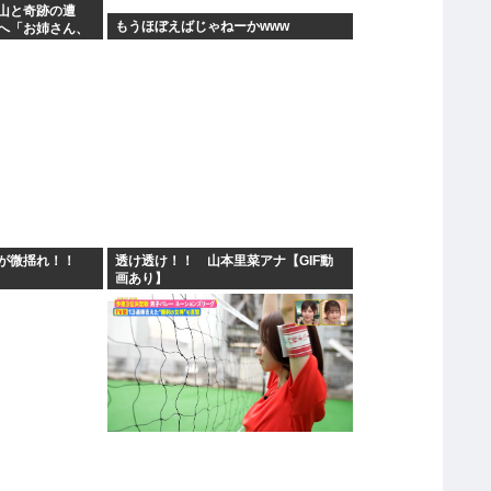
山と奇跡の遭
もうほぼえばじゃねーかwww
へ「お姉さん、
ジュルムで…」
が微揺れ！！
透け透け！！ 山本里菜アナ【GIF動
画あり】