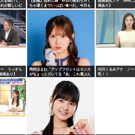
加入を聞いて、
【肥報】西村乙輝「昨日の夜めちゃく
副島萌生アナ NHKニ
これが新しいビ
ちゃ遅くまでいっぱい食べた。今日も
画あり】
受け止めるこ
いっぱい食べてやる」
ター うっすら
岡村ほまれ「アップフロントはセンス
刈川くるみアナ ノー
F動画あり】
がちょっとズレてる『あ、これ選ぶん
乳！！
だぁ』みたいな。悪口ではなく斬新