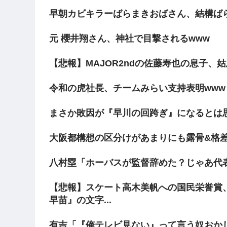
早朝カビキラーばらまきおばさん、結構ば
元 櫻井翔さん、神社で目撃されるwww
【悲報】MAJOR2ndの佐藤寿也の息子、
令和の虎社長、チームみらい支持表明www
まさか敗因が『早川の回跨ぎ』になるとは
大阪都構想の区分けがあまりにも露骨&格
八村塁「ホーバスが監督辞めた？じゃあ代
【悲報】スケート高木美帆への国民栄誉賞
早苗』の文字...
有吉「『俺テレビ見ない』って言う奴おか