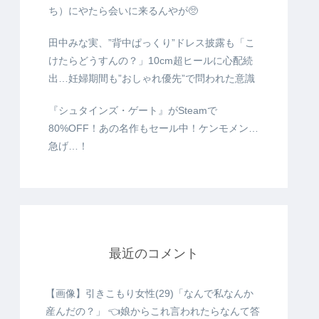
ち）にやたら会いに来るんやが🥺
田中みな実、”背中ぱっくり”ドレス披露も「こ
けたらどうすんの？」10cm超ヒールに心配続
出…妊婦期間も”おしゃれ優先”で問われた意識
『シュタインズ・ゲート』がSteamで
80%OFF！あの名作もセール中！ケンモメン…
急げ…！
最近のコメント
【画像】引きこもり女性(29)「なんで私なんか
産んだの？」 👈娘からこれ言われたらなんて答