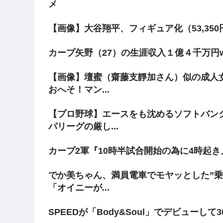
メ
【画像】大谷翔平、フィギュア化（53,35
カープ矢野（27）の生涯収入１億４千万円
【画像】壇蜜（齋藤支靜加さん）似の成人
おへそ！マン...
【プロ野球】エースをも沈めるソフトバン
パリーグの厳し...
カープ2軍『10時半試合開始の為に4時起
でか美ちゃん、満員電車でモヤッとした”乗
「オイニーが...
SPEEDが「Body&Soul」でデビューして3