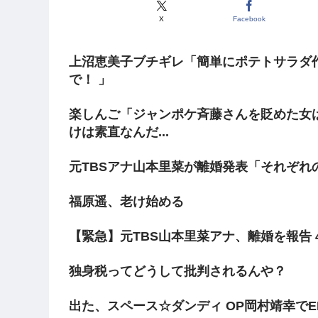
X
Facebook
上沼恵美子ブチギレ「簡単にポテトサラダ
で！ 」
楽しんご「ジャンポケ斉藤さんを貶めた女
けは素直なんだ...
元TBSアナ山本里菜が離婚発表「それぞれ
福原遥、老け始める
【緊急】元TBS山本里菜アナ、離婚を報告
独身税ってどうして批判されるんや？
出た、スペース☆ダンディ OP岡村靖幸で