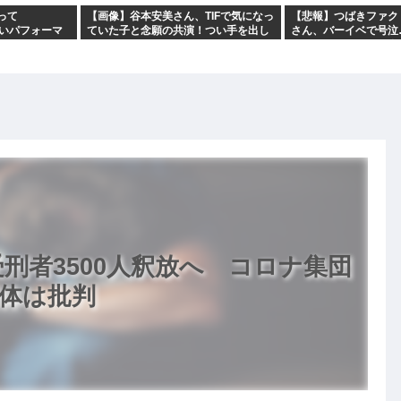
って
【画像】谷本安美さん、TIFで気になっ
【悲報】つばきファク
らないパフォーマ
ていた子と念願の共演！つい手を出し
さん、バーイベで号泣
がなぜつば
てしまう
風といいリトキャメ全
刑者3500人釈放へ コロナ集団
体は批判