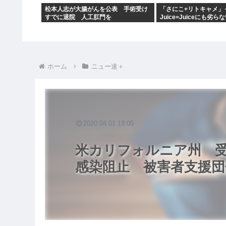
松本人志が大腸がんを公表 手術受け
「さにこ+リトキャメ」
すでに退院 人工肛門を
Juice=Juiceにも劣
ンス集団だと思うのだ
ホーム
ニュー速＋
2020.04.01 19:05
米カリフォルニア州 受
感染阻止 被害者支援団