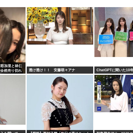
遠藤彩加里と林仁
透け透け！！ 安藤萌々アナ
ChatGPTに聞いた10
が全然売り切れ
の有