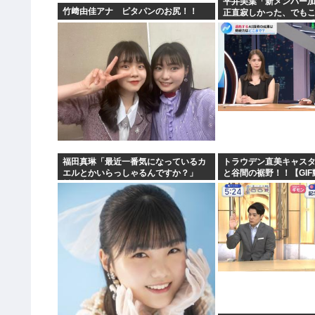
平井美葉「新メンバー
竹﨑由佳アナ ピタパンのお尻！！
正直寂しかった、でも
ヨなんだと、寂しさを
福田真琳「最近一番気になっているカ
トラウデン直美キャス
エルとかいらっしゃるんですか？」
と谷間の裾野！！【GI
川名凜「それがいるんですよ」