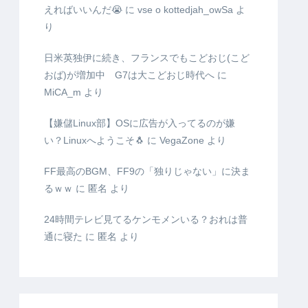
えればいいんだ😭
に
vse o kottedjah_owSa
よ
り
日米英独伊に続き、フランスでもこどおじ(こど
おば)が増加中 G7は大こどおじ時代へ
に
MiCA_m
より
【嫌儲Linux部】OSに広告が入ってるのが嫌
い？Linuxへようこそ🐧
に
VegaZone
より
FF最高のBGM、FF9の「独りじゃない」に決ま
るｗｗ
に
匿名
より
24時間テレビ見てるケンモメンいる？おれは普
通に寝た
に
匿名
より