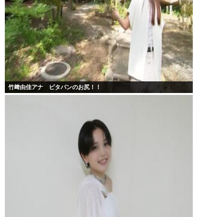
竹﨑由佳アナ ピタパンのお尻！！