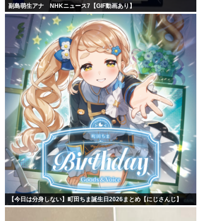
副島萌生アナ NHKニュース7【GIF動画あり】
【今日は分身しない】町田ちま誕生日2026まとめ【にじさんじ】