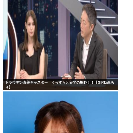
トラウデン直美キャスター うっすらと谷間の裾野！！【GIF動画あ
り】