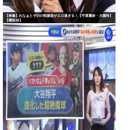
【画像】れなぁとぞのの制服姿がエロ過ぎる！【守屋麗奈・大園玲】
【櫻坂46】