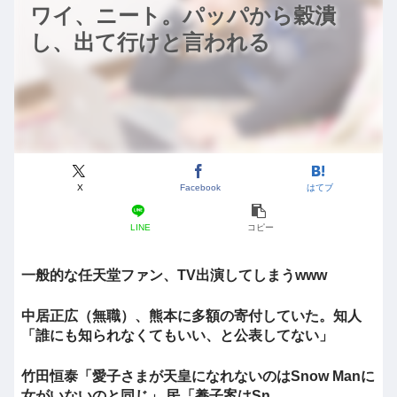
ワイ、ニート。パッパから穀潰
し、出て行けと言われる
X
Facebook
はてブ
LINE
コピー
一般的な任天堂ファン、TV出演してしまうwww
中居正広（無職）、熊本に多額の寄付していた。知人
「誰にも知られなくてもいい、と公表してない」
竹田恒泰「愛子さまが天皇になれないのはSnow Manに
女がいないのと同じ」 民「養子案はSn...