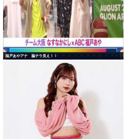
福戸あやアナ 脇チラ見え！！