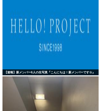
【速報】新メンバー6人の生写真『こんにちは！新メンバーです☆』