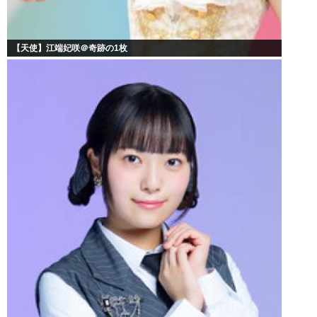
【天使】江端妃咲＠奇跡の1枚