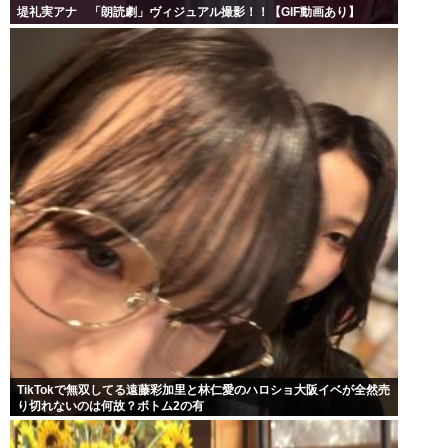
堤礼実アナ 「朗読劇」ヴィジュアル撮影！！【GIF動画あり】
TikTokで無双してる遠藤彩加里と林仁愛のハロショ大阪イベが全然売
り切れないのは何故？ボトム2の有