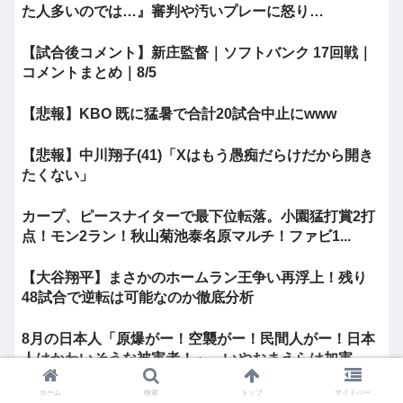
た人多いのでは…』審判や汚いプレーに怒り…
【試合後コメント】新庄監督｜ソフトバンク 17回戦｜
コメントまとめ｜8/5
【悲報】KBO 既に猛暑で合計20試合中止にwww
【悲報】中川翔子(41)「Xはもう愚痴だらけだから開き
たくない」
カープ、ピースナイターで最下位転落。小園猛打賞2打
点！モン2ラン！秋山菊池泰名原マルチ！ファビ1...
【大谷翔平】まさかのホームラン王争い再浮上！残り
48試合で逆転は可能なのか徹底分析
8月の日本人「原爆がー！空襲がー！民間人がー！日本
人はかわいそうな被害者！」→いやおまえらは加害...
ホーム
検索
トップ
サイドバー
Z世代「ジャンポケ斎藤は口封じに被害者殺した方が量